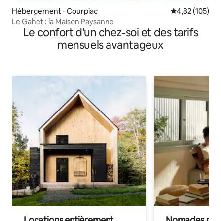
Hébergement ⋅ Courpiac
Évaluation moy
4,82 (105)
Le Gahet : la Maison Paysanne
Le confort d'un chez-soi et des tarifs
mensuels avantageux
Locations entièrement
Nomades num