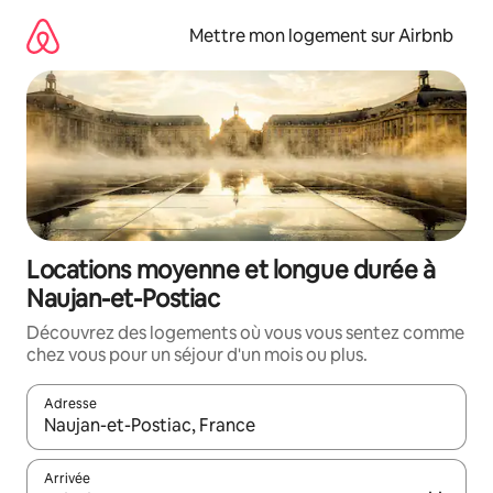
Aller
directement
Mettre mon logement sur Airbnb
au
contenu
Locations moyenne et longue durée à
Naujan-et-Postiac
Découvrez des logements où vous vous sentez comme
chez vous pour un séjour d'un mois ou plus.
Adresse
Lorsque les résultats s'affichent, utilisez les flèches vers le hau
Arrivée