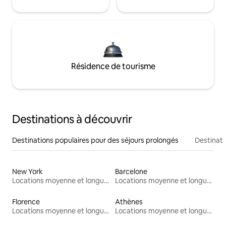
Résidence de tourisme
Destinations à découvrir
Destinations populaires pour des séjours prolongés
Destinati
New York
Barcelone
Locations moyenne et longue durée
Locations moyenne et longue durée
Florence
Athènes
Locations moyenne et longue durée
Locations moyenne et longue durée