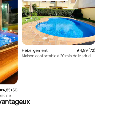
mmentaires : 5 sur 5
Hébergement
Évaluation moyenne su
4,89 (72)
Maison confortable à 20 min de Madrid et
5 de Mostoles
Évaluation moyenne sur la base de 61 commentaires : 4,85 sur 5
4,85 (61)
piscine
avantageux