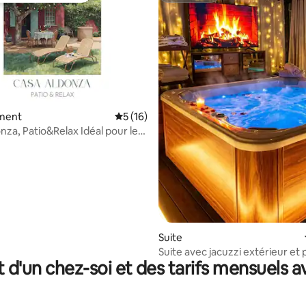
ment
Évaluation moyenne sur la base de 16 co
5 (16)
nza, Patio&Relax Idéal pour les
 sur la base de 48 commentaires : 5 sur 5
Suite
Suite avec jacuzzi extérieur et 
t d'un chez-soi et des tarifs mensuels 