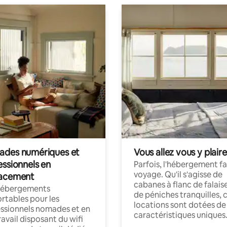
des numériques et
Vous allez vous y plaire
essionnels en
Parfois, l'hébergement fai
voyage. Qu'il s'agisse de
acement
cabanes à flanc de falais
hébergements
de péniches tranquilles, 
rtables pour les
locations sont dotées de
ssionnels nomades et en
caractéristiques uniques
ravail disposant du wifi