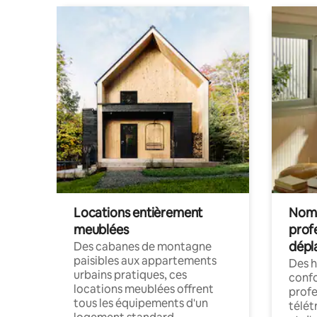
Locations entièrement
Noma
meublées
prof
dépl
Des cabanes de montagne
paisibles aux appartements
Des 
urbains pratiques, ces
confo
locations meublées offrent
profe
tous les équipements d'un
télét