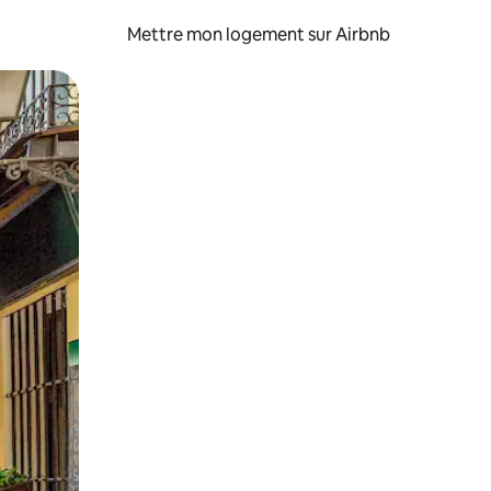
Mettre mon logement sur Airbnb
sant glisser.