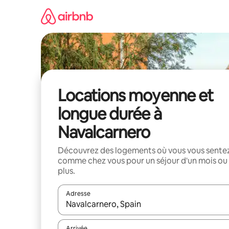
Aller
directement
au
contenu
Locations moyenne et
longue durée à
Navalcarnero
Découvrez des logements où vous vous sente
comme chez vous pour un séjour d'un mois ou
plus.
Adresse
Lorsque les résultats s'affichent, utilisez les flèc
Arrivée