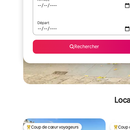
Départ
Rechercher
Loca
Coup de cœur voyageurs
Coup 
Coups de cœur voyageurs les plus appréciés
Coups de