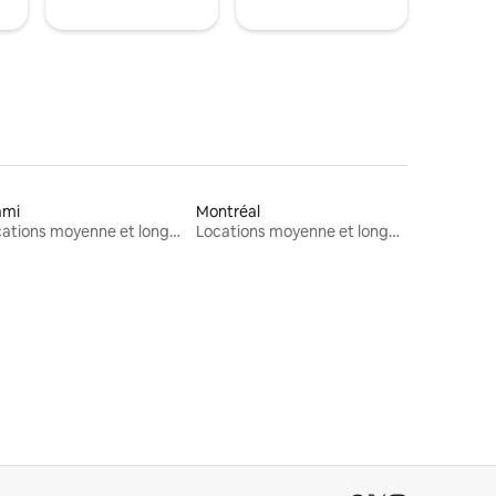
ami
Montréal
Locations moyenne et longue durée
Locations moyenne et longue durée