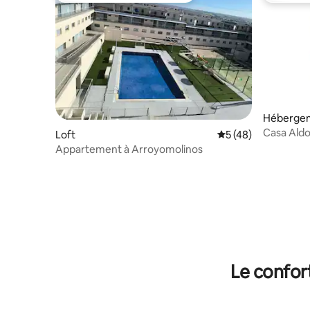
Héberge
Casa Aldo
Loft
Évaluation moyenne
5 (48)
Familles
Appartement à Arroyomolinos
Le confor