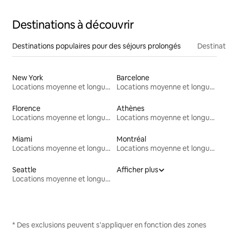
Destinations à découvrir
Destinations populaires pour des séjours prolongés
Destinati
New York
Barcelone
Locations moyenne et longue durée
Locations moyenne et longue durée
Florence
Athènes
Locations moyenne et longue durée
Locations moyenne et longue durée
Miami
Montréal
Locations moyenne et longue durée
Locations moyenne et longue durée
Seattle
Afficher plus
Locations moyenne et longue durée
* Des exclusions peuvent s'appliquer en fonction des zones