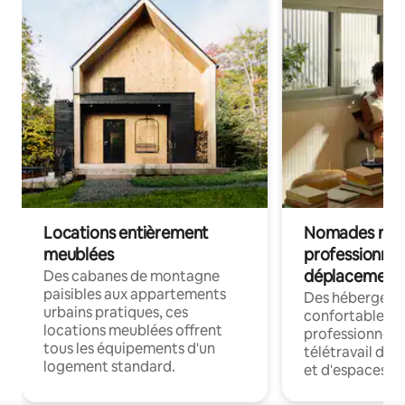
Locations entièrement
Nomades num
meublées
professionnel
déplacement
Des cabanes de montagne
paisibles aux appartements
Des hébergem
urbains pratiques, ces
confortables p
locations meublées offrent
professionnels
tous les équipements d'un
télétravail dis
logement standard.
et d'espaces de