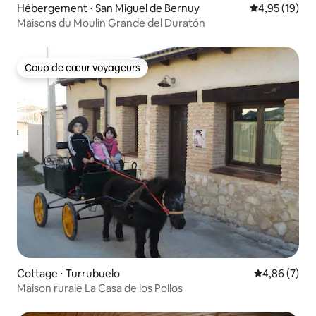
Hébergement ⋅ San Miguel de Bernuy
Évaluation mo
4,95 (19)
Maisons du Moulin Grande del Duratón
Coup de cœur voyageurs
Coup de cœur voyageurs
Cottage ⋅ Turrubuelo
Évaluation m
4,86 (7)
Maison rurale La Casa de los Pollos