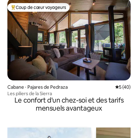
Coup de cœur voyageurs
Coups de cœur voyageurs les plus appréciés
Cabane ⋅ Pajares de Pedraza
Évaluation
5 (40)
Les piliers de la Sierra
Le confort d'un chez-soi et des tarifs
mensuels avantageux