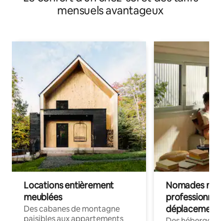
mensuels avantageux
Locations entièrement
Nomades num
meublées
professionnel
déplacement
Des cabanes de montagne
paisibles aux appartements
Des hébergem