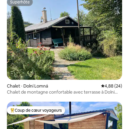
Superhôte
Superhôte
Chalet ⋅ Dolní Lomná
Évaluation mo
4,88 (24)
Chalet de montagne confortable avec terrasse à Dolni
Lomna
Coup de cœur voyageurs
Coups de cœur voyageurs les plus appréciés