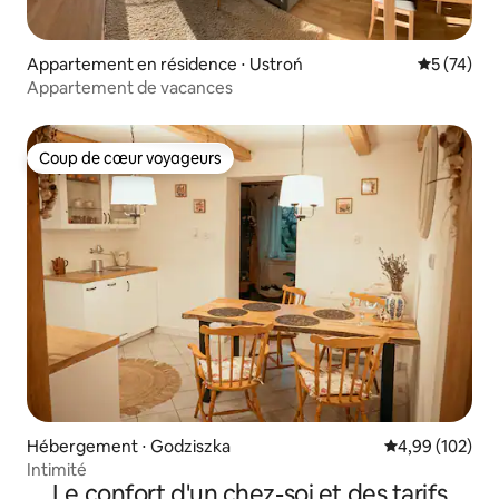
Appartement en résidence ⋅ Ustroń
Évaluation
5 (74)
Appartement de vacances
Coup de cœur voyageurs
Coup de cœur voyageurs
Hébergement ⋅ Godziszka
Évaluation moy
4,99 (102)
Intimité
Le confort d'un chez-soi et des tarifs