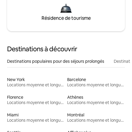
Résidence de tourisme
Destinations à découvrir
Destinations populaires pour des séjours prolongés
Destinati
New York
Barcelone
Locations moyenne et longue durée
Locations moyenne et longue durée
Florence
Athènes
Locations moyenne et longue durée
Locations moyenne et longue durée
Miami
Montréal
Locations moyenne et longue durée
Locations moyenne et longue durée