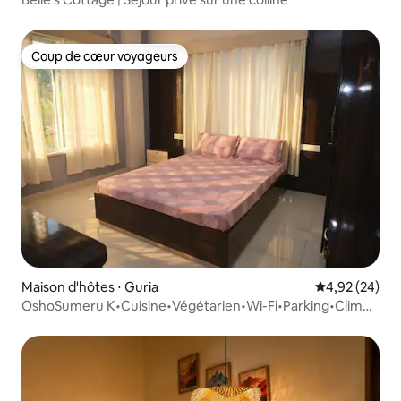
Coup de cœur voyageurs
Coup de cœur voyageurs
Maison d'hôtes ⋅ Guria
Évaluation mo
4,92 (24)
OshoSumeru K•Cuisine•Végétarien•Wi-Fi•Parking•Clim
dans les deux chambres