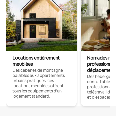
Locations entièrement
Nomades num
meublées
professionnel
déplacement
Des cabanes de montagne
paisibles aux appartements
Des hébergem
urbains pratiques, ces
confortables p
locations meublées offrent
professionnels
tous les équipements d'un
télétravail dis
logement standard.
et d'espaces de