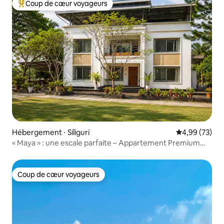
Coup de cœur voyageurs
Coups de cœur voyageurs les plus appréciés
Hébergement ⋅ Siliguri
Évaluation mo
4,99 (73)
« Maya » : une escale parfaite – Appartement Premium
2 chambres, salon et cuisine – Parking privé
Coup de cœur voyageurs
Coup de cœur voyageurs