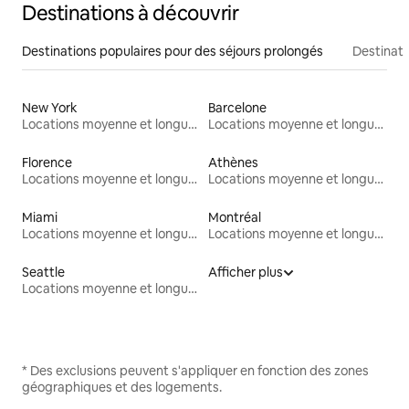
Destinations à découvrir
Destinations populaires pour des séjours prolongés
Destinati
New York
Barcelone
Locations moyenne et longue durée
Locations moyenne et longue durée
Florence
Athènes
Locations moyenne et longue durée
Locations moyenne et longue durée
Miami
Montréal
Locations moyenne et longue durée
Locations moyenne et longue durée
Seattle
Afficher plus
Locations moyenne et longue durée
* Des exclusions peuvent s'appliquer en fonction des zones
géographiques et des logements.