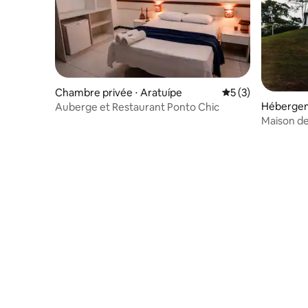
Chambre privée ⋅ Aratuípe
Évaluation moyenn
5 (3)
Hébergem
Auberge et Restaurant Ponto Chic
Maison de