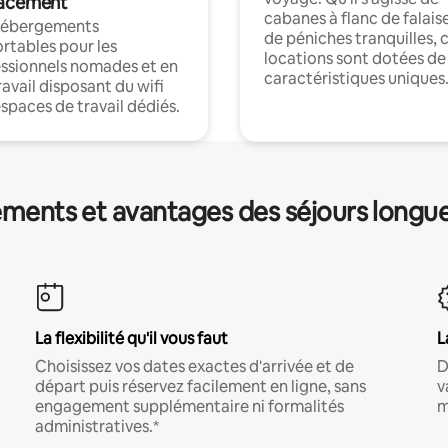
acement
cabanes à flanc de falais
hébergements
de péniches tranquilles, 
rtables pour les
locations sont dotées de
ssionnels nomades et en
caractéristiques uniques
ravail disposant du wifi
espaces de travail dédiés.
ments et avantages des séjours longu
La flexibilité qu'il vous faut
L
Choisissez vos dates exactes d'arrivée et de
D
départ puis réservez facilement en ligne, sans
v
engagement supplémentaire ni formalités
m
administratives.*