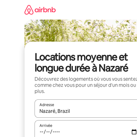
Aller
directement
au
contenu
Locations moyenne et
longue durée à Nazaré
Découvrez des logements où vous vous sente
comme chez vous pour un séjour d'un mois ou
plus.
Adresse
Lorsque les résultats s'affichent, utilisez les flèc
Arrivée