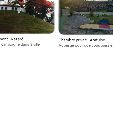
e sur la base de 3 commentaires : 5 sur 5
ent ⋅ Nazaré
Chambre privée ⋅ Aratuípe
 campagne dans la ville
Auberge pour que vous puissie
votre mémoire affective.