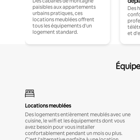
dépl
Des cabanes de montagne
paisibles aux appartements
Des 
urbains pratiques, ces
confo
locations meublées offrent
profe
tous les équipements d'un
télét
logement standard.
et d'
Équipe
Locations meublées
Des logements entièrement meublés avec une
cuisine, le wifi et les équipements dont vous
avez besoin pour vous installer
confortablement pendant un mois ou plus.
C'est l'alternative parfaite à une location