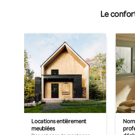
Le confor
Locations entièrement
Noma
meublées
prof