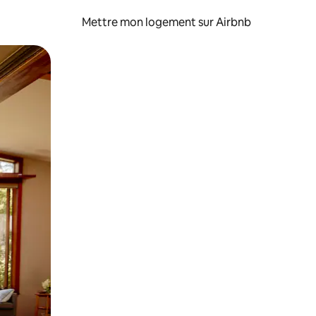
Mettre mon logement sur Airbnb
sant glisser.