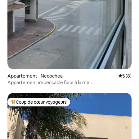
Appartement ⋅ Necochea
Évaluatio
5 (8)
Appartement impeccable face à la mer.
Coup de cœur voyageurs
Coups de cœur voyageurs les plus appréciés