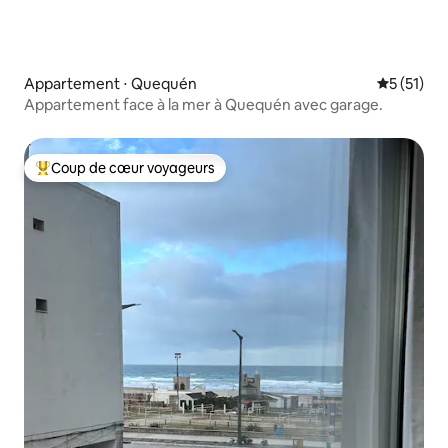
Appartement ⋅ Quequén
Évaluation
5 (51)
Appartement face à la mer à Quequén avec garage.
Coup de cœur voyageurs
Coups de cœur voyageurs les plus appréciés