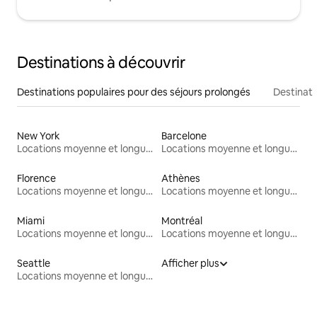
Destinations à découvrir
Destinations populaires pour des séjours prolongés
Destinati
New York
Barcelone
Locations moyenne et longue durée
Locations moyenne et longue durée
Florence
Athènes
Locations moyenne et longue durée
Locations moyenne et longue durée
Miami
Montréal
Locations moyenne et longue durée
Locations moyenne et longue durée
Seattle
Afficher plus
Locations moyenne et longue durée