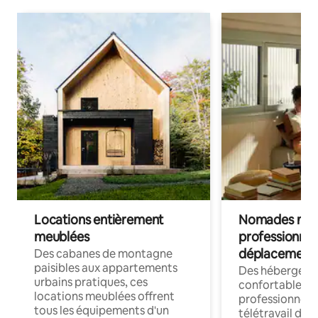
Locations entièrement
Nomades num
meublées
professionnel
déplacement
Des cabanes de montagne
paisibles aux appartements
Des hébergem
urbains pratiques, ces
confortables p
locations meublées offrent
professionnels
tous les équipements d'un
télétravail dis