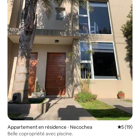
Appartement en résidence ⋅ Necochea
Évaluation
5 (19)
Belle copropriété avec piscine.