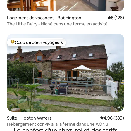
Logement de vacances ⋅ Bobbington
Évaluation 
5 (126)
The Little Dairy - Niché dans une ferme en activité
Coup de cœur voyageurs
Coups de cœur voyageurs les plus appréciés
Suite ⋅ Hopton Wafers
Évaluation moy
4,96 (389)
Hébergement convivial à la ferme dans une AONB
Le confort d'un chez-soi et des tarifs