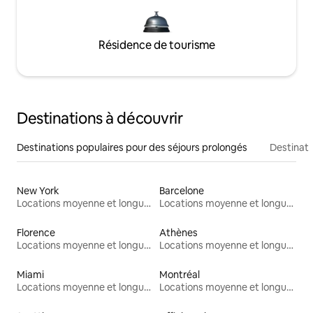
Résidence de tourisme
Destinations à découvrir
Destinations populaires pour des séjours prolongés
Destinati
New York
Barcelone
Locations moyenne et longue durée
Locations moyenne et longue durée
Florence
Athènes
Locations moyenne et longue durée
Locations moyenne et longue durée
Miami
Montréal
Locations moyenne et longue durée
Locations moyenne et longue durée