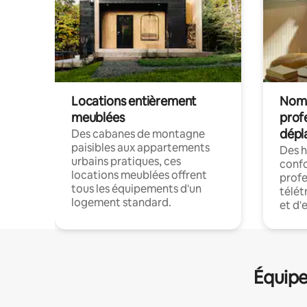
Locations entièrement
Noma
meublées
prof
dépl
Des cabanes de montagne
paisibles aux appartements
Des 
urbains pratiques, ces
confo
locations meublées offrent
profe
tous les équipements d'un
télét
logement standard.
et d'
Équipe