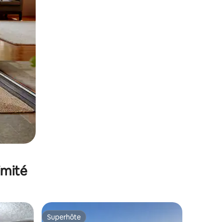
imité
Superhôte
lus appréciés
Superhôte