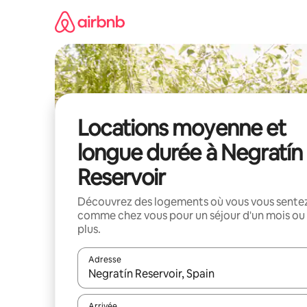
Aller
directement
au
contenu
Locations moyenne et
longue durée à Negratín
Reservoir
Découvrez des logements où vous vous sente
comme chez vous pour un séjour d'un mois ou
plus.
Adresse
Lorsque les résultats s'affichent, utilisez les flèc
Arrivée