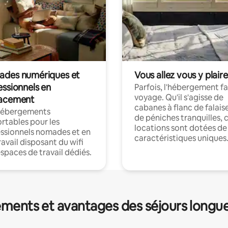
des numériques et
Vous allez vous y plaire
essionnels en
Parfois, l'hébergement fai
voyage. Qu'il s'agisse de
acement
cabanes à flanc de falais
hébergements
de péniches tranquilles, 
rtables pour les
locations sont dotées de
ssionnels nomades et en
caractéristiques uniques
ravail disposant du wifi
espaces de travail dédiés.
ments et avantages des séjours longu