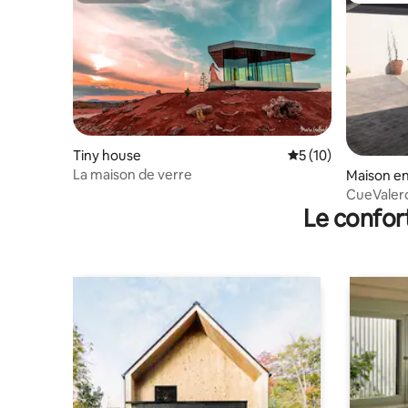
Tiny house
Évaluation moyenne
5 (10)
La maison de verre
Maison en
CueValero
Le confor