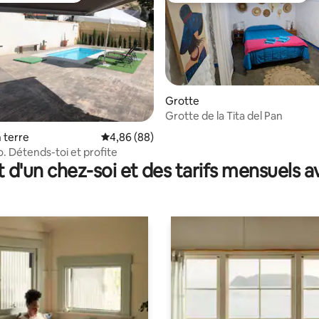
Grotte
Grotte de la Tita del Pan
 sur la base de 10 commentaires : 5 sur 5
 terre
Évaluation moyenne sur la base de 88 commen
4,86 (88)
. Détends-toi et profite
t d'un chez-soi et des tarifs mensuels 