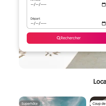
Départ
Rechercher
Loca
Superhôte
Coup de
Superhôte
Coup de