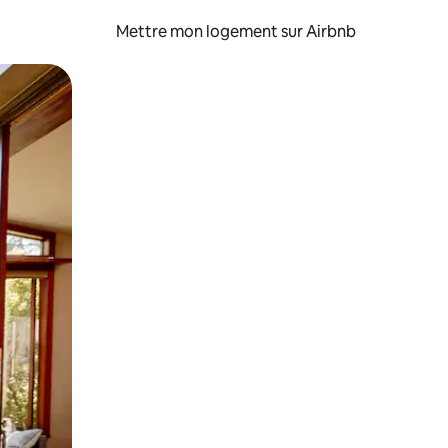
Mettre mon logement sur Airbnb
sant glisser.