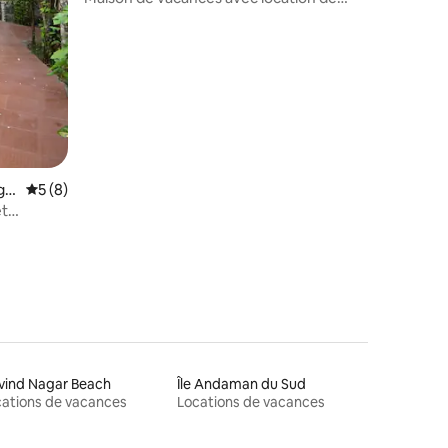
scooter
ga
Évaluation moyenne sur la base de 8 commentaires : 5 sur 5
5 (8)
et
vind Nagar Beach
Île Andaman du Sud
ations de vacances
Locations de vacances