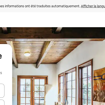
nes informations ont été traduites automatiquement. 
Afficher la lang
e
es
hes vers le haut et vers le bas pour les parcourir ou en appuyant et en fai