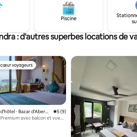
rénovée en une belle villa imm
nation idéale pour une
spacieuse,parfaitement entre
 mémorable en bord de mer.
Stationn
avec toutes les commodités m
tions telles que le National
Piscine
su
Séjournez chez nous pour décou
ellular Jail, le front de mer de
luxe et le patrimoine dans le sty
 Flag Point et le terminal de
maharaja
 à moins de 5 min en voiture.
ndra : d'autres superbes locations de 
 cœur voyageurs
 cœur voyageurs
'hôtel ⋅ Bazar d'Aberde
Évaluation moyenne sur la base de 9 co
5 (9)
Premium avec balcon et vue
ur la base de 68 commentaires : 4,5 sur 5
 | Hôtel Atlanta