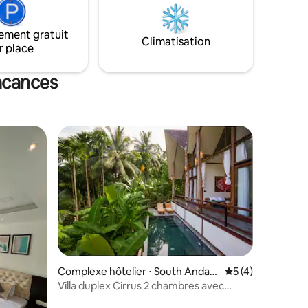
ense et
de la nourriture avec des produits
tenue
biologiques des fermes Venez profiter
ement gratuit
odernes.
des tropiques !
Climatisation
r place
vrir le
le
vacances
mmentaires : 5 sur 5
Complexe hôtelier ⋅ South Andam
Évaluation moyenn
5 (4)
an
Villa duplex Cirrus 2 chambres avec
piscine privée, Havelock