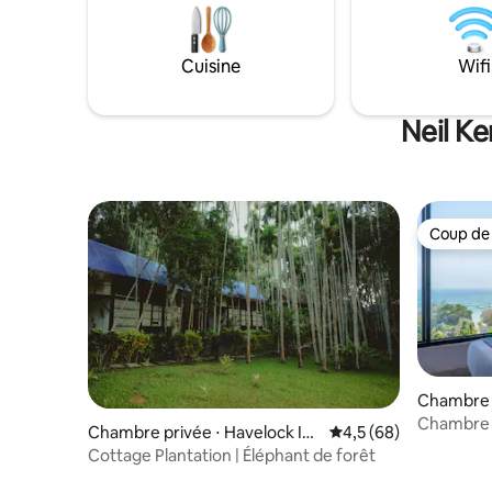
salon confortable et climatisé avec des
une desti
sièges de détente moelleux, et de salles
escapade
de bain impeccables et minimalistes.
Des attrac
Cuisine
Wifi
Découvrez le pouls de la ville à quelques
Memorial C
pas ; Hideout offre le parfait équilibre
la marina,
entre proximité et tranquillité.
ferry sont
Neil Ke
Coup de
Coup de
Chambre d
en
Chambre 
Chambre privée ⋅ Havelock Isl
Évaluation moyenne s
4,5 (68)
sur la mer
and
Cottage Plantation | Éléphant de forêt