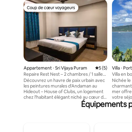
Coup de cœur voyageurs
Coup de cœur voyageurs
Appartement ⋅ Sri Vijaya Puram
Évaluation moyenn
5 (5)
Villa ⋅ Port
Repaire Rest Nest – 2 chambres / 1 salle
Villa en 
d'eau – House of Clubs
Découvrez un havre de paix urbain avec
Nichée le 
les peintures murales d'Andaman au
charmante
Hideout – House of Clubs, un logement
mer offre
chez l'habitant élégant niché au cœur de
votre séj
Équipements po
la ville. Notre logement allie confort
l'océan e
moderne et âme locale, avec des
pièce, les
peintures murales vibrantes sur le thème
décoratio
de l'île et des intérieurs élégants et
confortab
contemporains.​Profitez d'une cuisine
offrent un
modulable entièrement équipée, d'un
détente et