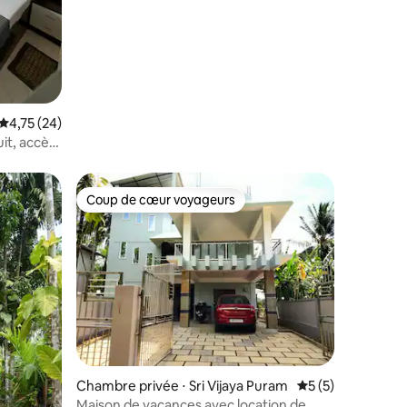
Évaluation moyenne sur la base de 24 commentaires : 4,75 sur 5
4,75 (24)
uit, accès
Coup de cœur voyageurs
Coup de cœur voyageurs
entaires : 4,6 sur 5
Chambre privée ⋅ Sri Vijaya Puram
Évaluation moyenn
5 (5)
Maison de vacances avec location de