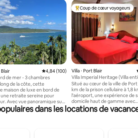
Coup de cœur voyageurs
Coups de cœur voyageurs les p
Villa ⋅ Port Blair
e sur la base de 5 commentaires : 5 sur 5
 Blair
Évaluation moyenne sur la base de 100 commen
4,84 (100)
Villa Imperial Heritage (Villa ent
bord de mer - 3 chambres
3BHK)
Situé au cœur de la ville de Port 
long de la côte, cette
km de la prison cellulaire à 1,8 
 maison de luxe en bord de
l'aéroport, une expérience de s
 une retraite sereine pour
domicile haut de gamme avec
our. Avec vue panoramique sur
pulaires dans les locations de vacance
d'énormes chambres spacieus
t le mont Harriet depuis chaque
par le fils du personnel à la retr
 intérieurs disposent d'une
gouvernement qui vient du sol 
n de bon goût et d'un mobilier
terre des martyrs, vous offrant
le. Les chambres confortables
et séjour de luxe. Cette proprié
 équilibre parfait entre
une structure en bois construi
 charme côtier, ce qui en fait