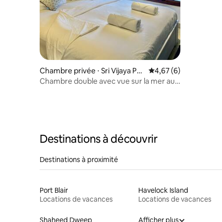
Chambre privée ⋅ Sri Vijaya Pur
Évaluation moyenne s
4,67 (6)
am
Chambre double avec vue sur la mer au
Harbourside Studio
Destinations à découvrir
Destinations à proximité
Port Blair
Havelock Island
Locations de vacances
Locations de vacances
Shaheed Dweep
Afficher plus