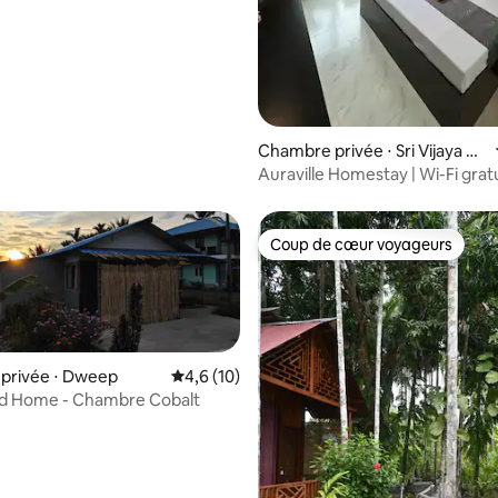
Chambre privée ⋅ Sri Vijaya Pu
ram
Auraville Homestay | Wi-Fi grat
facile à la ville
Coup de cœur voyageurs
Coup de cœur voyageurs
privée ⋅ Dweep
Évaluation moyenne sur la base de 10 comm
4,6 (10)
nd Home - Chambre Cobalt