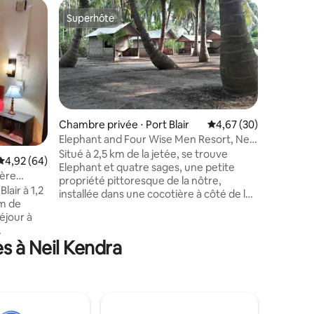
Apparteme
Superhôte
Superhô
lus appréciés
Superhôte
Superhô
Villa par
La nôtre 
piscine p
ne pas cr
dans cet 
parfait p
familles.
rentrez 
Chambre privée ⋅ Port Blair
Évaluation moyenne su
4,67 (30)
dans votr
Elephant and Four Wise Men Resort, Neil
jets, dan
Island
Situé à 2,5 km de la jetée, se trouve
Évaluation moyenne sur la base de 64 commentaires : 4,92 sur 5
4,92 (64)
taires : 4,84 sur 5
clos. Cet
Elephant et quatre sages, une petite
au milieu 
ière
propriété pittoresque de la nôtre,
bien équ
Blair à 1,2
installée dans une cocotière à côté de la
et Zomato
km de
mer. Nous vous accueillons dans notre
bon wifi, 
éjour à
logement écologique, composé de
au frais !
cabanes en bambou (avec salles de bain
s à Neil Kendra
es gérées
partagées). Chaque chambre dispose
aite du
d'un lit double avec moustiquaire et d'un
de cette
balcon avec un hamac suspendu devant.
 confort
La cacophonie des oiseaux et les chants
té était
de la mer emplissent l'espace d'une
te en 1969
énergie vibrante. Notre restaurant sert