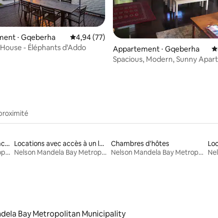
ent ⋅ Gqeberha
Évaluation moyenne sur la base de 77 commen
4,94 (77)
e sur la base de 8 commentaires : 5 sur 5
 House - Éléphants d'Addo
Appartement ⋅ Gqeberha
É
Spacious, Modern, Sunny Apar
Great Location
proximité
Location de maisons de vacances
Locations avec accès à un lac
Chambres d'hôtes
Loc
Nelson Mandela Bay Metropolitan Municipality
Nelson Mandela Bay Metropolitan Municipality
Nelson Mandela Bay Metropolitan Municipality
dela Bay Metropolitan Municipality