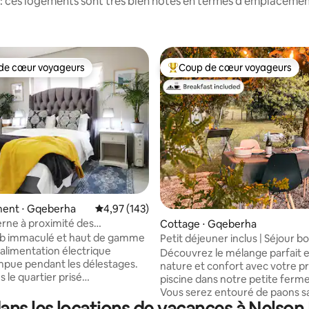
: ces logements sont très bien notés en termes d'emplacement
de cœur voyageurs
Coup de cœur voyageurs
 cœur voyageurs les plus appréciés
Coups de cœur voyageurs les p
 la base de 720 commentaires : 4,8 sur 5
ent ⋅ Gqeberha
Évaluation moyenne sur la base de 143 comme
4,97 (143)
erne à proximité des
Cottage ⋅ Gqeberha
 et de la plage
nb immaculé et haut de gamme
Petit déjeuner inclus | Séjour b
 alimentation électrique
la campagne près de la plage
Découvrez le mélange parfait 
mpue pendant les délestages.
nature et confort avec votre p
 le quartier prisé
piscine dans notre petite ferme 
merstrand, il se trouve à
Vous serez entouré de paons s
pas de la plage et du nouveau
de poulets en liberté et d'ânes. Plus : -