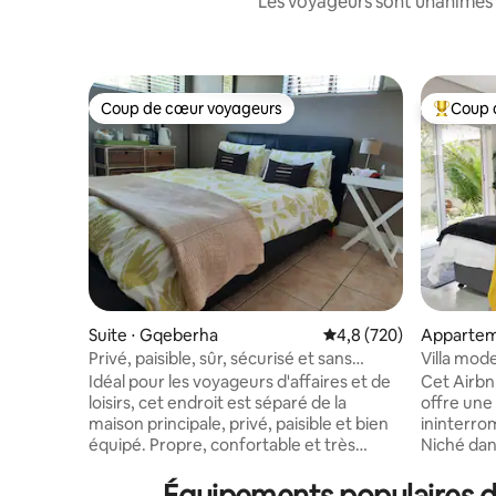
Les voyageurs sont unanimes 
Coup de cœur voyageurs
Coup 
Coup de cœur voyageurs
Coups de
Suite ⋅ Gqeberha
Évaluation moyenne sur
4,8 (720)
Appartem
Privé, paisible, sûr, sécurisé et sans
Villa mod
délestage !
commerces
Idéal pour les voyageurs d'affaires et de
Cet Airb
loisirs, cet endroit est séparé de la
offre une
maison principale, privé, paisible et bien
ininterro
équipé. Propre, confortable et très
Niché dans
abordable, situé dans la banlieue sûre de
d'Old Sum
Kragga Kamma Park, la chambre est
quelques 