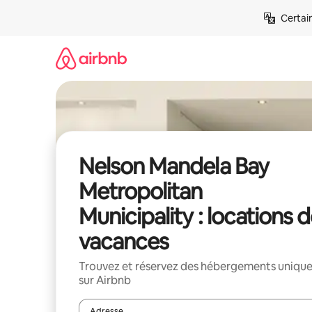
Aller
Certai
directement
au
contenu
Nelson Mandela Bay
Metropolitan
Municipality : locations 
vacances
Trouvez et réservez des hébergements uniqu
sur Airbnb
Adresse