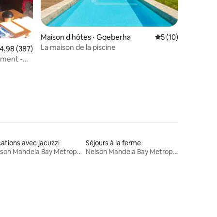
taires : 4,94 sur 5
Maison d'hôtes ⋅ Gqeberha
Évaluation moyenne
5 (10)
La maison de la piscine
valuation moyenne sur la base de 387 commentaires : 4,98 sur 5
4,98 (387)
tment -
ations avec jacuzzi
Séjours à la ferme
Nelson Mandela Bay Metropolitan Municipality
Nelson Mandela Bay Metropolitan Municipality