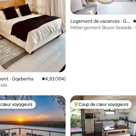
Logement de vacances ⋅ Gq
É
eberha
Hébergement Skoon Seaside - 
la base de 187 commentaires : 4,88 sur 5
ent ⋅ Gqeberha
Évaluation moyenne sur la base de 104 commen
4,93 (104)
eliz
 cœur voyageurs
Coup de cœur voyageurs
 cœur voyageurs
Coups de cœur voyageurs les p