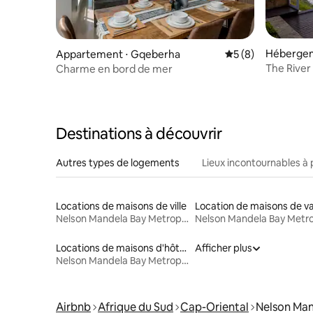
Hébergem
Appartement ⋅ Gqeberha
Évaluation moyenn
5 (8)
The River
Charme en bord de mer
Destinations à découvrir
Autres types de logements
Lieux incontournables à 
Locations de maisons de ville
Nelson Mandela Bay Metropolitan Municipality
Locations de maisons d'hôtes
Afficher plus
Nelson Mandela Bay Metropolitan Municipality
Airbnb
Afrique du Sud
Cap-Oriental
Nelson Man