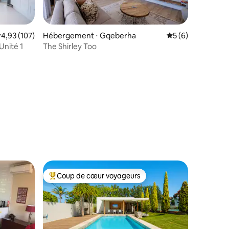
valuation moyenne sur la base de 107 commentaires : 4,93 sur 5
4,93 (107)
Hébergement ⋅ Gqeberha
Évaluation moyenn
5 (6)
Unité 1
The Shirley Too
taires : 4,93 sur 5
Coup de cœur voyageurs
lus appréciés
Coups de cœur voyageurs les plus appréciés