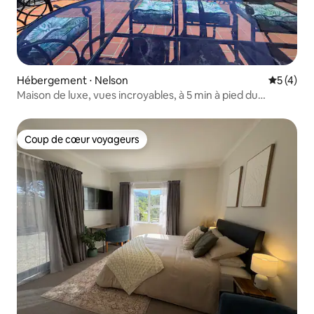
Hébergement ⋅ Nelson
Évaluatio
5 (4)
Maison de luxe, vues incroyables, à 5 min à pied du
quartier des affaires
Coup de cœur voyageurs
Coup de cœur voyageurs