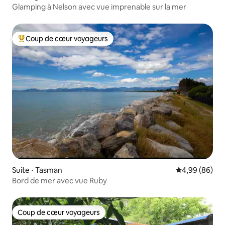
Glamping à Nelson avec vue imprenable sur la mer
Coup de cœur voyageurs
Coups de cœur voyageurs les plus appréciés
Suite ⋅ Tasman
Évaluation mo
4,99 (86)
Bord de mer avec vue Ruby
Coup de cœur voyageurs
Coup de cœur voyageurs