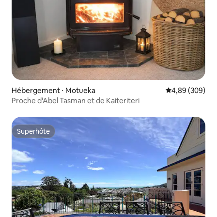
Hébergement ⋅ Motueka
Évaluation moy
4,89 (309)
Proche d'Abel Tasman et de Kaiteriteri
Superhôte
Superhôte