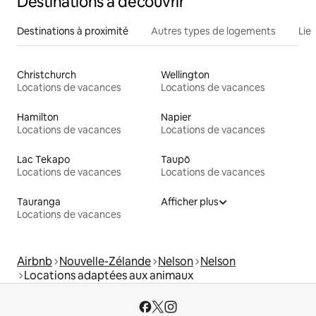
Destinations à découvrir
Destinations à proximité
Autres types de logements
Lie
Christchurch
Wellington
Locations de vacances
Locations de vacances
Hamilton
Napier
Locations de vacances
Locations de vacances
Lac Tekapo
Taupō
Locations de vacances
Locations de vacances
Tauranga
Afficher plus
Locations de vacances
Airbnb
Nouvelle-Zélande
Nelson
Nelson
Locations adaptées aux animaux