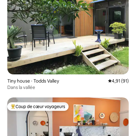
Tiny house ⋅ Todds Valley
Évaluation mo
4,91 (91)
Dans la vallée
Coup de cœur voyageurs
Coups de cœur voyageurs les plus appréciés