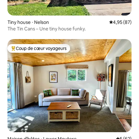
Tiny house ⋅ Nelson
Évaluation mo
4,95 (87)
The Tin Cans – Une tiny house funky.
Coup de cœur voyageurs
Coups de cœur voyageurs les plus appréciés
Maison d'hôtes ⋅ Lower Moutere
Évaluation
5 (62)