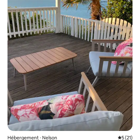
Hébergement ⋅ Nelson
Évaluation
5 (21)