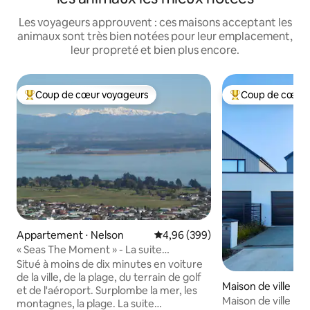
Les voyageurs approuvent : ces maisons acceptant les
animaux sont très bien notées pour leur emplacement,
leur propreté et bien plus encore.
Coup de cœur voyageurs
Coup de cœur 
Coups de cœur voyageurs les plus appréciés
Coups de cœur vo
Appartement ⋅ Nelson
Évaluation moyenne sur la base 
4,96 (399)
« Seas The Moment » - La suite
Commodore
Situé à moins de dix minutes en voiture
de la ville, de la plage, du terrain de golf
Maison de ville ⋅ 
et de l'aéroport. Surplombe la mer, les
Maison de ville m
montagnes, la plage. La suite