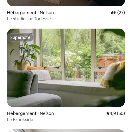
Hébergement ⋅ Nelson
Évaluation
5 (27)
Le studio sur Torlesse
Superhôte
Superhôte
Hébergement ⋅ Nelson
Évaluation m
4,9 (50)
Le Brookside