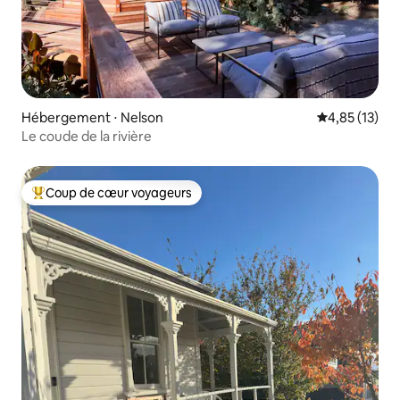
Hébergement ⋅ Nelson
Évaluation mo
4,85 (13)
Le coude de la rivière
Coup de cœur voyageurs
Coups de cœur voyageurs les plus appréciés