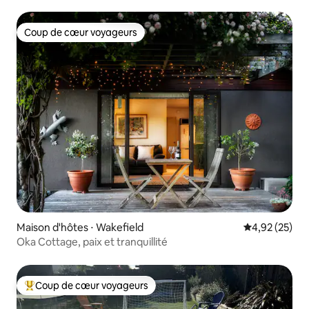
près de Richmond
Coup de cœur voyageurs
Coup de cœur voyageurs
Maison d'hôtes ⋅ Wakefield
Évaluation mo
4,92 (25)
Oka Cottage, paix et tranquillité
Coup de cœur voyageurs
Coups de cœur voyageurs les plus appréciés