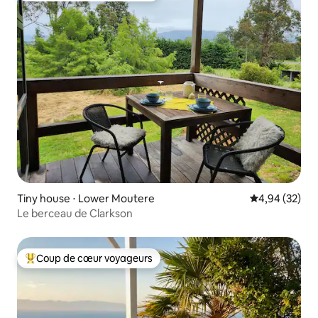
Tiny house ⋅ Lower Moutere
Évaluation mo
4,94 (32)
Le berceau de Clarkson
Coup de cœur voyageurs
Coups de cœur voyageurs les plus appréciés