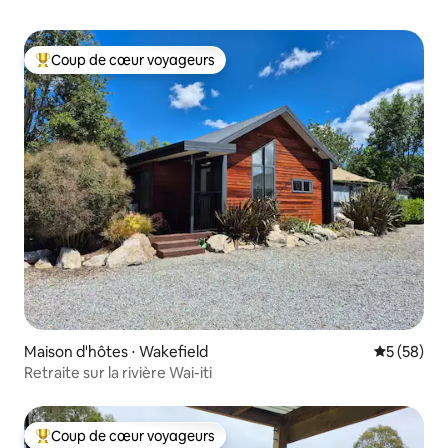
Coup de cœur voyageurs
Coups de cœur voyageurs les plus appréciés
Maison d'hôtes ⋅ Wakefield
Évaluation
5 (58)
Retraite sur la rivière Wai-iti
Coup de cœur voyageurs
Coups de cœur voyageurs les plus appréciés