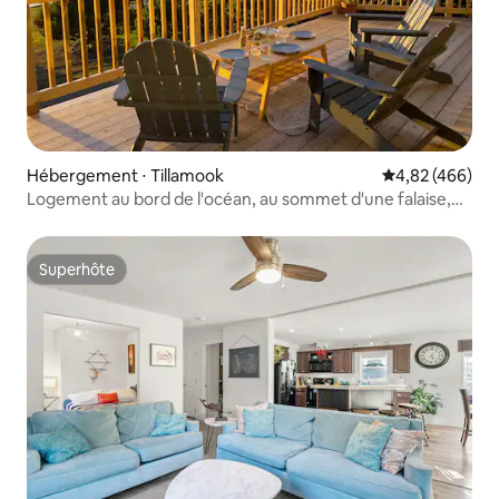
Hébergement ⋅ Tillamook
Évaluation moy
4,82 (466)
Logement au bord de l'océan, au sommet d'une falaise,
avec vues panoramiques sur les baleines
Superhôte
Superhôte