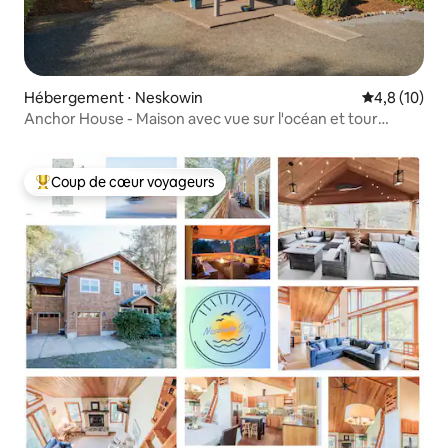
Hébergement ⋅ Neskowin
Évaluation m
4,8 (10)
Anchor House - Maison avec vue sur l'océan et tour
d'observation
Coup de cœur voyageurs
Coups de cœur voyageurs les plus appréciés