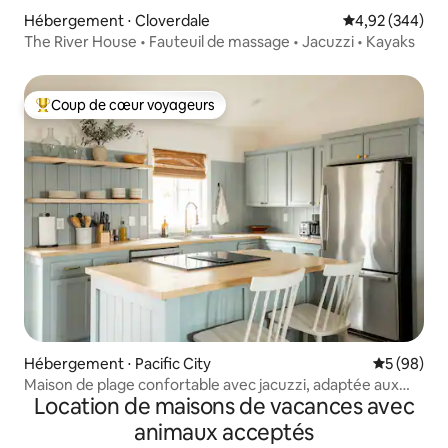
Hébergement ⋅ Cloverdale
Évaluation moy
4,92 (344)
The River House • Fauteuil de massage • Jacuzzi • Kayaks
Coup de cœur voyageurs
Coups de cœur voyageurs les plus appréciés
Hébergement ⋅ Pacific City
Évaluation
5 (98)
Maison de plage confortable avec jacuzzi, adaptée aux
Location de maisons de vacances avec
enfants et aux chiens
animaux acceptés