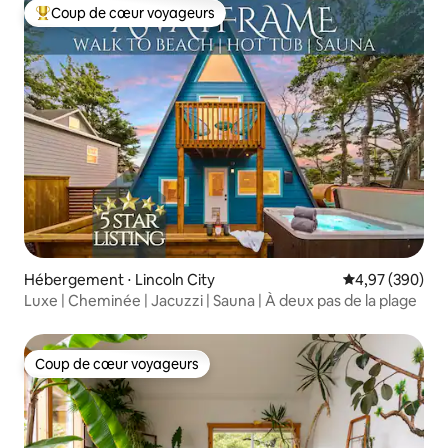
Coup de cœur voyageurs
Coups de cœur voyageurs les plus appréciés
Hébergement ⋅ Lincoln City
Évaluation moy
4,97 (390)
Luxe | Cheminée | Jacuzzi | Sauna | À deux pas de la plage
Coup de cœur voyageurs
Coup de cœur voyageurs