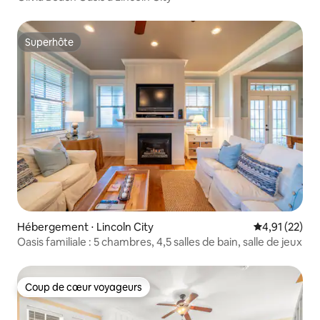
Superhôte
Superhôte
Hébergement ⋅ Lincoln City
Évaluation mo
4,91 (22)
Oasis familiale : 5 chambres, 4,5 salles de bain, salle de jeux
Coup de cœur voyageurs
Coup de cœur voyageurs