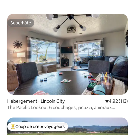
Superhôte
Superhôte
Hébergement ⋅ Lincoln City
Évaluation moy
4,92 (113)
The Pacific Lookout 6 couchages, jacuzzi, animaux
acceptés
Coup de cœur voyageurs
Coups de cœur voyageurs les plus appréciés