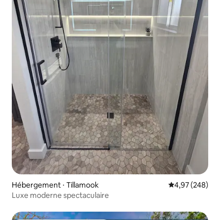
Hébergement ⋅ Tillamook
Évaluation moy
4,97 (248)
Luxe moderne spectaculaire