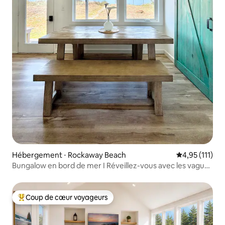
Hébergement ⋅ Rockaway Beach
Évaluation mo
4,95 (111)
Bungalow en bord de mer I Réveillez-vous avec les vagues
I Face à l'océan
Coup de cœur voyageurs
Coups de cœur voyageurs les plus appréciés