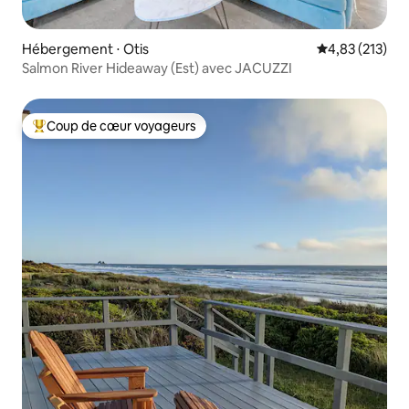
Hébergement ⋅ Otis
Évaluation moy
4,83 (213)
Salmon River Hideaway (Est) avec JACUZZI
Coup de cœur voyageurs
Coups de cœur voyageurs les plus appréciés