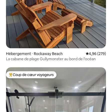
Hébergement ⋅ Rockaway Beach
Évaluation moy
4,96 (279)
La cabane de plage Gullymonster au bord de l'océan
Coup de cœur voyageurs
Coups de cœur voyageurs les plus appréciés