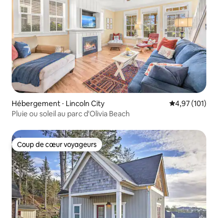
Hébergement ⋅ Lincoln City
Évaluation moy
4,97 (101)
Pluie ou soleil au parc d'Olivia Beach
Coup de cœur voyageurs
Coup de cœur voyageurs