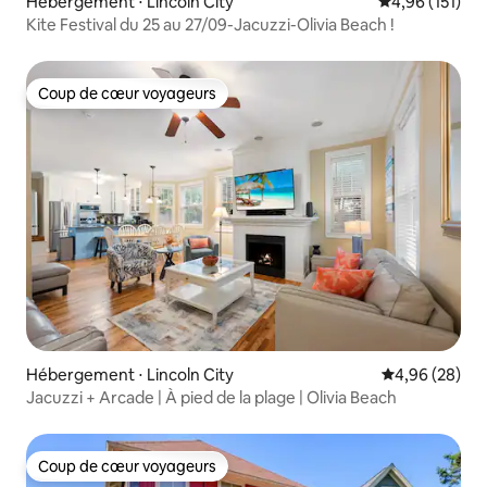
Hébergement ⋅ Lincoln City
Évaluation moy
4,96 (151)
Kite Festival du 25 au 27/09-Jacuzzi-Olivia Beach !
Coup de cœur voyageurs
Coup de cœur voyageurs
Hébergement ⋅ Lincoln City
Évaluation mo
4,96 (28)
Jacuzzi + Arcade | À pied de la plage | Olivia Beach
Coup de cœur voyageurs
Coup de cœur voyageurs