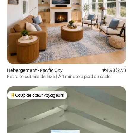
Hébergement ⋅ Pacific City
Évaluation moy
4,93 (273)
Retraite côtière de luxe | À 1 minute à pied du sable
Coup de cœur voyageurs
Coups de cœur voyageurs les plus appréciés