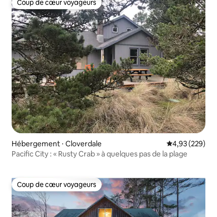
Coup de cœur voyageurs
Coup de cœur voyageurs
Hébergement ⋅ Cloverdale
Évaluation moy
4,93 (229)
Pacific City : « Rusty Crab » à quelques pas de la plage
Coup de cœur voyageurs
Coup de cœur voyageurs