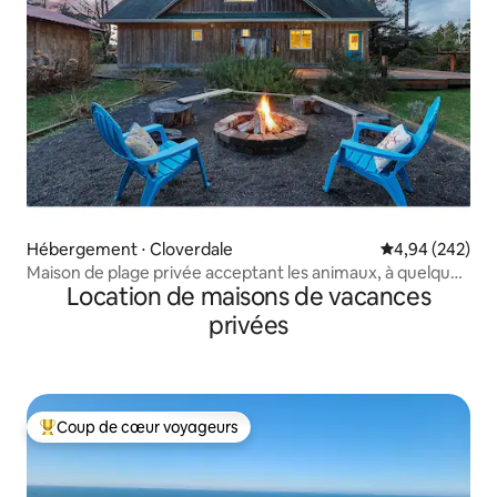
Hébergement ⋅ Cloverdale
Évaluation moy
4,94 (242)
Maison de plage privée acceptant les animaux, à quelques
Location de maisons de vacances
pas de la plage
privées
Coup de cœur voyageurs
Coups de cœur voyageurs les plus appréciés