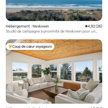
Hébergement ⋅ Neskowin
Évaluation mo
4,92 (26)
Studio de campagne à proximité de Neskowin pour un
maximum de 2 voyageurs
Coup de cœur voyageurs
Coups de cœur voyageurs les plus appréciés