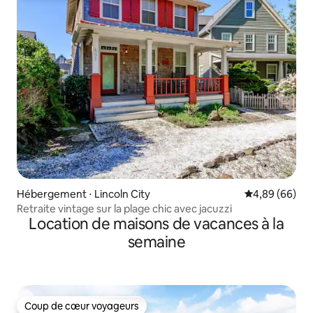
Hébergement ⋅ Lincoln City
Évaluation mo
4,89 (66)
Retraite vintage sur la plage chic avec jacuzzi
Location de maisons de vacances à la
semaine
Coup de cœur voyageurs
Coup de cœur voyageurs