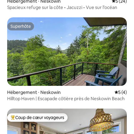
Hébergement ⋅ Neskowin
Évaluation
5 (24)
Spacieux refuge sur la côte • Jacuzzi • Vue sur l’océan
Superhôte
Superhôte
Hébergement ⋅ Neskowin
Évaluatio
5 (4)
Hilltop Haven | Escapade côtière près de Neskowin Beach
Coup de cœur voyageurs
Coups de cœur voyageurs les plus appréciés