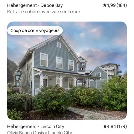
Hébergement ⋅ Depoe Bay
Évaluation moy
4,99 (184)
Retraite côtière avec vue sur la mer
Coup de cœur voyageurs
Coup de cœur voyageurs
Hébergement ⋅ Lincoln City
Évaluation moy
4,84 (179)
Olivia Beach Oasis à Lincoln City