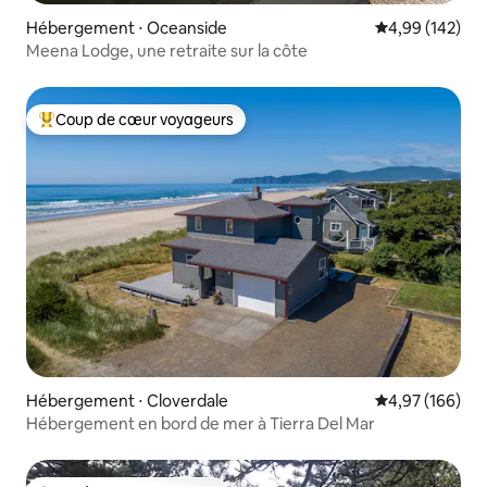
Hébergement ⋅ Oceanside
Évaluation moy
4,99 (142)
Meena Lodge, une retraite sur la côte
Coup de cœur voyageurs
Coups de cœur voyageurs les plus appréciés
Hébergement ⋅ Cloverdale
Évaluation moy
4,97 (166)
Hébergement en bord de mer à Tierra Del Mar