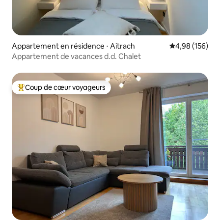
Appartement en résidence ⋅ Aitrach
Évaluation moy
4,98 (156)
Appartement de vacances d.d. Chalet
Coup de cœur voyageurs
Coups de cœur voyageurs les plus appréciés