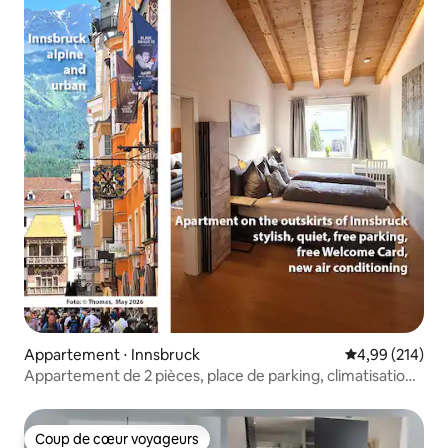
Appartement ⋅ Innsbruck
Évaluation moy
4,99 (214)
Appartement de 2 pièces, place de parking, climatisation,
2-3 personnes
Coup de cœur voyageurs
Coup de cœur voyageurs