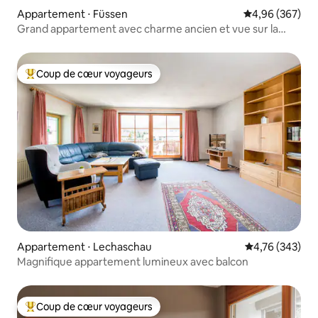
Appartement ⋅ Füssen
Évaluation moy
4,96 (367)
Grand appartement avec charme ancien et vue sur la
montagne
Coup de cœur voyageurs
Coups de cœur voyageurs les plus appréciés
Appartement ⋅ Lechaschau
Évaluation moy
4,76 (343)
Magnifique appartement lumineux avec balcon
Coup de cœur voyageurs
Coups de cœur voyageurs les plus appréciés