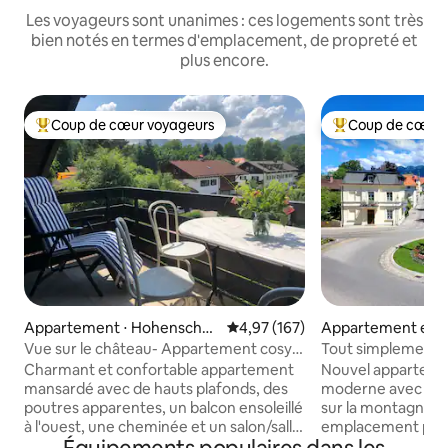
Les voyageurs sont unanimes : ces logements sont très
bien notés en termes d'emplacement, de propreté et
plus encore.
Coup de cœur voyageurs
Coup de cœur 
Coups de cœur voyageurs les plus appréciés
Coups de cœur vo
Appartement ⋅ Hohenschw
Évaluation moyenne sur la base 
4,97 (167)
Appartement en r
angau
⋅ Füssen
Vue sur le château- Appartement cosy
Tout simplement le
dans le grenier
fantastique !
Charmant et confortable appartement
Nouvel apparteme
mansardé avec de hauts plafonds, des
moderne avec balc
poutres apparentes, un balcon ensoleillé
sur la montagne e
à l'ouest, une cheminée et un salon/salle
emplacement privi
à manger ouvert pour les familles. Notre
vieille ville roman