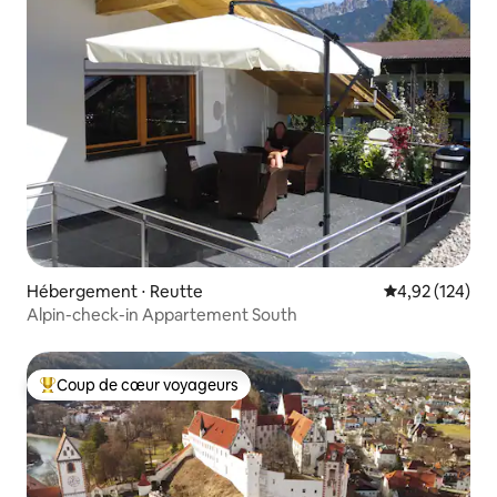
Hébergement ⋅ Reutte
Évaluation moy
4,92 (124)
Alpin-check-in Appartement South
Coup de cœur voyageurs
Coups de cœur voyageurs les plus appréciés