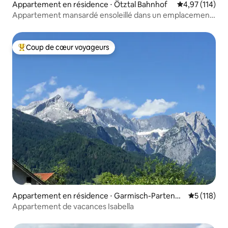
Appartement en résidence ⋅ Ötztal Bahnhof
Évaluation moy
4,97 (114)
Appartement mansardé ensoleillé dans un emplacement
privilégié
Coup de cœur voyageurs
Coups de cœur voyageurs les plus appréciés
Appartement en résidence ⋅ Garmisch-Partenkir
Évaluation 
5 (118)
chen
Appartement de vacances Isabella