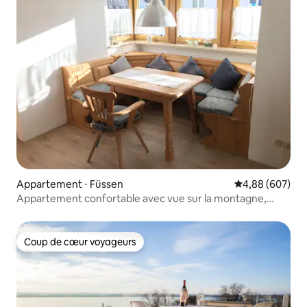
Appartement ⋅ Füssen
Évaluation moy
4,88 (607)
Appartement confortable avec vue sur la montagne,
situé au centre
Coup de cœur voyageurs
Coup de cœur voyageurs