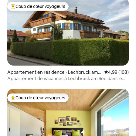
Coup de cœur voyageurs
Coups de cœur voyageurs les plus appréciés
Appartement en résidence ⋅ Lechbruck am S
Évaluation moy
4,99 (108)
ee
Appartement de vacances à Lechbruck am See dans le
beau Allgäu, près de Füssen à seulement 300 m du lac
Coup de cœur voyageurs
Coups de cœur voyageurs les plus appréciés