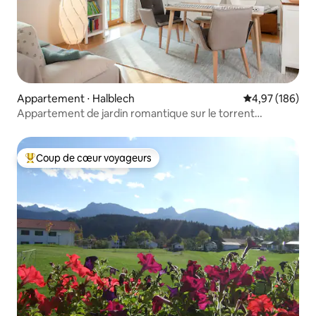
Appartement ⋅ Halblech
Évaluation moy
4,97 (186)
Appartement de jardin romantique sur le torrent
Semblech
Coup de cœur voyageurs
Coups de cœur voyageurs les plus appréciés