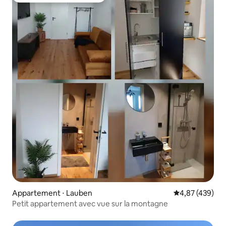
Appartement ⋅ Lauben
Évaluation moy
4,87 (439)
Petit appartement avec vue sur la montagne