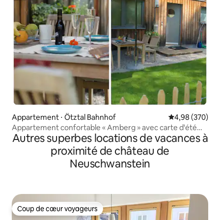
Appartement ⋅ Ötztal Bahnhof
Évaluation moy
4,98 (370)
Appartement confortable « Amberg » avec carte d'été
Autres superbes locations de vacances à
Ötztal
proximité de château de
Neuschwanstein
Coup de cœur voyageurs
Coup de cœur voyageurs