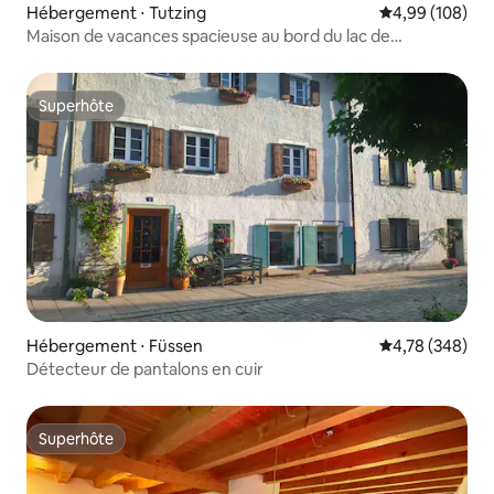
Hébergement ⋅ Tutzing
Évaluation moy
4,99 (108)
Maison de vacances spacieuse au bord du lac de
Starnberg
Superhôte
Superhôte
Hébergement ⋅ Füssen
Évaluation moy
4,78 (348)
Détecteur de pantalons en cuir
Superhôte
Superhôte