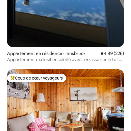
Appartement en résidence ⋅ Innsbruck
Évaluation moy
4,99 (226)
Appartement exclusif ensoleillé avec terrasse sur le toit
et vue sur la montagne
Coup de cœur voyageurs
Coups de cœur voyageurs les plus appréciés