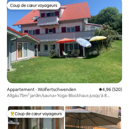
Coup de cœur voyageurs
Coup de cœur voyageurs
Appartement ⋅ Wolfertschwenden
Évaluation moy
4,96 (520)
Allgäu75m² jardin/sauna+Yoga-Blockhaus jusqu'à 8
personnes
Coup de cœur voyageurs
Coups de cœur voyageurs les plus appréciés