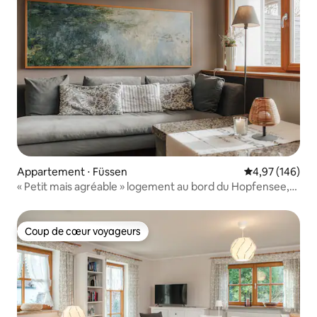
Appartement ⋅ Füssen
Évaluation moy
4,97 (146)
« Petit mais agréable » logement au bord du Hopfensee,
emplacement calme
Coup de cœur voyageurs
Coup de cœur voyageurs