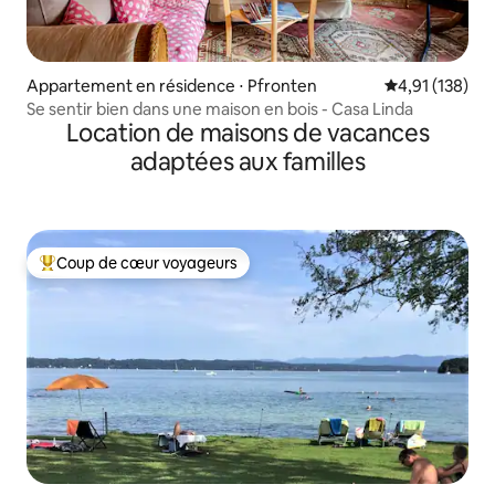
Appartement en résidence ⋅ Pfronten
Évaluation moy
4,91 (138)
Se sentir bien dans une maison en bois - Casa Linda
Location de maisons de vacances
adaptées aux familles
Coup de cœur voyageurs
Coups de cœur voyageurs les plus appréciés