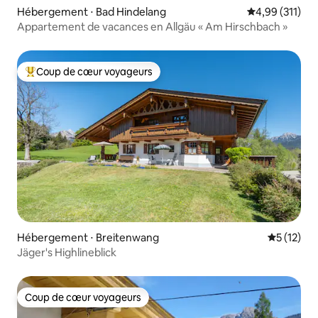
Hébergement ⋅ Bad Hindelang
Évaluation moy
4,99 (311)
Appartement de vacances en Allgäu « Am Hirschbach »
Coup de cœur voyageurs
Coups de cœur voyageurs les plus appréciés
Hébergement ⋅ Breitenwang
Évaluation
5 (12)
Jäger's Highlineblick
Coup de cœur voyageurs
Coup de cœur voyageurs