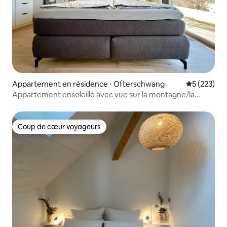
Appartement en résidence ⋅ Ofterschwang
Évaluation 
5 (223)
Appartement ensoleillé avec vue sur la montagne/la
vallée dans l'Allgäu
Coup de cœur voyageurs
Coup de cœur voyageurs