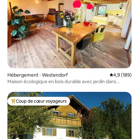
Hébergement ⋅ Westendorf
Évaluation mo
4,9 (189)
Maison écologique en bois durable avec jardin dans
l'Allgäu
Coup de cœur voyageurs
Coups de cœur voyageurs les plus appréciés