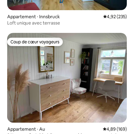
Appartement ⋅ Innsbruck
Évaluation moy
4,92 (235)
Loft unique avec terrasse
Coup de cœur voyageurs
Coup de cœur voyageurs
Appartement ⋅ Au
Évaluation moy
4,89 (169)