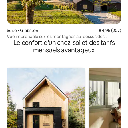
Suite ⋅ Gibbston
Évaluation moy
4,95 (207)
Vue imprenable sur les montagnes au-dessus des
Le confort d'un chez-soi et des tarifs
vignobles de Gibbston.
mensuels avantageux