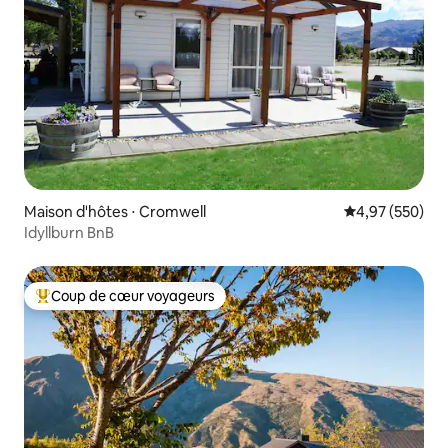
Maison d'hôtes ⋅ Cromwell
Évaluation moy
4,97 (550)
Idyllburn BnB
Coup de cœur voyageurs
Coups de cœur voyageurs les plus appréciés