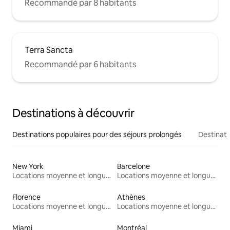
Recommandé par 8 habitants
Terra Sancta
Recommandé par 6 habitants
Destinations à découvrir
Destinations populaires pour des séjours prolongés
Destinati
New York
Barcelone
Locations moyenne et longue durée
Locations moyenne et longue durée
Florence
Athènes
Locations moyenne et longue durée
Locations moyenne et longue durée
Miami
Montréal