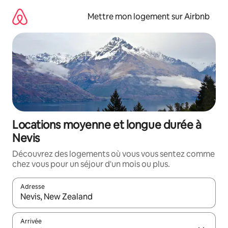
Aller
directement
Mettre mon logement sur Airbnb
au
contenu
Locations moyenne et longue durée à
Nevis
Découvrez des logements où vous vous sentez comme
chez vous pour un séjour d'un mois ou plus.
Adresse
Lorsque les résultats s'affichent, utilisez les flèches vers le hau
Arrivée