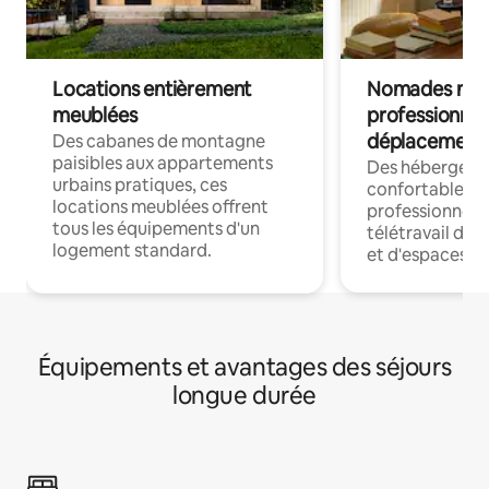
Locations entièrement
Nomades num
meublées
professionnel
déplacement
Des cabanes de montagne
paisibles aux appartements
Des hébergem
urbains pratiques, ces
confortables p
locations meublées offrent
professionnels
tous les équipements d'un
télétravail dis
logement standard.
et d'espaces de
Équipements et avantages des séjours
longue durée