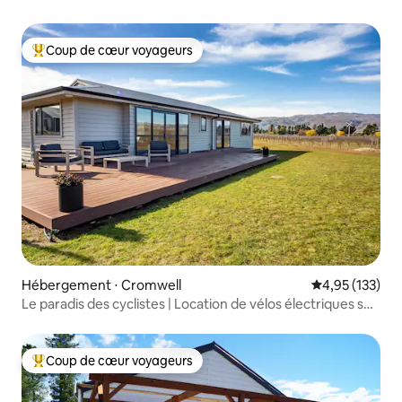
Coup de cœur voyageurs
Coups de cœur voyageurs les plus appréciés
Hébergement ⋅ Cromwell
Évaluation moy
4,95 (133)
Le paradis des cyclistes | Location de vélos électriques sur
place
Coup de cœur voyageurs
Coups de cœur voyageurs les plus appréciés