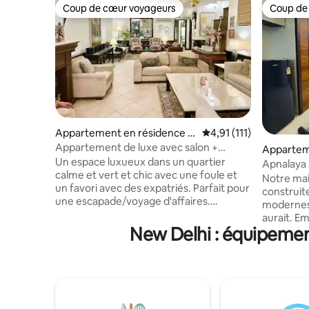
Coup de cœur voyageurs
Coup de
Coup de cœur voyageurs
Coup de
Appartement en résidence ⋅
Évaluation moyenne sur
4,91 (111)
Delhi Cantt
Appartement de luxe avec salon +
Appartem
bureau @ AnandNiketan près de
Un espace luxueux dans un quartier
Hauz Kha
Apnalaya 
l'aéroport
calme et vert et chic avec une foule et
dans le su
Notre mai
un favori avec des expatriés. Parfait pour
construit
une escapade/voyage d'affaires.
modernes 
Aéroport international : 10 minutes À
aurait. E
quelques pas de notre allée, emmenez
New Delhi : équipemen
South Delh
dans un vaste salon avec des sièges
domicile, 
moelleux et un bar de style pub avec une
transport
cuisine et une salle d'eau. Cuisine
Beaucoup
équipée avec plaque de
cafés/rest
cuisson+micro+four+ bouilloire
station d
électrique +Nespresso+Nutribullet. La