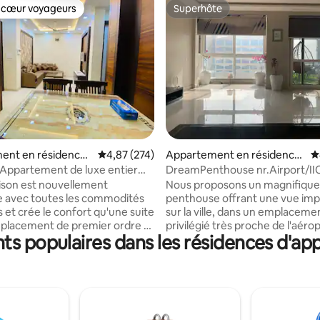
 cœur voyageurs
Superhôte
 cœur voyageurs
Superhôte
 la base de 111 commentaires : 4,91 sur 5
ent en résidence ⋅
Évaluation moyenne sur la base de 274 commen
4,87 (274)
Appartement en résidence
É
s
⋅ Dwarka
Appartement de luxe entier
DreamPenthouse nr.Airport/II
d de Delhi
Yashobhoomi,Dwarka
son est nouvellement
Nous proposons un magnifique
e avec toutes les commodités
penthouse offrant une vue im
et crée le confort qu'une suite
sur la ville, dans un emplaceme
mplacement de premier ordre à
privilégié très proche de l'aéro
ts populaires dans les résidences d'ap
i. Parfait pour le travail à
centre de conventions internat
les séjours, les passerelles, les
(IICC). Yashobhoomi, situé dans
s en commun et les vacances.
secteur 25 de Dwarka, se trouv
 de grands
seulement 2 km. Le quartier est
aurants/clubs à proximité La
avec tous les agents de sécurité
e métro est à seulement 2
vidéosurveillance. C'est très s