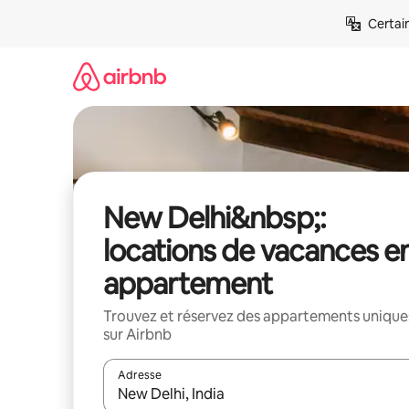
Aller
Certai
directement
au
contenu
New Delhi&nbsp;:
locations de vacances e
appartement
Trouvez et réservez des appartements unique
sur Airbnb
Adresse
Lorsque les résultats s'affichent, utilisez les flèc