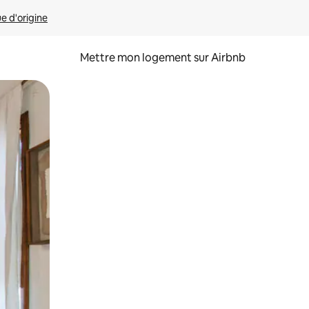
ue d'origine
Mettre mon logement sur Airbnb
sant glisser.