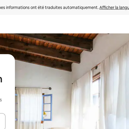
nes informations ont été traduites automatiquement. 
Afficher la lang
n
s
hes vers le haut et vers le bas pour les parcourir ou en appuyant et en fai