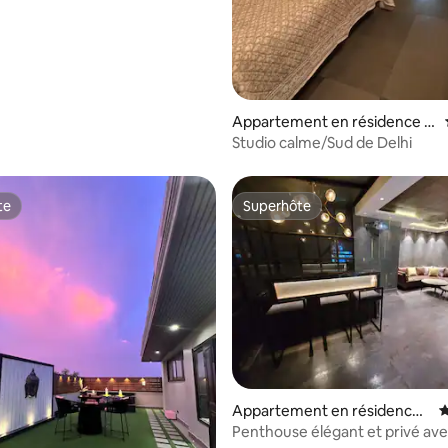
Appartement en résidence ⋅
Colonie de Nouveaux Amis
Studio calme/Sud de Delhi
te
Superhôte
te
Superhôte
 la base de 120 commentaires : 4,92 sur 5
Appartement en résidence ⋅
É
Colonie de la Défense
Penthouse élégant et privé avec