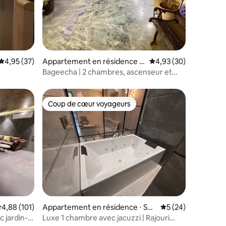
Évaluation moyenne sur la base de 37 commentaires : 4,95 sur 5
4,95 (37)
Appartement en résidence ⋅
Évaluation moyenne su
4,93 (30)
Lajpat Nagar
Bageecha | 2 chambres, ascenseur et
terrasse jardin Lajpat Nagar
Coup de cœur voyageurs
Coup de cœur voyageurs
valuation moyenne sur la base de 101 commentaires : 4,88 sur 5
4,88 (101)
Appartement en résidence ⋅ Sub
Évaluation moyenne
5 (24)
hash Nagar
 jardin-
Luxe 1 chambre avec jacuzzi | Rajouri