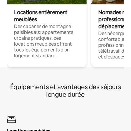
Locations entièrement
Nomades num
meublées
professionnel
déplacement
Des cabanes de montagne
paisibles aux appartements
Des hébergem
urbains pratiques, ces
confortables p
locations meublées offrent
professionnels
tous les équipements d'un
télétravail dis
logement standard.
et d'espaces de
Équipements et avantages des séjours
longue durée