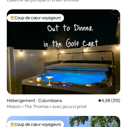
Coup de cœur voyageurs
Coups de cœur voyageurs les plus appréciés
Hébergement ⋅ Columbiana
Évaluation moy
4,98 (315)
Maison « The Thomas » avec jacuzzi privé
Coup de cœur voyageurs
Coups de cœur voyageurs les plus appréciés