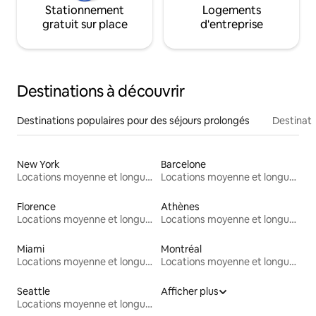
Stationnement
Logements
gratuit sur place
d'entreprise
Destinations à découvrir
Destinations populaires pour des séjours prolongés
Destinati
New York
Barcelone
Locations moyenne et longue durée
Locations moyenne et longue durée
Florence
Athènes
Locations moyenne et longue durée
Locations moyenne et longue durée
Miami
Montréal
Locations moyenne et longue durée
Locations moyenne et longue durée
Seattle
Afficher plus
Locations moyenne et longue durée