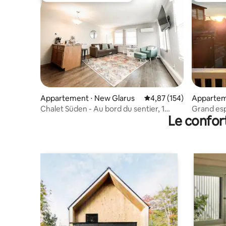
Appartement ⋅ New Glarus
Évaluation moyenne sur
4,87 (154)
Appartem
Chalet Süden - Au bord du sentier, 1
Grand esp
Le confor
chambre à New Glarus