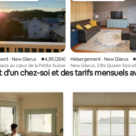
 la base de 154 commentaires : 4,87 sur 5
ent ⋅ New Glarus
Évaluation moyenne sur la base de 204 commen
4,95 (204)
Hébergement ⋅ New Glarus
É
ace au cœur de la Petite Suisse
New Glarus, 3 lits Queen Size e
t d'un chez-soi et des tarifs mensuels 
convertible