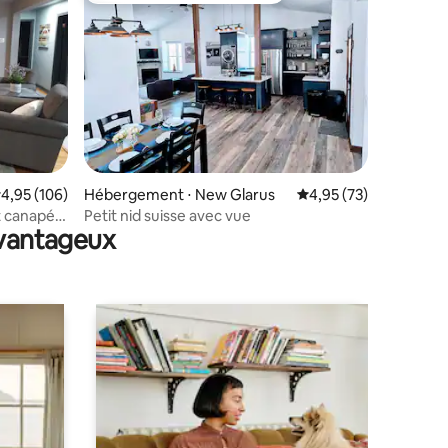
taires : 4,95 sur 5
valuation moyenne sur la base de 106 commentaires : 4,95 sur 5
4,95 (106)
Hébergement ⋅ New Glarus
Évaluation moyenne su
4,95 (73)
t canapé
Petit nid suisse avec vue
avantageux