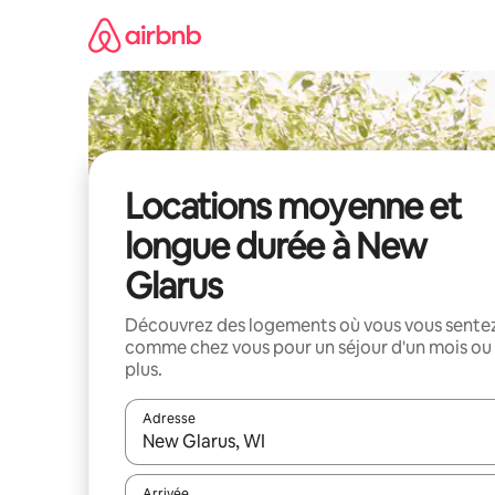
Aller
directement
au
contenu
Locations moyenne et
longue durée à New
Glarus
Découvrez des logements où vous vous sente
comme chez vous pour un séjour d'un mois ou
plus.
Adresse
Lorsque les résultats s'affichent, utilisez les flèc
Arrivée