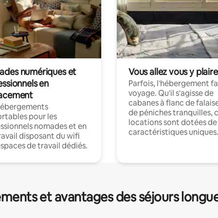
des numériques et
Vous allez vous y plaire
essionnels en
Parfois, l'hébergement fai
voyage. Qu'il s'agisse de
acement
cabanes à flanc de falais
hébergements
de péniches tranquilles, 
rtables pour les
locations sont dotées de
ssionnels nomades et en
caractéristiques uniques
ravail disposant du wifi
espaces de travail dédiés.
ments et avantages des séjours longu