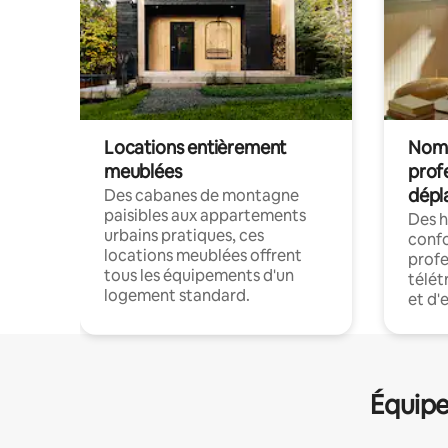
Locations entièrement
Noma
meublées
prof
dépl
Des cabanes de montagne
paisibles aux appartements
Des 
urbains pratiques, ces
confo
locations meublées offrent
profe
tous les équipements d'un
télét
logement standard.
et d'
Équipe