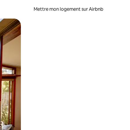
Mettre mon logement sur Airbnb
sant glisser.