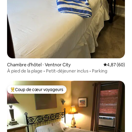
Chambre d'hôtel ⋅ Ventnor City
Évaluation mo
4,87 (60)
À pied de la plage • Petit-déjeuner inclus • Parking
Coup de cœur voyageurs
Coups de cœur voyageurs les plus appréciés