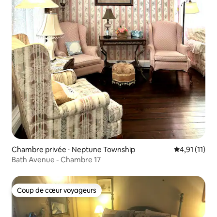
Chambre privée ⋅ Neptune Township
Évaluation m
4,91 (11)
Bath Avenue - Chambre 17
Coup de cœur voyageurs
Coup de cœur voyageurs