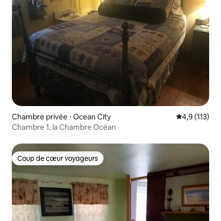
Chambre privée ⋅ Ocean City
Évaluation mo
4,9 (113)
Chambre 1, la Chambre Océan
Coup de cœur voyageurs
Coup de cœur voyageurs