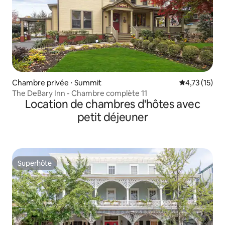
Chambre privée ⋅ Summit
Évaluation mo
4,73 (15)
The DeBary Inn - Chambre complète 11
Location de chambres d'hôtes avec
petit déjeuner
Superhôte
Superhôte