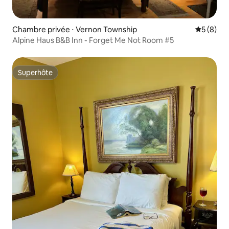
Chambre privée ⋅ Vernon Township
Évaluatio
5 (8)
Alpine Haus B&B Inn - Forget Me Not Room #5
Superhôte
Superhôte