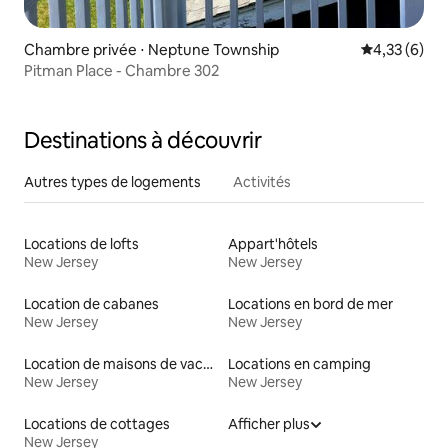
Chambre privée ⋅ Neptune Township
Évaluation m
4,33 (6)
Pitman Place - Chambre 302
Destinations à découvrir
Autres types de logements
Activités
Locations de lofts
Appart'hôtels
New Jersey
New Jersey
Location de cabanes
Locations en bord de mer
New Jersey
New Jersey
Location de maisons de vacances
Locations en camping
New Jersey
New Jersey
Locations de cottages
Afficher plus
New Jersey