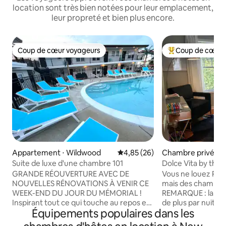
location sont très bien notées pour leur emplacement,
leur propreté et bien plus encore.
Coup de cœur voyageurs
Coup de cœur 
Coup de cœur voyageurs
Coups de cœur vo
Appartement ⋅ Wildwood
Évaluation moyenne sur la base
4,85 (26)
Chambre privée ⋅ 
Suite de luxe d'une chambre 101
Dolce Vita by the
chambres dans un
GRANDE RÉOUVERTURE AVEC DE
Vous ne louez PAS 
NOUVELLES RÉNOVATIONS À VENIR CE
mais des chambres
WEEK-END DU JOUR DU MÉMORIAL !
REMARQUE : la 2e
Inspirant tout ce qui touche au repos et
de plus par nuit. L
Équipements populaires dans les
à la détente, le Brooklyn Beach Club est
devant la maison a
la destination de vacances ultime
d'entrée séparée. 