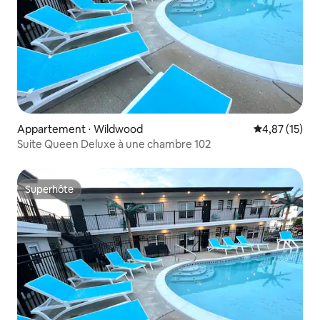
Appartement ⋅ Wildwood
Évaluation mo
4,87 (15)
Suite Queen Deluxe à une chambre 102
Superhôte
Superhôte