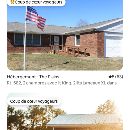
Coup de cœur voyageurs
Coups de cœur voyageurs les plus appréciés
Hébergement ⋅ The Plains
Évaluation
5 (63)
Rt. 682, 2 chambres avec lit King, 2 lits jumeaux XL dans la
troisième
Coup de cœur voyageurs
Coup de cœur voyageurs