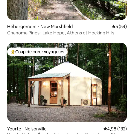
Hébergement ⋅ New Marshfield
Évaluation
5 (54)
Chanoma Pines : Lake Hope, Athens et Hocking Hills
Coup de cœur voyageurs
Coups de cœur voyageurs les plus appréciés
Yourte ⋅ Nelsonville
Évaluation moy
4,98 (132)