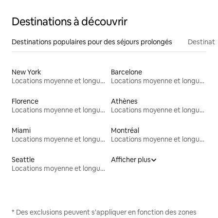
Destinations à découvrir
Destinations populaires pour des séjours prolongés
Destinati
New York
Barcelone
Locations moyenne et longue durée
Locations moyenne et longue durée
Florence
Athènes
Locations moyenne et longue durée
Locations moyenne et longue durée
Miami
Montréal
Locations moyenne et longue durée
Locations moyenne et longue durée
Seattle
Afficher plus
Locations moyenne et longue durée
* Des exclusions peuvent s'appliquer en fonction des zones