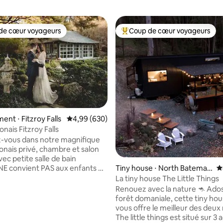
de cœur voyageurs
Coup de cœur voyageurs
 cœur voyageurs les plus appréciés
Coups de cœur voyageurs les p
nt ⋅ Fitzroy Falls
Évaluation moyenne sur la base de 630 commen
4,99 (630)
onais Fitzroy Falls
-vous dans notre magnifique
ponais privé, chambre et salon
ec petite salle de bain
Tiny house ⋅ North Bateman
É
NE convient PAS aux enfants ni
s Bay
ux de compagnie. Le Studio
La tiny house The Little Things
un réfrigérateur-bar , d'un four
Renouez avec la nature 🦘 Ados
des, d'un grille-pain, d'une
forêt domaniale, cette tiny ho
fé et d'une bouilloire. Pas de
vous offre le meilleur des deu
 la base de 177 commentaires : 4,93 sur 5
The little things est situé sur 3 