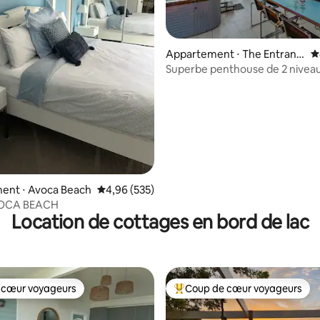
la base de 283 commentaires : 4,97 sur 5
Appartement ⋅ The Entranc
É
e
Superbe penthouse de 2 niveau
sur le toit et barbecue
ent ⋅ Avoca Beach
Évaluation moyenne sur la base de 535 commen
4,96 (535)
VOCA BEACH
Location de cottages en bord de lac
 cœur voyageurs
Coup de cœur voyageurs
 cœur voyageurs
Coups de cœur voyageurs les p