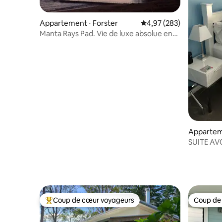
Appartement ⋅ Forster
Évaluation moyenne sur 
4,97 (283)
Manta Rays Pad. Vie de luxe absolue en
bord de mer.
Appartem
SUITE A
Coup de cœur voyageurs
Coup de
Coups de cœur voyageurs les plus appréciés
Coup de