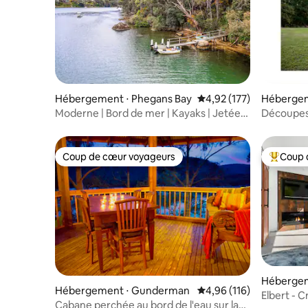
Hébergement ⋅ Phegans Bay
Évaluation moyenne sur
4,92 (177)
Hébergem
Moderne | Bord de mer | Kayaks | Jetée
Découpes
privée
Coup de cœur voyageurs
Coup 
Coup de cœur voyageurs
Coups de
Hébergem
Hébergement ⋅ Gunderman
Évaluation moyenne sur
4,96 (116)
k
Elbert - 
Cabane perchée au bord de l'eau sur la