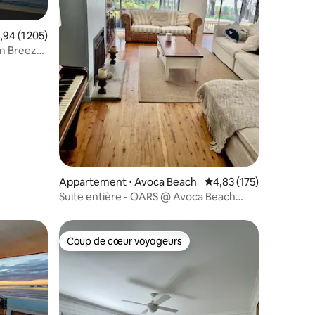
luation moyenne sur la base de 1 205 commentaires : 4,94 sur 5
,94 (1 205)
n Breeze
taires : 4,95 sur 5
Appartement ⋅ Avoca Beach
Évaluation moyenne sur
4,83 (175)
Suite entière - OARS @ Avoca Beach
avec vue sur le lac
Coup de cœur voyageurs
Coup de cœur voyageurs