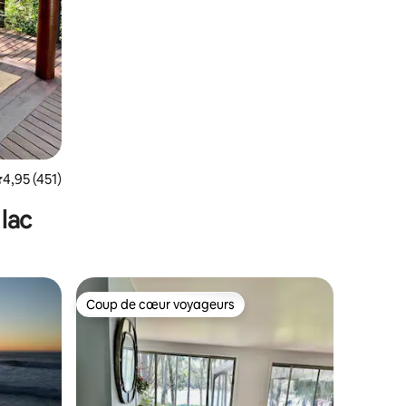
valuation moyenne sur la base de 451 commentaires : 4,95 sur 5
4,95 (451)
lac
Coup de cœur voyageurs
lus appréciés
Coup de cœur voyageurs