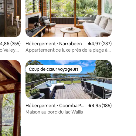
ntaires : 4,95 sur 5
valuation moyenne sur la base de 355 commentaires : 4,86 sur 5
4,86 (355)
Hébergement ⋅ Narrabeen
Évaluation moyenne sur
4,97 (237)
 Valley
Appartement de luxe près de la plage à
Narrabeen
Coup de cœur voyageurs
Coup de cœur voyageurs
Hébergement ⋅ Coomba Par
Évaluation moyenne sur
4,95 (185)
k
Maison au bord du lac Wallis
taires : 4,99 sur 5