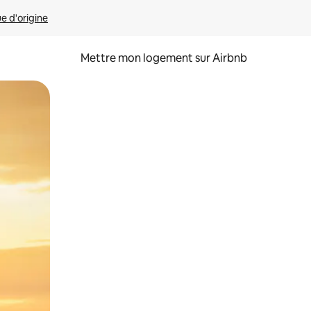
ue d'origine
Mettre mon logement sur Airbnb
sant glisser.