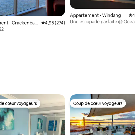
Appartement ⋅ Windang
Éva
4
Une escapade parfaite @ Ocea
ent ⋅ Crackenbac
Évaluation moyenne sur la base de 274 commen
4,95 (274)
Apartment
22
la base de 259 commentaires : 4,93 sur 5
de cœur voyageurs
Coup de cœur voyageurs
 cœur voyageurs les plus appréciés
Coup de cœur voyageurs