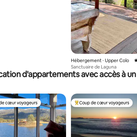
Hébergement ⋅ Upper Colo
É
Sanctuaire de Laguna
cation d'appartements avec accès à un 
de cœur voyageurs
Coup de cœur voyageurs
 cœur voyageurs les plus appréciés
Coups de cœur voyageurs les p