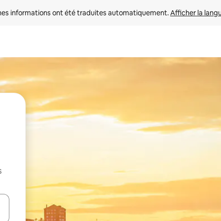
nes informations ont été traduites automatiquement. 
Afficher la lang
s
hes vers le haut et vers le bas pour les parcourir ou en appuyant et en fai