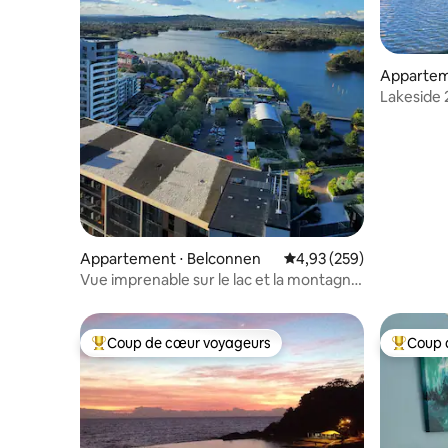
Appartem
k
Lakeside 
Appartement ⋅ Belconnen
Évaluation moyenne sur 
4,93 (259)
Vue imprenable sur le lac et la montagne
| Piscine, sauna et salle de sport
Coup de cœur voyageurs
Coup 
Coups de cœur voyageurs les plus appréciés
Coups de