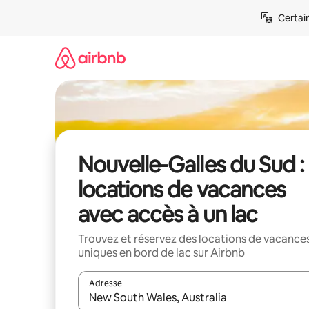
Aller
Certai
directement
au
contenu
Nouvelle-Galles du Sud :
locations de vacances
avec accès à un lac
Trouvez et réservez des locations de vacance
uniques en bord de lac sur Airbnb
Adresse
Lorsque les résultats s'affichent, utilisez les flèc