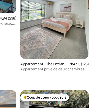
valuation moyenne sur la base de 238 commentaires : 4,94 sur 5
4,94 (238)
x, jacuzzi
taires : 4,96 sur 5
Appartement ⋅ The Entranc
Évaluation moyenne sur
4,95 (125)
e
Appartement privé de deux chambres.
Coup de cœur voyageurs
lus appréciés
Coups de cœur voyageurs les plus appréciés