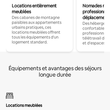
Locations entièrement
Nomades num
meublées
professionnel
déplacement
Des cabanes de montagne
paisibles aux appartements
Des hébergem
urbains pratiques, ces
confortables p
locations meublées offrent
professionnels
tous les équipements d'un
télétravail dis
logement standard.
et d'espaces de
Équipements et avantages des séjours
longue durée
Locations meublées