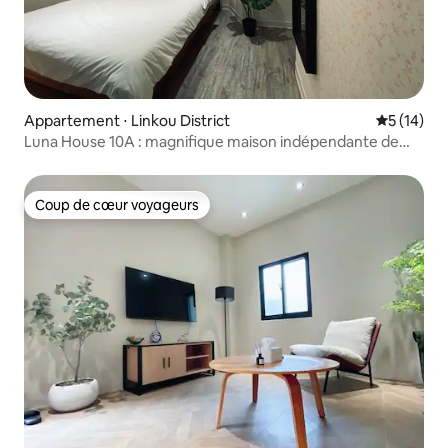
Appartement ⋅ Linkou District
Évaluation
5 (14)
Luna House 10A : magnifique maison indépendante de
style européen, composée d'une chambre, d'un salon,
d'une salle de bain, d'un bar privé et d'une cuisine
entièrement équipée (réservation de 28 jours minimum)
Coup de cœur voyageurs
Coup de cœur voyageurs