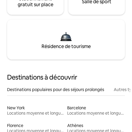
Salle de sport
gratuit sur place
Résidence de tourisme
Destinations à découvrir
Destinations populaires pour des séjours prolongés
Autres t
New York
Barcelone
Locations moyenne et longue durée
Locations moyenne et longue durée
Florence
Athènes
Locations moyenne et longue durée
Locations moyenne et longue durée