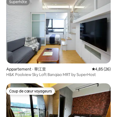
Superhôte
Superhôte
Appartement ⋅ 華江里
Évaluation mo
4,85 (26)
H&K Poolview Sky Loft Banqiao MRT by SuperHost
Coup de cœur voyageurs
Coup de cœur voyageurs