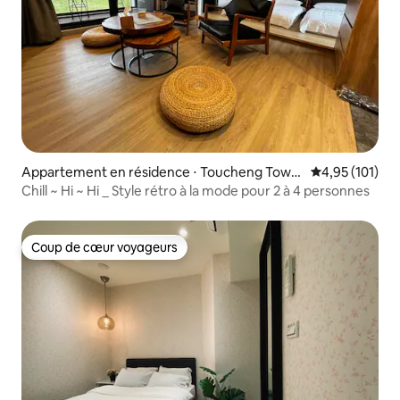
Appartement en résidence ⋅ Toucheng Town
Évaluation moy
4,95 (101)
ship
Chill ~ Hi ~ Hi _ Style rétro à la mode pour 2 à 4 personnes
Coup de cœur voyageurs
Coup de cœur voyageurs