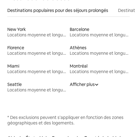
Destinations populaires pour des séjours prolongés
Destinati
New York
Barcelone
Locations moyenne et longue durée
Locations moyenne et longue durée
Florence
Athènes
Locations moyenne et longue durée
Locations moyenne et longue durée
Miami
Montréal
Locations moyenne et longue durée
Locations moyenne et longue durée
Seattle
Afficher plus
Locations moyenne et longue durée
* Des exclusions peuvent s'appliquer en fonction des zones
géographiques et des logements.