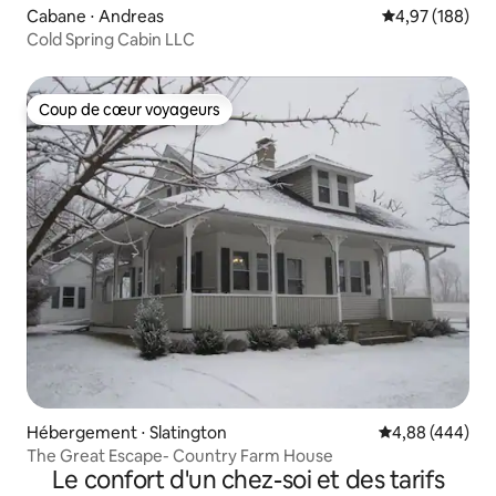
Cabane ⋅ Andreas
Évaluation moy
4,97 (188)
Cold Spring Cabin LLC
Coup de cœur voyageurs
Coup de cœur voyageurs
Hébergement ⋅ Slatington
Évaluation moy
4,88 (444)
The Great Escape- Country Farm House
Le confort d'un chez-soi et des tarifs