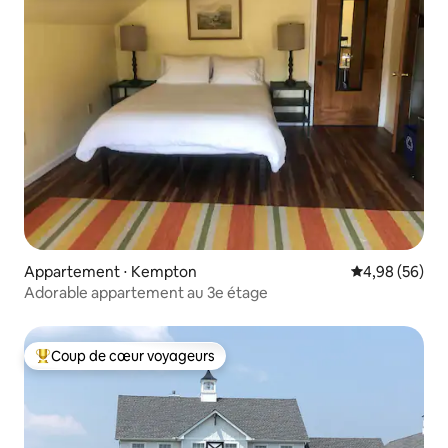
Appartement ⋅ Kempton
Évaluation mo
4,98 (56)
Adorable appartement au 3e étage
Coup de cœur voyageurs
Coups de cœur voyageurs les plus appréciés