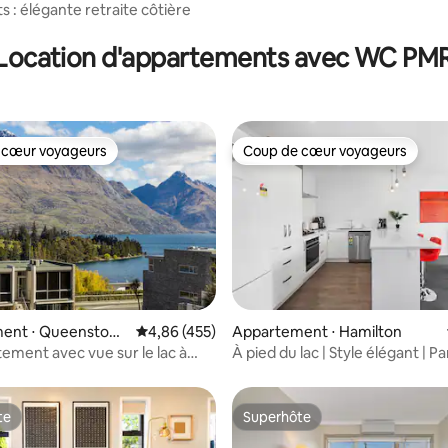
ts : élégante retraite côtière
Location d'appartements avec WC PM
 cœur voyageurs
Coup de cœur voyageurs
 cœur voyageurs
Coup de cœur voyageurs
la base de 484 commentaires : 4,83 sur 5
ent ⋅ Queenstow
Évaluation moyenne sur la base de 455 comme
4,86 (455)
Appartement ⋅ Hamilton
tement avec vue sur le lac à
À pied du lac | Style élégant | P
ed de la ville
dans le garage
te
Superhôte
te
Superhôte