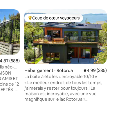
Maison d
Coup de cœur voyageurs
Coup
Coups de cœur voyageurs les plus appréciés
Coups d
Chalet av
de frais
Notre ma
entièrem
trouvent 
0,9 hecta
mais à s
de l'univ
notre su
valuation moyenne sur la base de 588 commentaires : 4,87 sur 5
4,87 (588)
poste et 
dis néo-
Hébergement ⋅ Rotorua
Évaluation moyenne sur
4,99 (385)
Nous som
La boîte à étoiles « Incroyable 10/10 »
en voitur
 AMIS ET
« Le meilleur endroit de tous les temps,
affaires 
j'aimerais y rester pour toujours ! La
de Wintec
EPTÉS -
maison est incroyable, avec une vue
dans l'au
magnifique sur le lac Rotorua »
de frais 
bres -
« Incroyable » 10/10 (commentaire)
comparai
ent
ASCENSEUR, adapté aux FAUTEUILS
25 % pour
 Wifi
ROULANTS, 2 salles de bain, 3 toilettes
bleues -
Salon ouvert, cuisine, salle à manger
ntaires : 4,95 sur 5
4 chambres = 1 lit King Size, 2 lits Queen
gement -