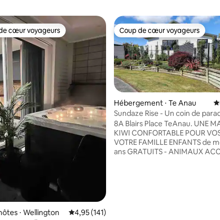
de cœur voyageurs
Coup de cœur voyageurs
 cœur voyageurs les plus appréciés
Coup de cœur voyageurs
Hébergement ⋅ Te Anau
É
Sundaze Rise - Un coin de para
la base de 539 commentaires : 4,95 sur 5
zélandais
8A Blairs Place TeAnau. UNE MAISON
KIWI CONFORTABLE POUR VOS
VOTRE FAMILLE ENFANTS de moins de 12
ans GRATUITS - ANIMAUX ACC
Entièrement clôturé - Maison ensoleillée
et chaleureuse avec deux cham
Cuisine et buanderie entièrem
fonctionnelles - Toilettes séparées -
illimité et chaîne stéréo à dents 
Conservatoire avec vue sur les
hôtes ⋅ Wellington
Évaluation moyenne sur la base de 141 comme
4,95 (141)
montagnes - Séjour dans le lo