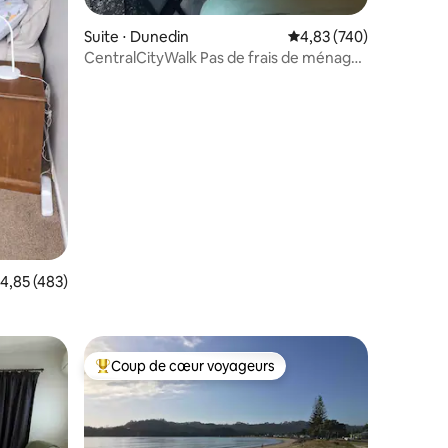
ntaires : 4,93 sur 5
Suite ⋅ Dunedin
Évaluation moyenne sur
4,83 (740)
CentralCityWalk Pas de frais de ménage,
parc/buanderie gratuits
valuation moyenne sur la base de 483 commentaires : 4,85 sur 5
4,85 (483)
Coup de cœur voyageurs
lus appréciés
Coups de cœur voyageurs les plus appréciés