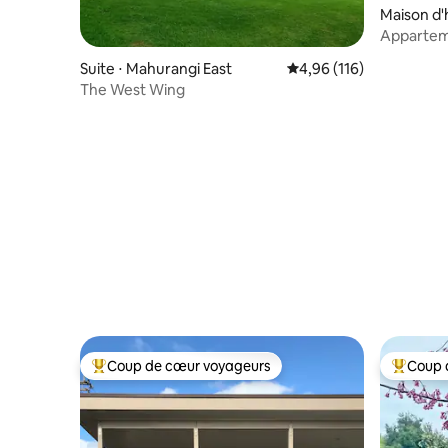
Maison d'
Appartem
chambres 
Suite ⋅ Mahurangi East
Évaluation moyenne sur
4,96 (116)
The West Wing
Coup de cœur voyageurs
Coup 
Coups de cœur voyageurs les plus appréciés
Coups de