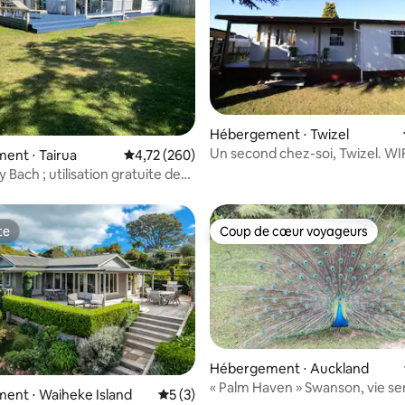
 la base de 26 commentaires : 4,85 sur 5
Hébergement ⋅ Twizel
Un second chez-soi, Twizel. WI
ent ⋅ Tairua
Évaluation moyenne sur la base de 260 commen
4,72 (260)
GRATUIT
y Bach ; utilisation gratuite des
UP, vélos
te
Coup de cœur voyageurs
te
Coup de cœur voyageurs
Hébergement ⋅ Auckland
« Palm Haven » Swanson, vie se
r la base de 138 commentaires : 4,9 sur 5
ent ⋅ Waiheke Island
Évaluation moyenne sur la base de 3 co
5 (3)
paisible.