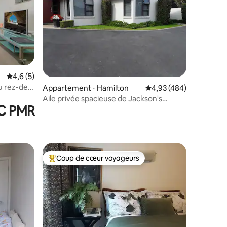
mmentaires : 5 sur 5
Évaluation moyenne sur la base de 5 commentaires : 4,6 sur 5
4,6 (5)
 rez-de-
Appartement ⋅ Hamilton
Évaluation moyenne sur
4,93 (484)
Aile privée spacieuse de Jackson's
WC PMR
Choice.
Coup de cœur voyageurs
Coups de cœur voyageurs les plus appréciés