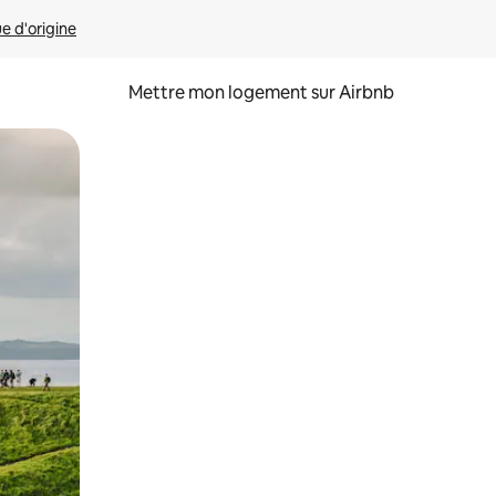
ue d'origine
Mettre mon logement sur Airbnb
sant glisser.