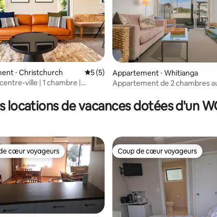
ent ⋅ Christchurch
Évaluation moyenne sur la base de 5 co
5 (5)
Appartement ⋅ Whitianga
centre-ville | 1 chambre |
Appartement de 2 chambres au
 la base de 33 commentaires : 4,94 sur 5
 travail + Cour
chaussée
s locations de vacances dotées d'un 
de cœur voyageurs
Coup de cœur voyageurs
 cœur voyageurs les plus appréciés
Coup de cœur voyageurs