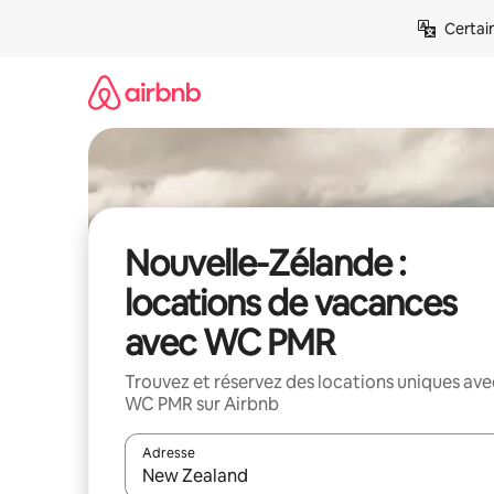
Aller
Certai
directement
au
contenu
Nouvelle-Zélande :
locations de vacances
avec WC PMR
Trouvez et réservez des locations uniques ave
WC PMR sur Airbnb
Adresse
Lorsque les résultats s'affichent, utilisez les flèc