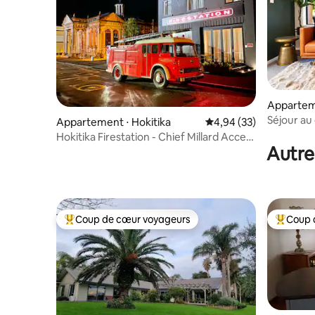
Appartem
Séjour au 
Appartement ⋅ Hokitika
Évaluation moyenne sur
4,94 (33)
Espace de
Hokitika Firestation - Chief Millard Access
Autre
Studio
Coup de cœur voyageurs
Coup 
Coups de cœur voyageurs les plus appréciés
Coups de