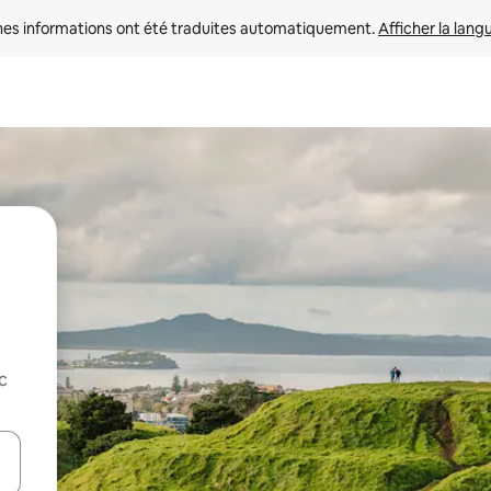
nes informations ont été traduites automatiquement. 
Afficher la lang
c
hes vers le haut et vers le bas pour les parcourir ou en appuyant et en fai