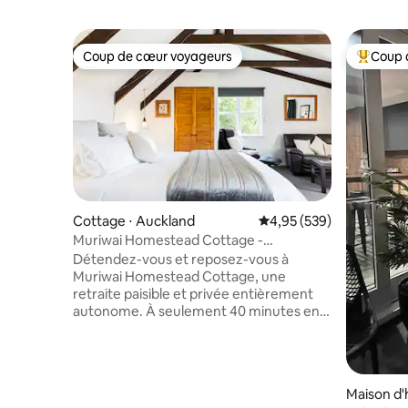
Coup de cœur voyageurs
Coup 
Coup de cœur voyageurs
Coups de
Cottage ⋅ Auckland
Évaluation moyenne sur 
4,95 (539)
Muriwai Homestead Cottage -
Détendez-vous et explorez
Détendez-vous et reposez-vous à
Muriwai Homestead Cottage, une
retraite paisible et privée entièrement
autonome. À seulement 40 minutes en
voiture du centre-ville d'Auckland.
Parfait pour les couples ou les voyageurs
en solo, ce refuge ensoleillé est entouré
par la nature et constitue une escapade
Maison d'
romantique idéale ou un camp de base