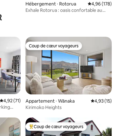
Hébergement ⋅ Rotorua
Évaluation moyenne sur
4,96 (178)
Exhale Rotorua : oasis confortable au
R
bord du lac
Coup de cœur voyageurs
Coup de cœur voyageurs
ntaires : 4,86 sur 5
Évaluation moyenne sur la base de 71 commentaires : 4,92 sur 5
4,92 (71)
Appartement ⋅ Wānaka
Évaluation moyenne su
4,93 (15)
arking
Kirimoko Heights
Coup de cœur voyageurs
Coups de cœur voyageurs les plus appréciés