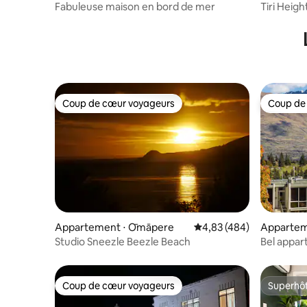
Fabuleuse maison en bord de mer
Tiri Heigh
Coup de cœur voyageurs
Coup de
Coup de cœur voyageurs
Coup de
Appartement ⋅ Ōmāpere
Évaluation moyenne sur 
4,83 (484)
Appartem
n
Studio Sneezle Beezle Beach
Bel appar
13 min à pi
Coup de cœur voyageurs
Superhô
Coup de cœur voyageurs
Superhô