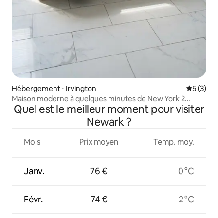
Hébergement ⋅ Irvington
Évaluatio
5 (3)
Maison moderne à quelques minutes de New York 2
Quel est le meilleur moment pour visiter
chambres | 2 salles de bain
Newark ?
Mois
Prix moyen
Temp. moy.
Janv.
76 €
0 °C
Févr.
74 €
2 °C