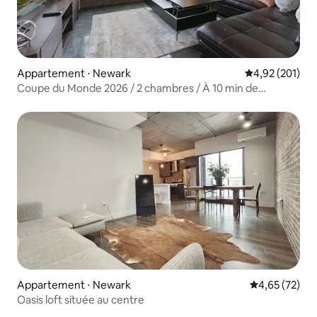
Appartement ⋅ Newark
Évaluation moy
4,92 (201)
Coupe du Monde 2026 / 2 chambres / À 10 min de
Penn Station
Appartement ⋅ Newark
Évaluation mo
4,65 (72)
Oasis loft située au centre