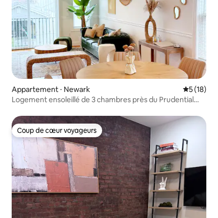
Appartement ⋅ Newark
Évaluation
5 (18)
Logement ensoleillé de 3 chambres près du Prudential
Center et du train de NYC
Coup de cœur voyageurs
Coup de cœur voyageurs