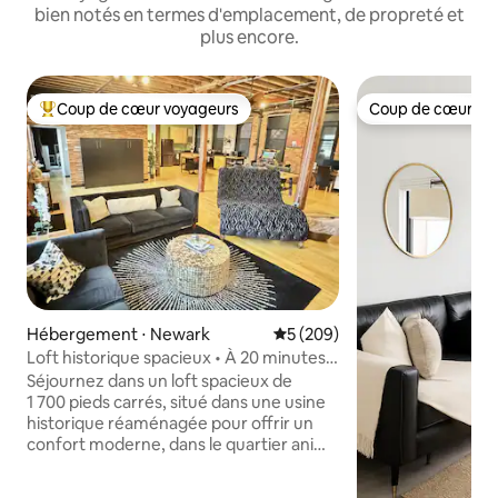
bien notés en termes d'emplacement, de propreté et
plus encore.
Coup de cœur voyageurs
Coup de cœur vo
Coups de cœur voyageurs les plus appréciés
Coup de cœur vo
Hébergement ⋅ Newark
Évaluation moyenne sur la ba
5 (209)
Loft historique spacieux • À 20 minutes
de New York et de l'aéroport EWR
Séjournez dans un loft spacieux de
1 700 pieds carrés, situé dans une usine
historique réaménagée pour offrir un
confort moderne, dans le quartier animé
d'Ironbound à Newark. Marchez jusqu'à
la gare de Newark Penn et au Prudential