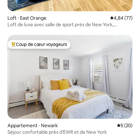
Loft ⋅ East Orange
Évaluation mo
4,84 (77)
Loft de luxe avec salle de sport près de New York,
MetLife, EWR
Coup de cœur voyageurs
Coups de cœur voyageurs les plus appréciés
Appartement ⋅ Newark
Évaluation
5 (20)
Séjour confortable près d'EWR et de New York