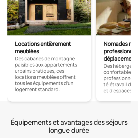
Locations entièrement
Nomades num
meublées
professionnel
déplacement
Des cabanes de montagne
paisibles aux appartements
Des hébergem
urbains pratiques, ces
confortables p
locations meublées offrent
professionnels
tous les équipements d'un
télétravail dis
logement standard.
et d'espaces de
Équipements et avantages des séjours
longue durée