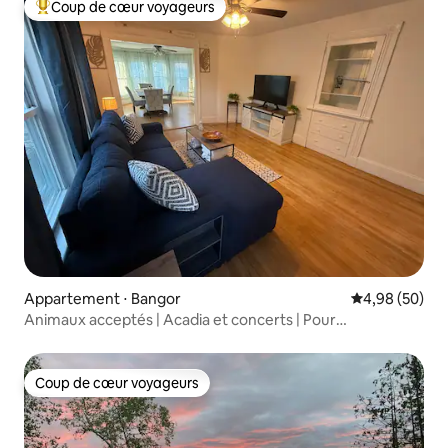
Coup de cœur voyageurs
Coups de cœur voyageurs les plus appréciés
Appartement ⋅ Bangor
Évaluation mo
4,98 (50)
Animaux acceptés | Acadia et concerts | Pour
6 personnes
Coup de cœur voyageurs
Coup de cœur voyageurs