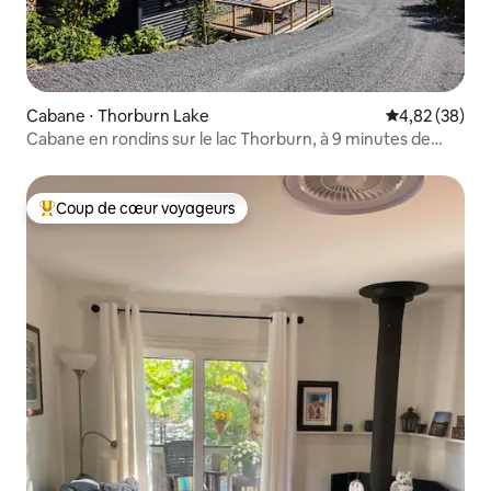
Cabane ⋅ Thorburn Lake
Évaluation mo
4,82 (38)
Cabane en rondins sur le lac Thorburn, à 9 minutes de
Clarenville
Coup de cœur voyageurs
Coups de cœur voyageurs les plus appréciés