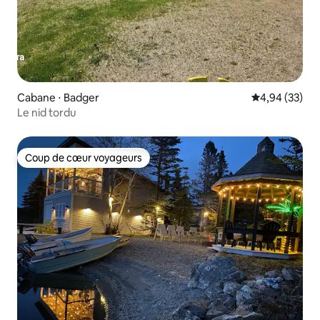
Cabane ⋅ Badger
Évaluation mo
4,94 (33)
Le nid tordu
Coup de cœur voyageurs
Coup de cœur voyageurs