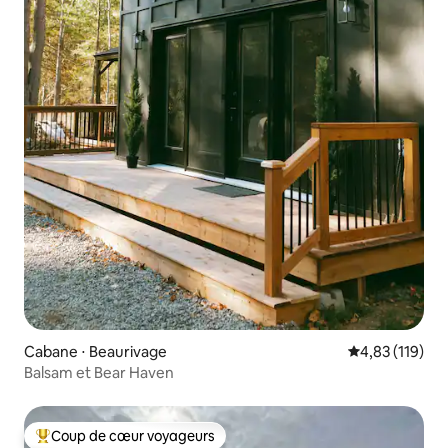
Cabane ⋅ Beaurivage
Évaluation moy
4,83 (119)
Balsam et Bear Haven
Coup de cœur voyageurs
Coups de cœur voyageurs les plus appréciés