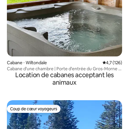
Cabane ⋅ Wiltondale
Évaluation mo
4,7 (126)
Cabane d'une chambre | Porte d'entrée du Gros-Morne |
Location de cabanes acceptant les
Jacuzzi
animaux
Coup de cœur voyageurs
Coup de cœur voyageurs