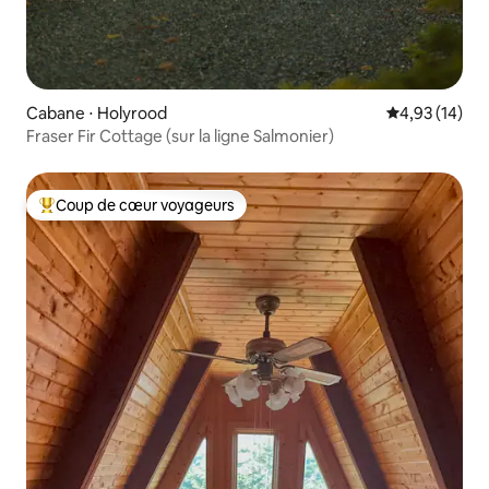
Cabane ⋅ Holyrood
Évaluation mo
4,93 (14)
Fraser Fir Cottage (sur la ligne Salmonier)
Coup de cœur voyageurs
Coups de cœur voyageurs les plus appréciés