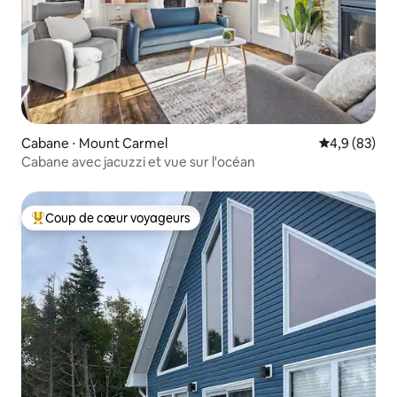
Cabane ⋅ Mount Carmel
Évaluation m
4,9 (83)
Cabane avec jacuzzi et vue sur l'océan
Coup de cœur voyageurs
Coups de cœur voyageurs les plus appréciés