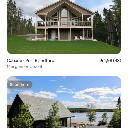
Cabane ⋅ Port Blandford
Évaluation mo
4,98 (98)
Merganser Chalet
Superhôte
Superhôte