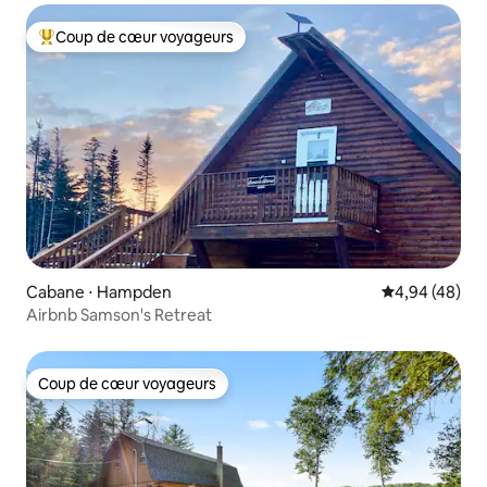
Coup de cœur voyageurs
Coups de cœur voyageurs les plus appréciés
Cabane ⋅ Hampden
Évaluation mo
4,94 (48)
Airbnb Samson's Retreat
Coup de cœur voyageurs
Coup de cœur voyageurs