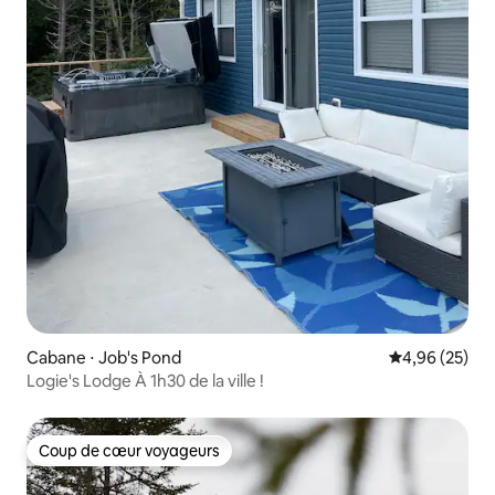
Cabane ⋅ Job's Pond
Évaluation mo
4,96 (25)
Logie's Lodge À 1h30 de la ville !
Coup de cœur voyageurs
Coup de cœur voyageurs