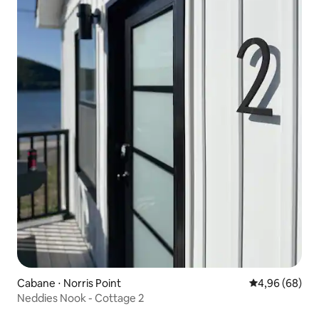
Cabane ⋅ Norris Point
Évaluation mo
4,96 (68)
Neddies Nook - Cottage 2