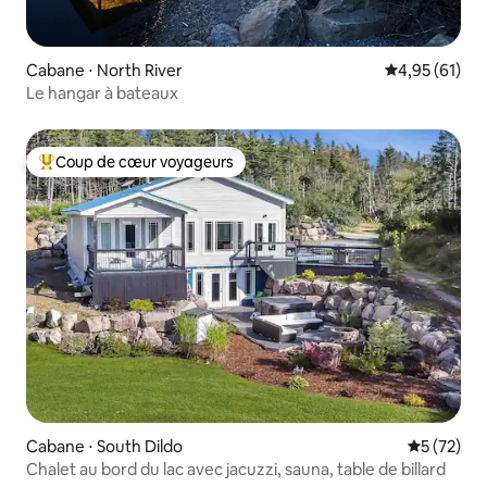
Cabane ⋅ North River
Évaluation mo
4,95 (61)
Le hangar à bateaux
Coup de cœur voyageurs
Coups de cœur voyageurs les plus appréciés
Cabane ⋅ South Dildo
Évaluation
5 (72)
Chalet au bord du lac avec jacuzzi, sauna, table de billard