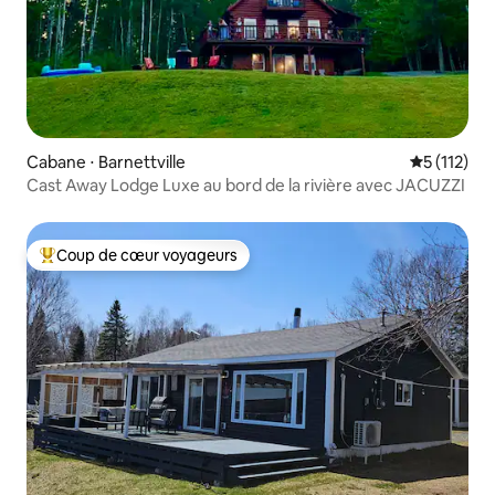
Cabane ⋅ Barnettville
Évaluation 
5 (112)
Cast Away Lodge Luxe au bord de la rivière avec JACUZZI
Coup de cœur voyageurs
Coups de cœur voyageurs les plus appréciés