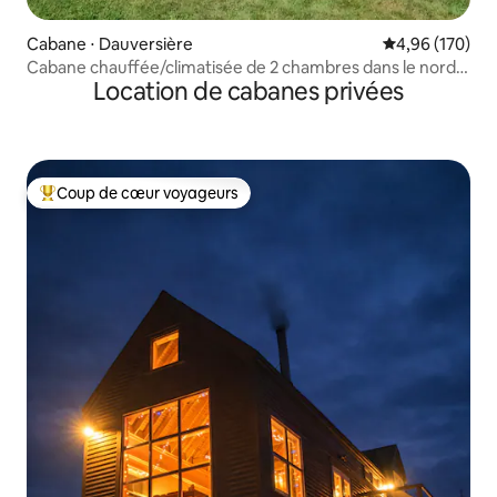
Cabane ⋅ Dauversière
Évaluation moy
4,96 (170)
Cabane chauffée/climatisée de 2 chambres dans le nord
Location de cabanes privées
du N.-B.
Coup de cœur voyageurs
Coups de cœur voyageurs les plus appréciés