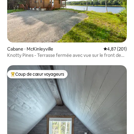
Cabane ⋅ McKinleyville
Évaluation moy
4,87 (201)
Knotty Pines - Terrasse fermée avec vue sur le front de
mer
Coup de cœur voyageurs
Coups de cœur voyageurs les plus appréciés