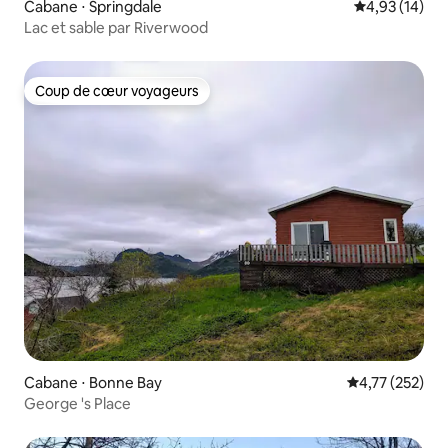
Cabane ⋅ Springdale
Évaluation mo
4,93 (14)
Lac et sable par Riverwood
Coup de cœur voyageurs
Coup de cœur voyageurs
Cabane ⋅ Bonne Bay
Évaluation moy
4,77 (252)
George 's Place