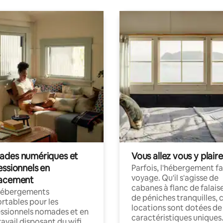
des numériques et
Vous allez vous y plaire
essionnels en
Parfois, l'hébergement fai
voyage. Qu'il s'agisse de
acement
cabanes à flanc de falais
hébergements
de péniches tranquilles, 
rtables pour les
locations sont dotées de
ssionnels nomades et en
caractéristiques uniques
ravail disposant du wifi