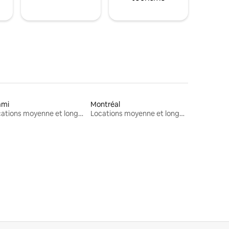
ami
Montréal
Locations moyenne et longue durée
Locations moyenne et longue durée