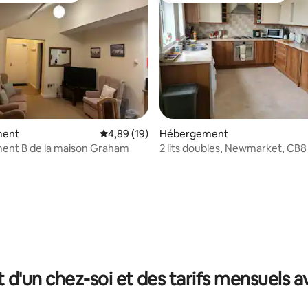
ment
Évaluation moyenne sur la base de 19 comme
4,89 (19)
Hébergement
ent B de la maison Graham
2 lits doubles, Newmarket, CB8
 la base de 26 commentaires : 4,96 sur 5
t d'un chez-soi et des tarifs mensuels 