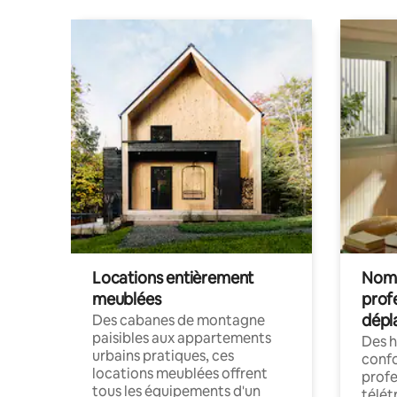
Locations entièrement
Noma
meublées
prof
dépl
Des cabanes de montagne
paisibles aux appartements
Des 
urbains pratiques, ces
confo
locations meublées offrent
profe
tous les équipements d'un
télét