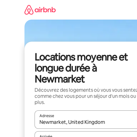
Aller
directement
au
contenu
Locations moyenne et
longue durée à
Newmarket
Découvrez des logements où vous vous sente
comme chez vous pour un séjour d'un mois ou
plus.
Adresse
Lorsque les résultats s'affichent, utilisez les flèc
Arrivée