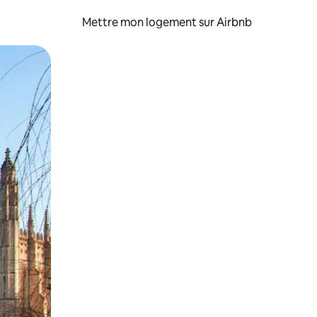
Mettre mon logement sur Airbnb
sant glisser.