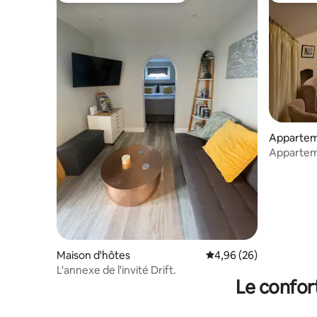
Apparte
Appartem
Maison d'hôtes
Évaluation moyenne sur
4,96 (26)
L'annexe de l'invité Drift.
Le confor