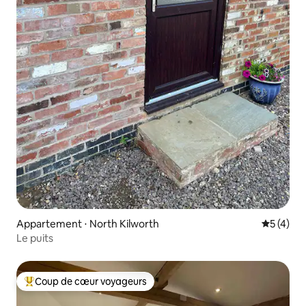
Appartement ⋅ North Kilworth
Évaluatio
5 (4)
Le puits
Coup de cœur voyageurs
Coups de cœur voyageurs les plus appréciés