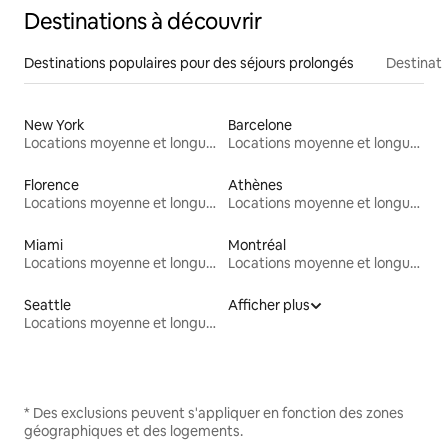
Destinations à découvrir
Destinations populaires pour des séjours prolongés
Destinati
New York
Barcelone
Locations moyenne et longue durée
Locations moyenne et longue durée
Florence
Athènes
Locations moyenne et longue durée
Locations moyenne et longue durée
Miami
Montréal
Locations moyenne et longue durée
Locations moyenne et longue durée
Seattle
Afficher plus
Locations moyenne et longue durée
* Des exclusions peuvent s'appliquer en fonction des zones
géographiques et des logements.