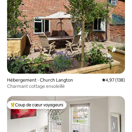
Hébergement ⋅ Church Langton
Évaluation moy
4,97 (138)
Charmant cottage ensoleillé
Coup de cœur voyageurs
Coups de cœur voyageurs les plus appréciés