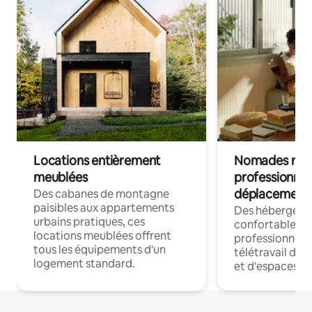
Locations entièrement
Nomades num
meublées
professionnel
déplacement
Des cabanes de montagne
paisibles aux appartements
Des hébergem
urbains pratiques, ces
confortables p
locations meublées offrent
professionnels
tous les équipements d'un
télétravail dis
logement standard.
et d'espaces de