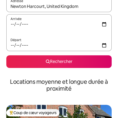
Adresse
Lorsque les résultats s'affichent, utilisez les flèches vers le hau
Arrivée
Départ
Rechercher
Locations moyenne et longue durée à
proximité
Coup de cœur voyageurs
Coups de cœur voyageurs les plus appréciés