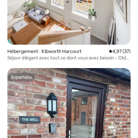
Hébergement ⋅ Kibworth Harcourt
Évaluation mo
4,97 (37)
Séjour élégant avec tout ce dont vous avez besoin – Old
Grammar School
Superhôte
Superhôte