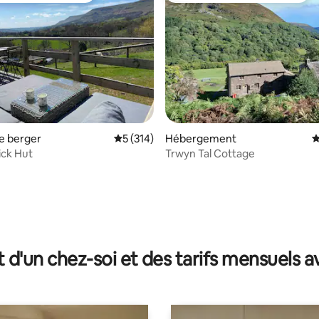
e berger
Évaluation moyenne sur la base de 314 co
5 (314)
Hébergement
É
ick Hut
Trwyn Tal Cottage
la base de 309 commentaires : 4,85 sur 5
t d'un chez-soi et des tarifs mensuels 