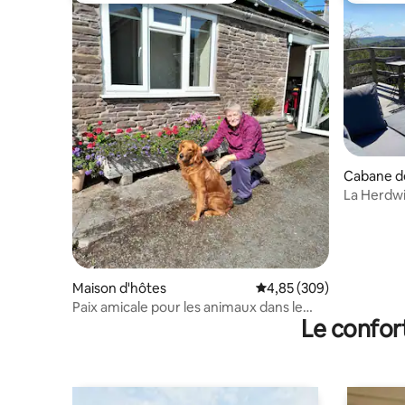
Cabane d
La Herdw
Maison d'hôtes
Évaluation moyenne sur 
4,85 (309)
Paix amicale pour les animaux dans le
Le confor
Herefordshire