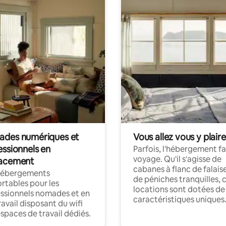
des numériques et
Vous allez vous y plaire
essionnels en
Parfois, l'hébergement fai
voyage. Qu'il s'agisse de
acement
cabanes à flanc de falais
hébergements
de péniches tranquilles, 
rtables pour les
locations sont dotées de
ssionnels nomades et en
caractéristiques uniques
ravail disposant du wifi
espaces de travail dédiés.