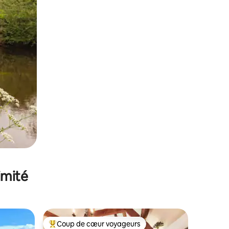
imité
Coup de cœur voyageurs
lus appréciés
Coups de cœur voyageurs les plus appréciés