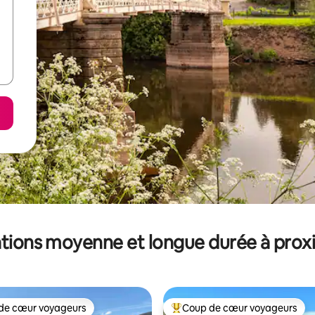
tions moyenne et longue durée à prox
de cœur voyageurs
Coup de cœur voyageurs
 cœur voyageurs les plus appréciés
Coups de cœur voyageurs les p