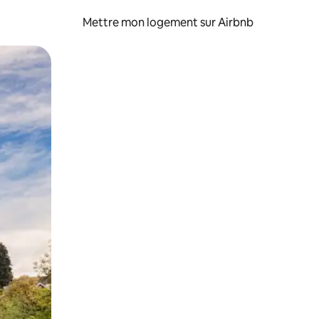
Mettre mon logement sur Airbnb
sant glisser.