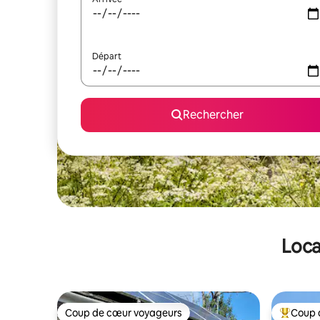
Départ
Rechercher
Loca
Coup de cœur voyageurs
Coup 
Coup de cœur voyageurs
Coups de