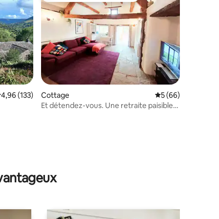
mmentaires : 5 sur 5
valuation moyenne sur la base de 133 commentaires : 4,96 sur 5
4,96 (133)
Cottage
Évaluation moyenne
5 (66)
Et détendez-vous. Une retraite paisible,
parfaite pour 2
avantageux