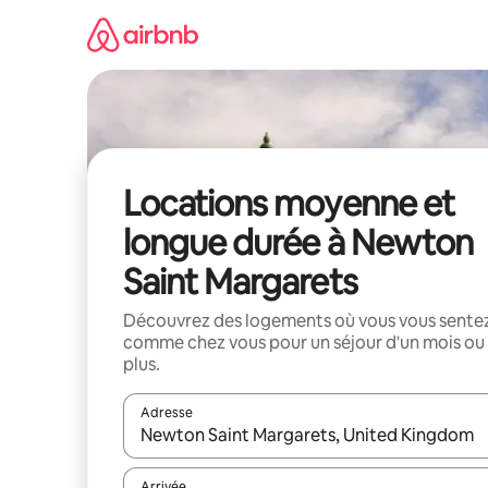
Aller
directement
au
contenu
Locations moyenne et
longue durée à Newton
Saint Margarets
Découvrez des logements où vous vous sente
comme chez vous pour un séjour d'un mois ou
plus.
Adresse
Lorsque les résultats s'affichent, utilisez les flèc
Arrivée