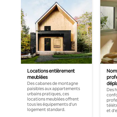
Locations entièrement
Noma
meublées
prof
dépl
Des cabanes de montagne
paisibles aux appartements
Des 
urbains pratiques, ces
confo
locations meublées offrent
profe
tous les équipements d'un
télét
logement standard.
et d'