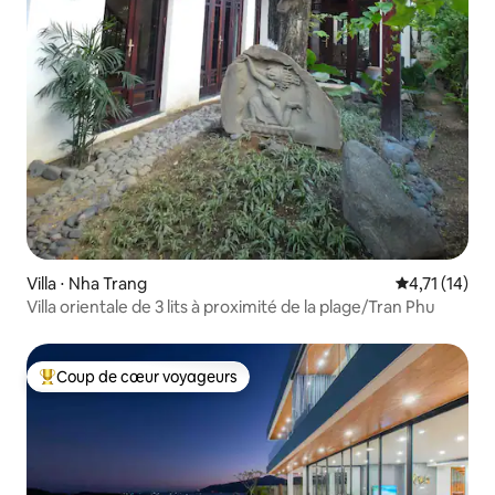
Villa ⋅ Nha Trang
Évaluation m
4,71 (14)
Villa orientale de 3 lits à proximité de la plage/Tran Phu
Coup de cœur voyageurs
Coups de cœur voyageurs les plus appréciés