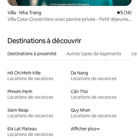
Villa ⋅ Nha Trang
Évaluation
5 (14)
Villa Casa-OceanView avec piscine privée - Petit déjeuner
gratuit
Destinations à découvrir
Destinations à proximité
Autres types de logements
Lie
Hô Chi Minh-Ville
Da Nang
Locations de vacances
Locations de vacances
Phnom Penh
Cần Thơ
Locations de vacances
Locations de vacances
Siem Reap
Quy Nhon
Locations de vacances
Locations de vacances
Đà Lạt Plateau
Afficher plus
Locations de vacances