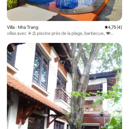
Villa ⋅ Nha Trang
Évaluation m
4,75 (4)
villas avec ☀⛱ piscine près de la plage, barbecue, 🍽
cuisine,☺ détente