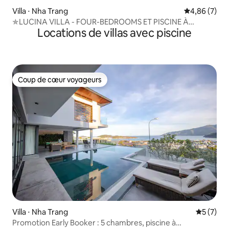
Villa ⋅ Nha Trang
Évaluation m
4,86 (7)
✯LUCINA VILLA - FOUR-BEDROOMS ET PISCINE À
Locations de villas avec piscine
DÉBORDEMENT✯
Coup de cœur voyageurs
Coup de cœur voyageurs
Villa ⋅ Nha Trang
Évaluatio
5 (7)
Promotion Early Booker : 5 chambres, piscine à