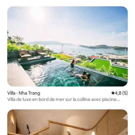
débordement et barbecue
Villa ⋅ Nha Trang
Évaluation 
4,8 (5)
Villa de luxe en bord de mer sur la colline avec piscine
privée