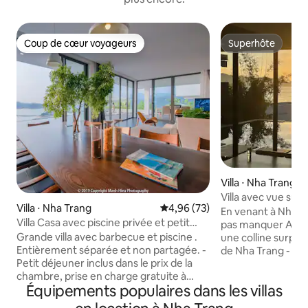
Coup de cœur voyageurs
Superhôte
Coup de cœur voyageurs
Superhôte
Villa ⋅ Nha Trang
Villa avec vue sur l
Villa ⋅ Nha Trang
Évaluation moyenne sur la base
4,96 (73)
5 chambres, piscin
En venant à Nha T
Villa Casa avec piscine privée et petit
karaoké
pas manquer AVilla.
déjeuner gratuit
Grande villa avec barbecue et piscine .
une colline surplo
Entièrement séparée et non partagée. -
de Nha Trang - Sup
Petit déjeuner inclus dans le prix de la
séparée, sans par
chambre, prise en charge gratuite à
Très bien adapté a
Équipements populaires dans les villas
l'aéroport pour les clients séjournant à
5 chambres et 6 W
partir de 4 nuits. - Assistance pour
Lotte Mart, est à 