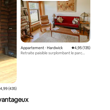
taires : 4,96 sur 5
Appartement ⋅ Hardwick
Évaluation moyenne sur
4,95 (135)
Retraite paisible surplombant le parc
(Appartement 3B)
valuation moyenne sur la base de 435 commentaires : 4,99 sur 5
4,99 (435)
avantageux