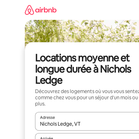
Aller
directement
au
contenu
Locations moyenne et
longue durée à Nichols
Ledge
Découvrez des logements où vous vous sente
comme chez vous pour un séjour d'un mois ou
plus.
Adresse
Lorsque les résultats s'affichent, utilisez les flèc
Arrivée