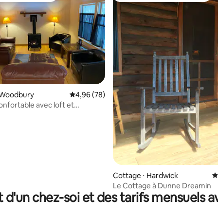
la base de 882 commentaires : 4,98 sur 5
 Woodbury
Évaluation moyenne sur la base de 78 commen
4,96 (78)
nfortable avec loft et
 à gaz
Cottage ⋅ Hardwick
É
Le Cottage à Dunne Dreamin
t d'un chez-soi et des tarifs mensuels 