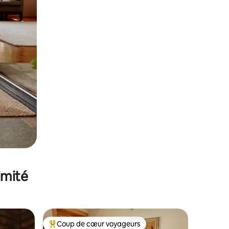
imité
Coup de cœur voyageurs
lus appréciés
Coups de cœur voyageurs les plus appréciés