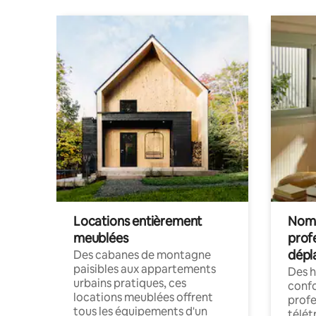
Locations entièrement
Noma
meublées
prof
dépl
Des cabanes de montagne
paisibles aux appartements
Des 
urbains pratiques, ces
confo
locations meublées offrent
profe
tous les équipements d'un
télét