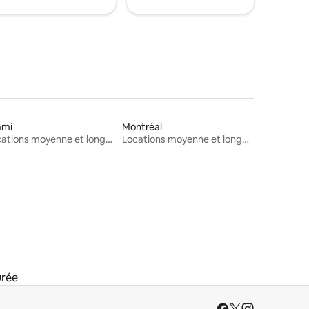
ami
Montréal
Locations moyenne et longue durée
Locations moyenne et longue durée
urée