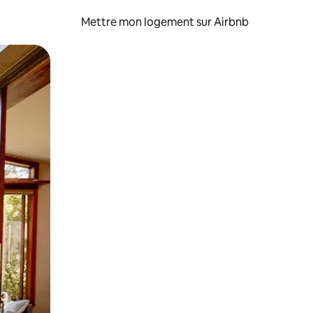
Mettre mon logement sur Airbnb
sant glisser.