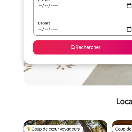
Départ
Rechercher
Loca
Coup de cœur voyageurs
Coup de
Coups de cœur voyageurs les plus appréciés
Coup de