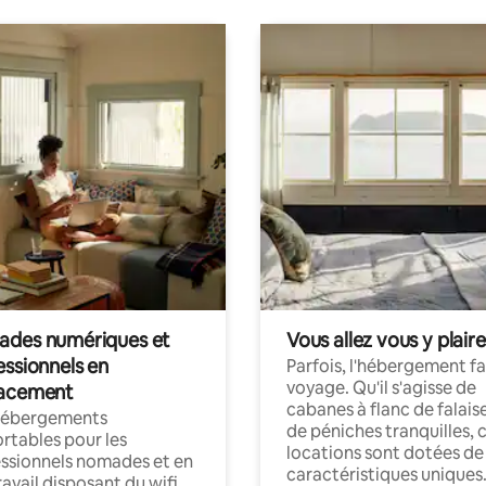
des numériques et
Vous allez vous y plaire
essionnels en
Parfois, l'hébergement fai
voyage. Qu'il s'agisse de
acement
cabanes à flanc de falais
hébergements
de péniches tranquilles, 
rtables pour les
locations sont dotées de
ssionnels nomades et en
caractéristiques uniques
ravail disposant du wifi