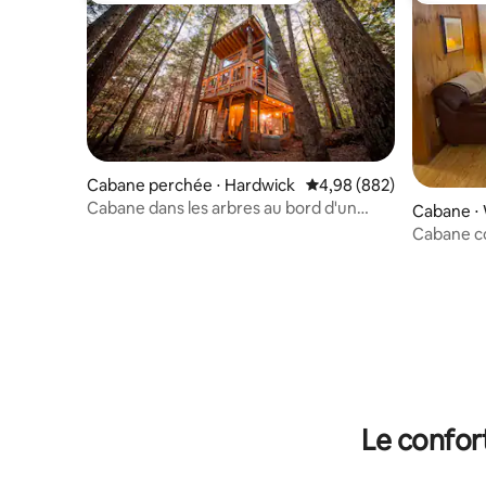
Cabane perchée ⋅ Hardwick
Évaluation moyenne sur 
4,98 (882)
Cabane dans les arbres au bord d'un
Cabane ⋅
ruisseau dans les bois avec sauna
Cabane co
cheminée
Le confor