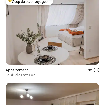
Coup de cœur voyageurs
Coups de cœur voyageurs les plus appréciés
Appartement
Évaluation
5 (12)
Le studio East 1.02