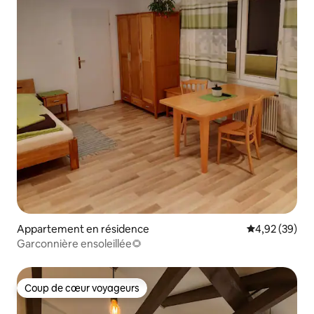
Appartement en résidence
Évaluation mo
4,92 (39)
Garconnière ensoleillée🌻
Coup de cœur voyageurs
Coup de cœur voyageurs