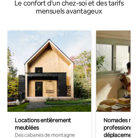
Le confort d'un chez-soi et des tarifs
l'autoroute A5
mensuels avantageux
Locations entièrement
Nomades num
meublées
professionnel
déplacement
Des cabanes de montagne