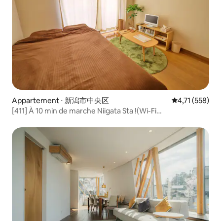
Appartement ⋅ 新潟市中央区
Évaluation moy
4,71 (558)
[411] À 10 min de marche Niigata Sta !(Wi-Fi
gratuit)Cozy1room