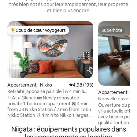
très bien notés pour leur emplacement, leur propreté
et bien plus encore.
Coup de cœur voyageurs
Superhôte
Coups de cœur voyageurs les plus appréciés
Superhôte
Appartement ⋅ Nikko
Évaluation moyenne sur la base 
4,98 (193)
Retraite japonaise paisible | À 4 min à
Appartement ⋅ M
pied de JR Nikk...
✨ At a Glance 🏡 Newly renovated
ma
Nouvelle ouvertur
private 1-bedroom apartment 🚉 4 min
immeuble situé dan
Ouverture du pri
from JR Nikko Station / 7 min from Tobu
Minami Uonuma ! V
villa actuelle offr
Nikko Station 🛒 4 min to Nikko’s largest
luxueuse avec un 
avez besoin pour p
supermarket 👥 Up to 5 guests; best for
qualité tout en a
2–3, comfortable for 4 🛏 2 beds + 1 sofa
Niigata : équipements populaires dans
calme.Il se trouve
bed 🚗 Free parking for 1 car 🎮 Nintendo
ou à 10 minutes à 