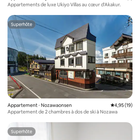
Appartements de luxe Ukiyo Villas au cœur d'Akakur.
Superhôte
Superhôte
Appartement ⋅ Nozawaonsen
Évaluation mo
4,95 (19)
Appartement de 2 chambres à dos de ski à Nozawa
Superhôte
Superhôte