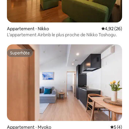
Appartement ⋅ Nikko
Évaluation mo
4,92 (26)
L'appartement Airbnb le plus proche de Nikko Toshogu.
Superhôte
Superhôte
Appartement ⋅ Myoko
Évaluatio
5 (4)