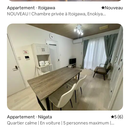
Appartement ⋅ Itoigawa
Nouvel hébe
Nouveau
NOUVEAU ! Chambre privée à Itoigawa, Enokiya
Minamioshiage, 1er étage
Appartement ⋅ Niigata
Évaluatio
5 (6)
Quartier calme | En voiture | 5 personnes maximum |
2 chambres | Parking et Wi-Fi gratuits