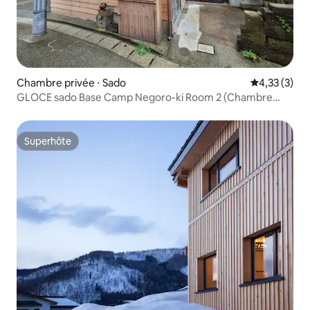
Chambre privée ⋅ Sado
Évaluation m
4,33 (3)
GLOCE sado Base Camp Negoro-ki Room 2 (Chambre
pour 2 personnes)
Superhôte
Superhôte