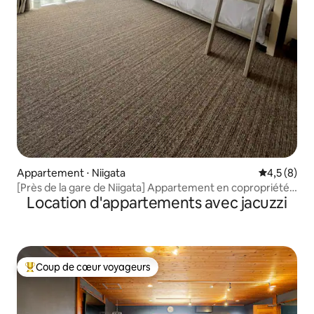
Appartement ⋅ Niigata
Évaluation 
4,5 (8)
[Près de la gare de Niigata] Appartement en copropriété
Location d'appartements avec jacuzzi
dans l’arrondissement de Chūō, ville de Niigata
Coup de cœur voyageurs
Coups de cœur voyageurs les plus appréciés