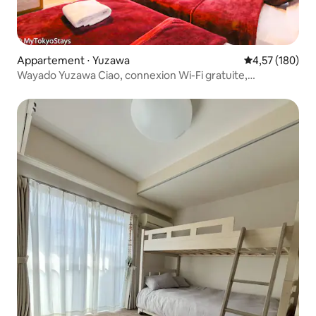
Appartement ⋅ Yuzawa
Évaluation moy
4,57 (180)
Wayado Yuzawa Ciao, connexion Wi-Fi gratuite,
appartement familial 2-.