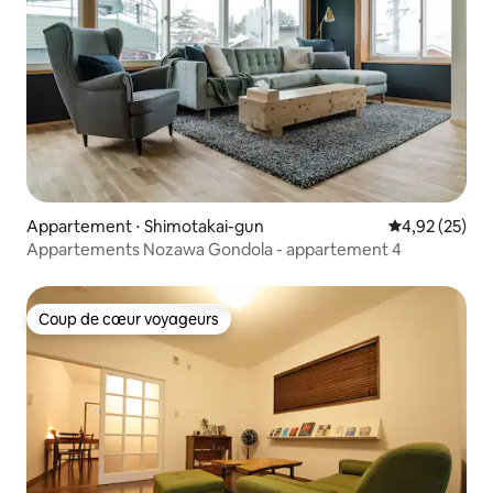
Appartement ⋅ Shimotakai-gun
Évaluation mo
4,92 (25)
Appartements Nozawa Gondola - appartement 4
Coup de cœur voyageurs
Coup de cœur voyageurs