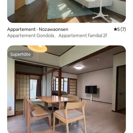
Appartement ⋅ Nozawaonsen
Évaluatio
5 (7)
Appartement Gondola、Appartement familial 2f
Superhôte
Superhôte