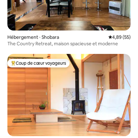
Hébergement ⋅ Shobara
Évaluation mo
4,89 (55)
The Country Retreat, maison spacieuse et moderne
Coup de cœur voyageurs
Coups de cœur voyageurs les plus appréciés