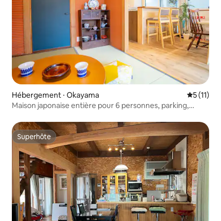
Hébergement ⋅ Okayama
Évaluatio
5 (11)
Maison japonaise entière pour 6 personnes, parking,
commerces, Okayama
Superhôte
Superhôte