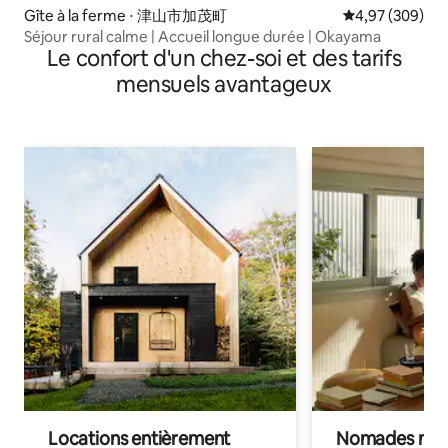
Gîte à la ferme ⋅ 津山市加茂町
Évaluation moy
4,97 (309)
Séjour rural calme | Accueil longue durée | Okayama
Le confort d'un chez-soi et des tarifs
mensuels avantageux
Locations entièrement
Nomades num