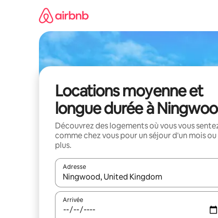
Aller
directement
au
contenu
Locations moyenne et
longue durée à Ningwo
Découvrez des logements où vous vous sente
comme chez vous pour un séjour d'un mois ou
plus.
Adresse
Lorsque les résultats s'affichent, utilisez les flèc
Arrivée