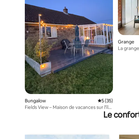
Grange
La grange
Bungalow
Évaluation moyenne
5 (35)
Fields View – Maison de vacances sur l'île
Le confor
de Wight