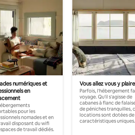
des numériques et
Vous allez vous y plaire
essionnels en
Parfois, l'hébergement fai
voyage. Qu'il s'agisse de
acement
cabanes à flanc de falais
hébergements
de péniches tranquilles, 
rtables pour les
locations sont dotées de
ssionnels nomades et en
caractéristiques uniques
ravail disposant du wifi
espaces de travail dédiés.