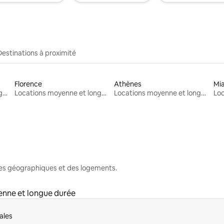
Destinations à proximité
Florence
Athènes
Mi
Locations moyenne et longue durée
Locations moyenne et longue durée
Locations moyenne et longue durée
nes géographiques et des logements.
nne et longue durée
ales