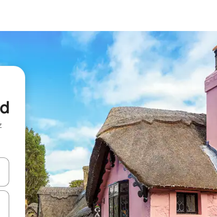
od
z
hes vers le haut et vers le bas pour les parcourir ou en appuyant et en fai