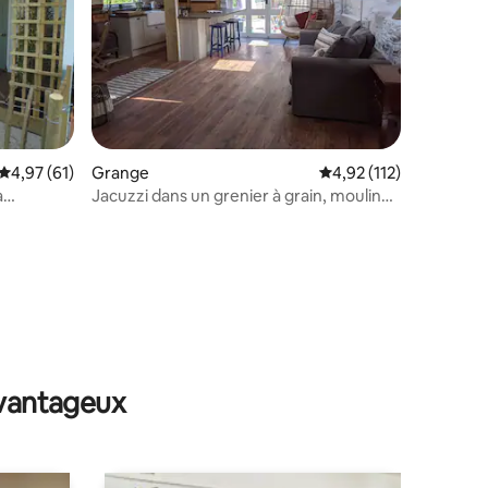
taires : 4,88 sur 5
Évaluation moyenne sur la base de 61 commentaires : 4,97 sur 5
4,97 (61)
Grange
Évaluation moyenne sur
4,92 (112)
a
Jacuzzi dans un grenier à grain, moulin
de Lower Calbourne, île de Wight
avantageux