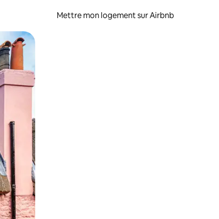
Mettre mon logement sur Airbnb
sant glisser.