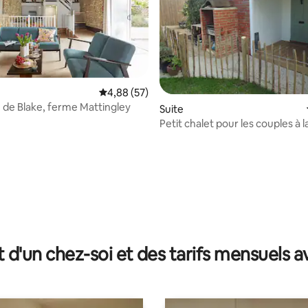
Évaluation moyenne sur la base de 57 commen
4,88 (57)
 de Blake, ferme Mattingley
Suite
Petit chalet pour les couples à l
campagne
 sur la base de 35 commentaires : 5 sur 5
t d'un chez-soi et des tarifs mensuels 