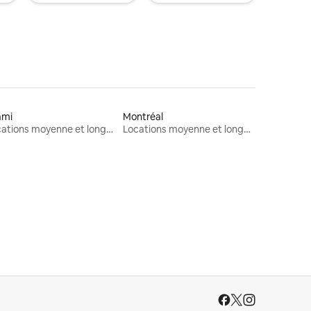
ami
Montréal
Locations moyenne et longue durée
Locations moyenne et longue durée