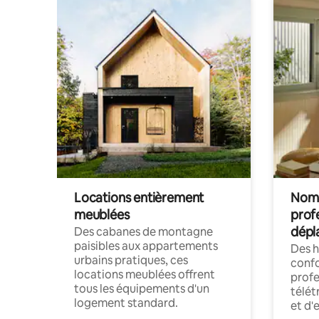
Locations entièrement
Noma
meublées
prof
dépl
Des cabanes de montagne
paisibles aux appartements
Des 
urbains pratiques, ces
confo
locations meublées offrent
profe
tous les équipements d'un
télét
logement standard.
et d'