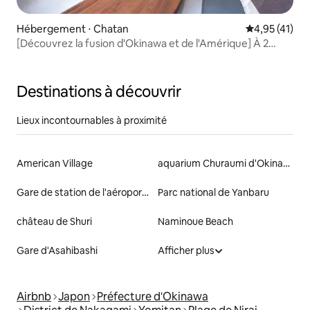
Hébergement ⋅ Chatan
Évaluation mo
4,95 (41)
[Découvrez la fusion d'Okinawa et de l'Amérique] À 2
minutes à pied de la plage de Miyagi, à 5 minutes en
voiture de l'American Village, à 40 minutes de l'aéroport
Destinations à découvrir
Lieux incontournables à proximité
American Village
aquarium Churaumi d'Okinawa
Gare de station de l'aéroport de Naha
Parc national de Yanbaru
château de Shuri
Naminoue Beach
Gare d'Asahibashi
Afficher plus
Airbnb
Japon
Préfecture d'Okinawa