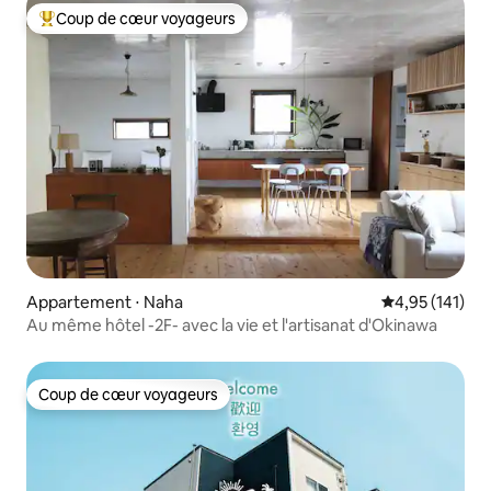
Coup de cœur voyageurs
Coups de cœur voyageurs les plus appréciés
Appartement ⋅ Naha
Évaluation moy
4,95 (141)
Au même hôtel -2F- avec la vie et l'artisanat d'Okinawa
Coup de cœur voyageurs
Coup de cœur voyageurs