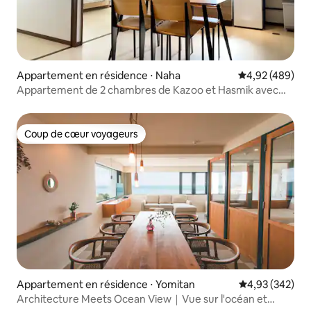
Appartement en résidence ⋅ Naha
Évaluation moy
4,92 (489)
Appartement de 2 chambres de Kazoo et Hasmik avec
parking (taille limitée)
Coup de cœur voyageurs
Coup de cœur voyageurs
Appartement en résidence ⋅ Yomitan
Évaluation moy
4,93 (342)
Architecture Meets Ocean View｜Vue sur l'océan et