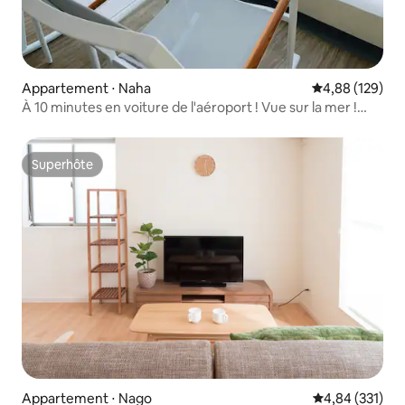
Appartement ⋅ Naha
Évaluation moy
4,88 (129)
À 10 minutes en voiture de l'aéroport ! Vue sur la mer !
Idéalement situé à 10 minutes en voiture de Kokusai-dori !
Jusqu'à 5 personnes peuvent y séjourner !
Superhôte
Superhôte
Appartement ⋅ Nago
Évaluation moy
4,84 (331)