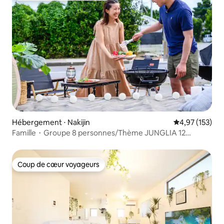
Hébergement ⋅ Nakijin
Évaluation moy
4,97 (153)
Famille・Groupe 8 personnes/Thème JUNGLIA 12
points/Plage・Château de Nakijin 8 points/Aquarium de la
mer de Meira 18 points
Coup de cœur voyageurs
Coup de cœur voyageurs