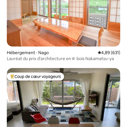
Hébergement ⋅ Nago
Évaluation moy
4,89 (631)
Lauréat du prix d'architecture en☆ bois Nakamatsu-ya
Coup de cœur voyageurs
Coups de cœur voyageurs les plus appréciés