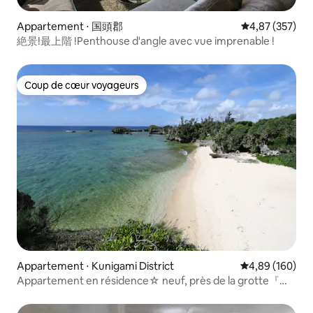
Appartement ⋅ 国頭郡
Évaluation moy
4,87 (357)
絶景!最上階 !Penthouse d'angle avec vue imprenable !
Coup de cœur voyageurs
Coup de cœur voyageurs
Appartement ⋅ Kunigami District
Évaluation moy
4,89 (160)
Appartement en résidence☆ neuf, près de la grotte『
bleue』☆