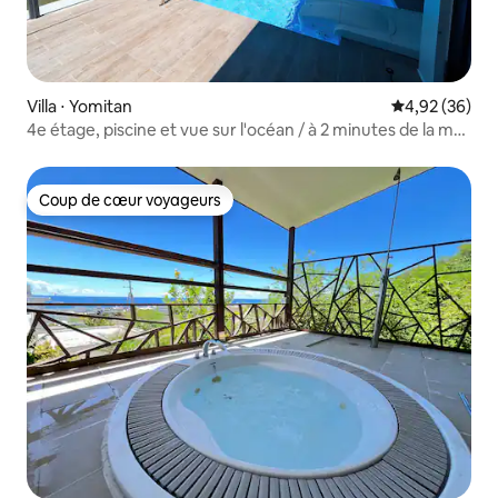
Villa ⋅ Yomitan
Évaluation mo
4,92 (36)
4e étage, piscine et vue sur l'océan / à 2 minutes de la mer
/ jusqu'à 8 personnes [cerisier villa Yomitan]
Coup de cœur voyageurs
Coup de cœur voyageurs