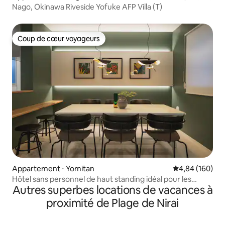
Nago, Okinawa Riveside Yofuke AFP Villa (T)
Coup de cœur voyageurs
Coup de cœur voyageurs
Appartement ⋅ Yomitan
Évaluation moy
4,84 (160)
Hôtel sans personnel de haut standing idéal pour les
Autres superbes locations de vacances à
voyages en famille ou entre amis, les voyages d'affaires et
les séjours de longue durée
proximité de Plage de Nirai