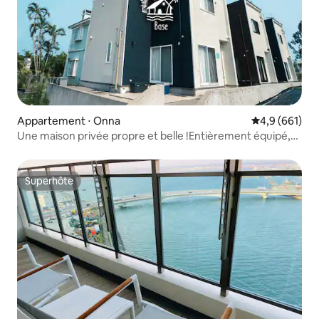
Appartement ⋅ Onna
Évaluation mo
4,9 (661)
Une maison privée propre et belle !Entièrement équipé,
sèche-linge, distributeur d'eau, très populaire auprès des
familles avec enfants, super...
Superhôte
Superhôte