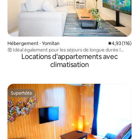
Hébergement ⋅ Yomitan
Évaluation moy
4,93 (116)
⑯ Idéal également pour les séjours de longue durée !
Locations d'appartements avec
Maison individuelle à louer en totalité pour un séjour
détendu | À proximité d'un supermarché | Jusqu'à
climatisation
12 personnes
Superhôte
Superhôte