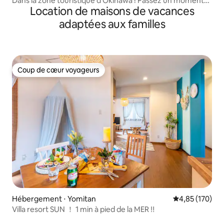
Dans la zone touristique d'Okinawa ! Passez un moment
Location de maisons de vacances
de détente ! * Condominium de style hawaïen * À 7
minutes de l'IC et à 3 minutes à pied de la plage !
adaptées aux familles
Coup de cœur voyageurs
Coup de cœur voyageurs
Hébergement ⋅ Yomitan
Évaluation moy
4,85 (170)
Villa resort SUN ！ 1 min à pied de la MER ‼