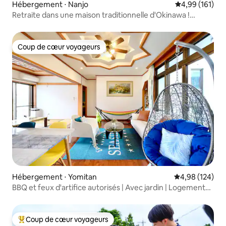
Hébergement ⋅ Nanjo
Évaluation moy
4,99 (161)
Retraite dans une maison traditionnelle d'Okinawa !
[Umino24]
Coup de cœur voyageurs
Coup de cœur voyageurs
Hébergement ⋅ Yomitan
Évaluation moy
4,98 (124)
BBQ et feux d'artifice autorisés | Avec jardin | Logement
spacieux populaire auprès des familles avec enfants,
pouvant accueillir jusqu'à 10 personnes !
Coup de cœur voyageurs
Coups de cœur voyageurs les plus appréciés