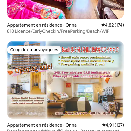
Appartement en résidence ⋅ Onna
Évaluation moy
4,82 (174)
810 Licence/EarlyCheckIn/FreeParking/Beach/WIFI
Coup de cœur voyageurs
Coup de cœur voyageurs
Appartement en résidence ⋅ Onna
Évaluation moy
4,91 (127)