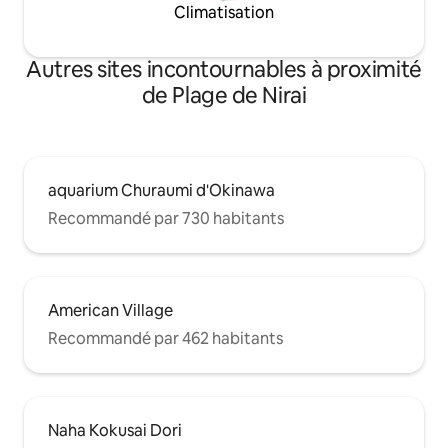
Veuillez faire attention car la balustrade
Climatisation
écoutez attentivem
du balcon du deuxième étage est large.
vagues. Il y a une 
Devant la terrasse au rez-de-chaussée
minutes en voiture,
se trouve une falaise. Veuillez le
Autres sites incontournables à proximité
point de départ idé
comprendre lors de la réservation pour
nautiques.
de Plage de Nirai
les enfants de 12 ans ou moins.
aquarium Churaumi d'Okinawa
Recommandé par 730 habitants
American Village
Recommandé par 462 habitants
Naha Kokusai Dori