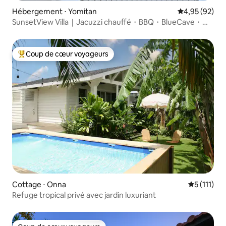
Hébergement ⋅ Yomitan
Évaluation mo
4,95 (92)
SunsetView Villa｜Jacuzzi chauffé・BBQ・BlueCave・
Kadena
Coup de cœur voyageurs
Coups de cœur voyageurs les plus appréciés
Cottage ⋅ Onna
Évaluation
5 (111)
Refuge tropical privé avec jardin luxuriant