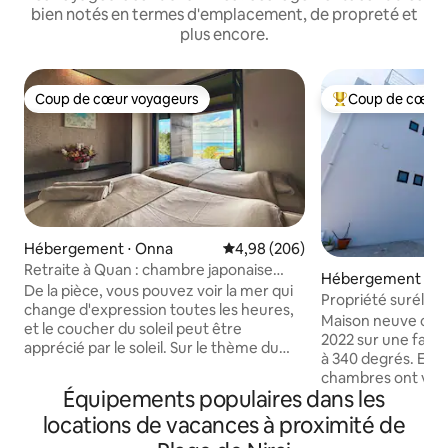
bien notés en termes d'emplacement, de propreté et
plus encore.
Coup de cœur voyageurs
Coup de cœur 
Coup de cœur voyageurs
Coups de cœur vo
Hébergement ⋅ Onna
Évaluation moyenne sur la base 
4,98 (206)
Retraite à Quan : chambre japonaise
Hébergement ⋅ U
avec vue sur l'océan et sauna privé
De la pièce, vous pouvez voir la mer qui
Propriété surélev
change d'expression toutes les heures,
degrés sur l'océan
Maison neuve con
et le coucher du soleil peut être
terrasse barbecu
2022 sur une falai
apprécié par le soleil. Sur le thème du
à 340 degrés. Envi
« bonheur libéré de l’économie ou des
chambres ont vue 
biens matériels », Quan souhaite offrir
Équipements populaires dans les
utilisable par le c
aux voyageurs, tout au long de leur
au 2ème étage et 
locations de vacances à proximité de
séjour, une variété d’expériences
sur le toit au 3è
favorisant la détente et la paix