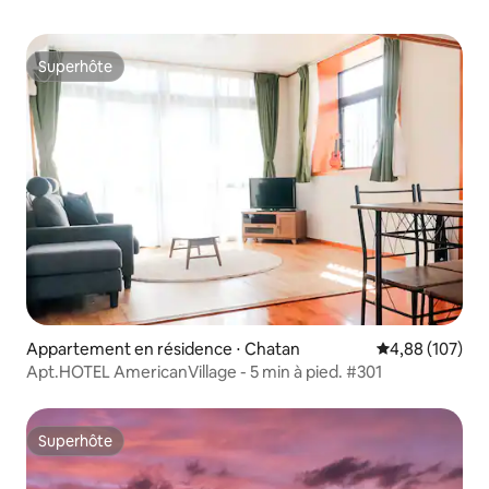
Superhôte
Superhôte
Appartement en résidence ⋅ Chatan
Évaluation moy
4,88 (107)
Apt.HOTEL AmericanVillage - 5 min à pied. #301
Superhôte
Superhôte