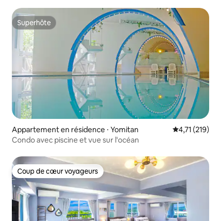
lumière naturelle pour créer...
Superhôte
Superhôte
Appartement en résidence ⋅ Yomitan
Évaluation moy
4,71 (219)
Condo avec piscine et vue sur l'océan
Coup de cœur voyageurs
Coup de cœur voyageurs