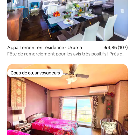
Appartement en résidence ⋅ Uruma
Évaluation moy
4,86 (107)
Fête de remerciement pour les avis très positifs ! Près de
l'entrée/sortie de l'échangeur autoroutier ! Emplacement
idéal pour se rendre facilement à Onna, Chatan et Nago !
Coup de cœur voyageurs
Coup de cœur voyageurs