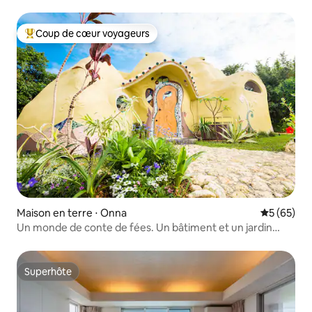
Coup de cœur voyageurs
Coups de cœur voyageurs les plus appréciés
Maison en terre ⋅ Onna
Évaluation
5 (65)
Un monde de conte de fées. Un bâtiment et un jardin
hors du commun. Une expérience d'hébergement rare et
spéciale. La maison de Chion.
Superhôte
Superhôte