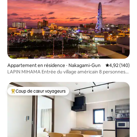
Appartement en résidence ⋅ Nakagami-Gun
Évaluation moy
4,92 (140)
LAPIN MIHAMA Entrée du village américain 8 personnes
Hôtel de construction peu profonde A2
Coup de cœur voyageurs
Coups de cœur voyageurs les plus appréciés