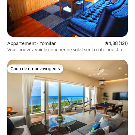
Appartement ⋅ Yomitan
Évaluation moy
4,88 (121)
Vous pouvez voir le coucher de soleil sur la côte ouest très
populaire !Capacité d'accueil jusqu'à 4
personnes !Chambre individuelle calme et☆ tranquille♪
Coup de cœur voyageurs
Coup de cœur voyageurs