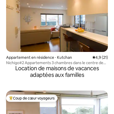
Appartement en résidence ⋅ Kutchan
Évaluation m
4,9 (21)
Nichigo#2 Appartements 3 chambres dans le centre de
Location de maisons de vacances
Hirafu
adaptées aux familles
Coup de cœur voyageurs
Coups de cœur voyageurs les plus appréciés