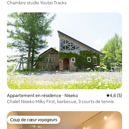
Chambre studio Youtei Tracks
Appartement en résidence ⋅ Niseko
Évaluation 
4,6 (5)
Chalet Niseko Milky First, barbecue, 3 courts de tennis
Coup de cœur voyageurs
Coup de cœur voyageurs