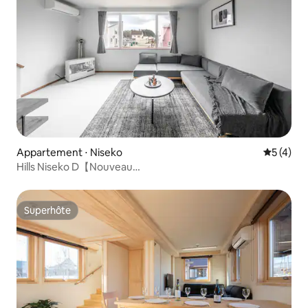
Appartement ⋅ Niseko
Évaluatio
5 (4)
Hills Niseko D【Nouveau
bâtiment/NisekoPowder/97 m²】
Superhôte
Superhôte