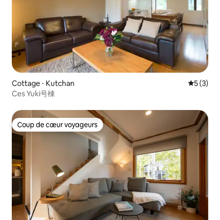
Cottage ⋅ Kutchan
Évaluatio
5 (3)
Ces Yuki号棟
Coup de cœur voyageurs
Coup de cœur voyageurs