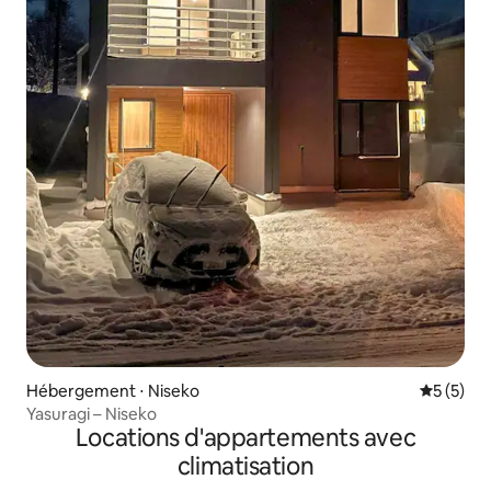
Hébergement ⋅ Niseko
Évaluatio
5 (5)
Yasuragi – Niseko
Locations d'appartements avec
climatisation