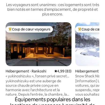
Les voyageurs sont unanimes : ces logements sont très
bien notés en termes d'emplacement, de propreté et
plus encore.
Coup de cœur voyageurs
Coup de cœur 
Coups de cœur voyageurs les plus appréciés
Coups de cœur vo
Hébergement ⋅ Rankoshi
Évaluation moyenne sur la base
4,99 (83)
Hébergement ⋅ Ni
« yukinoshizuku », l'onsen privé secret
Snow Shack Nisek
de Niseko
yukinoshizuku est une auberge de
[Information] Le s
source chaude privée conçue en
voitures, qui ava
harmonie avec l'architecture et la
suspendu, reprendr
nature. Depuis l'entrée, la chambre, la
vous souhaitez uti
Équipements populaires dans les
source chaude et le sauna payant. La
veuillez nous en i
terrasse est réservée à l'usage exclusif
Nous vous enverr