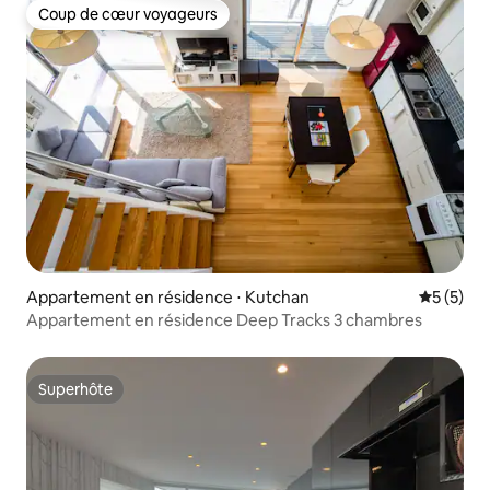
Coup de cœur voyageurs
Coup de cœur voyageurs
Appartement en résidence ⋅ Kutchan
Évaluatio
5 (5)
Appartement en résidence Deep Tracks 3 chambres
Superhôte
Superhôte