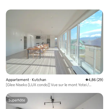
Appartement ⋅ Kutchan
Évaluation mo
4,86 (29)
[Glee Niseko [LUX condo]] Vue sur le mont Yotei /
Nouveau bâtiment / Parking complet
Superhôte
Superhôte