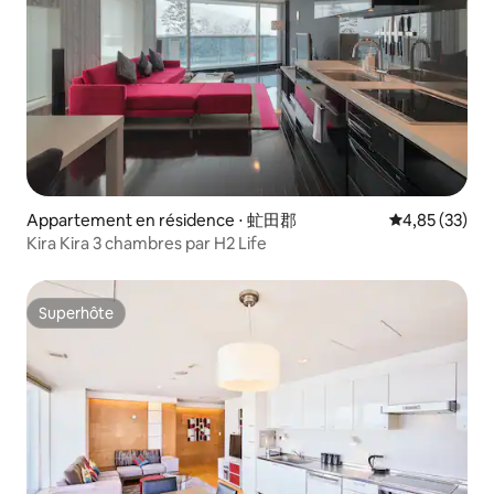
Appartement en résidence ⋅ 虻田郡
Évaluation mo
4,85 (33)
Kira Kira 3 chambres par H2 Life
Superhôte
Superhôte