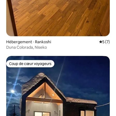
Hébergement ⋅ Rankoshi
Évaluatio
5 (7)
Duna Colorada, Niseko
Coup de cœur voyageurs
Coup de cœur voyageurs