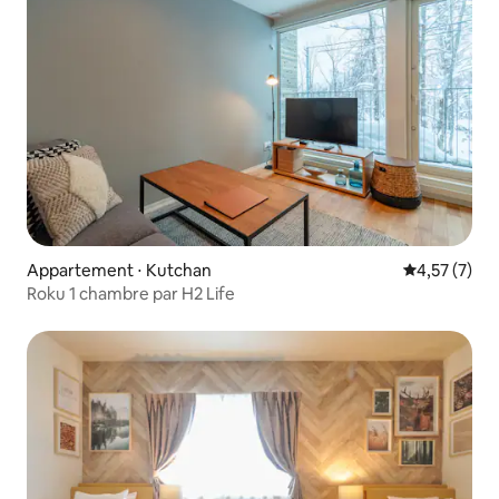
Appartement ⋅ Kutchan
Évaluation m
4,57 (7)
Roku 1 chambre par H2 Life