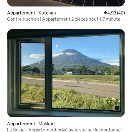
Appartement ⋅ Kutchan
Évaluation mo
4,93 (40)
Centre Kuchian | Appartement 2 pièces neuf à 7 minutes
à pied de la gare | Niseko Town Retreat, appartement 2
pièces neuf.
Appartement ⋅ Makkari
La Neige - Appartement privé avec vue sur la montagne