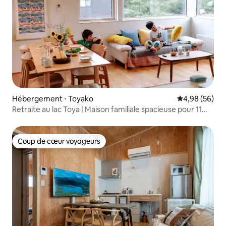
Hébergement ⋅ Toyako
Évaluation mo
4,98 (56)
Retraite au lac Toya | Maison familiale spacieuse pour 11
voyageurs
Coup de cœur voyageurs
Coup de cœur voyageurs