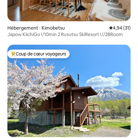
Hébergement ⋅ Kimobetsu
Évaluation mo
4,94 (31)
Japow KiichiGo !/10min 2 Rusutsu SkiResort !//2BRoom
Coup de cœur voyageurs
Coups de cœur voyageurs les plus appréciés