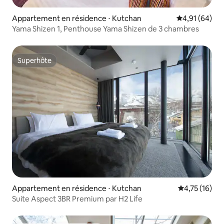
Appartement en résidence ⋅ Kutchan
Évaluation mo
4,91 (64)
Yama Shizen 1, Penthouse Yama Shizen de 3 chambres
Superhôte
Superhôte
Appartement en résidence ⋅ Kutchan
Évaluation mo
4,75 (16)
Suite Aspect 3BR Premium par H2 Life