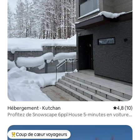
Hébergement ⋅ Kutchan
Évaluation m
4,8 (10)
Profitez de Snowscape 6ppl House 5-minutes en voiture
Niseko
Coup de cœur voyageurs
Coups de cœur voyageurs les plus appréciés