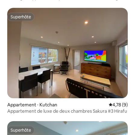
Superhôte
Superhôte
Appartement ⋅ Kutchan
Évaluation m
4,78 (9)
Appartement de luxe de deux chambres Sakura #3 Hirafu
Superhôte
Superhôte