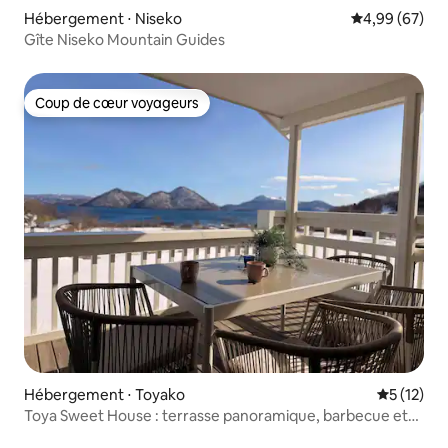
Hébergement ⋅ Niseko
Évaluation mo
4,99 (67)
Gîte Niseko Mountain Guides
Coup de cœur voyageurs
Coup de cœur voyageurs
Hébergement ⋅ Toyako
Évaluation
5 (12)
Toya Sweet House : terrasse panoramique, barbecue et
cinéma