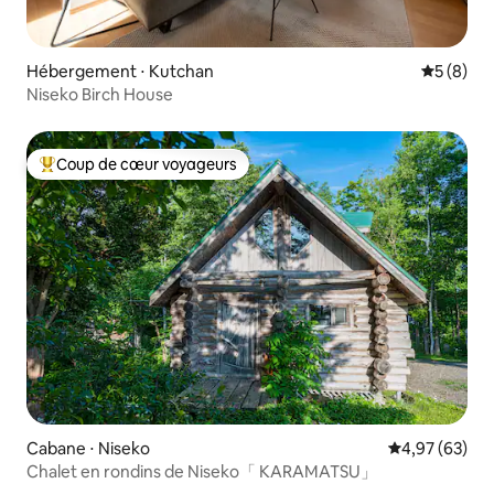
Hébergement ⋅ Kutchan
Évaluatio
5 (8)
Niseko Birch House
Coup de cœur voyageurs
Coups de cœur voyageurs les plus appréciés
Cabane ⋅ Niseko
Évaluation mo
4,97 (63)
Chalet en rondins de Niseko「 KARAMATSU」