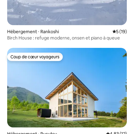
Hébergement ⋅ Rankoshi
Évaluation
5 (19)
Birch House : refuge moderne, onsen et piano à queue
Coup de cœur voyageurs
Coup de cœur voyageurs
Hébergement ⋅ Rusutsu
Évaluation mo
4,83 (12)