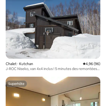
Chalet ⋅ Kutchan
Évaluation mo
4,96 (96)
J-ROC Niseko, van 4x4 inclus ! 5 minutes des remontées
mécaniques
Superhôte
Superhôte