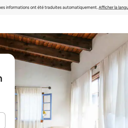
nes informations ont été traduites automatiquement. 
Afficher la lang
n
hes vers le haut et vers le bas pour les parcourir ou en appuyant et en fai