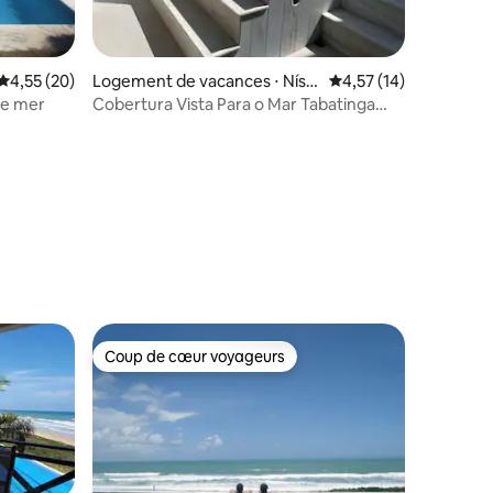
taires : 4,83 sur 5
Évaluation moyenne sur la base de 20 commentaires : 4,55 sur 5
4,55 (20)
Logement de vacances ⋅ Nísia
Évaluation moyenne su
4,57 (14)
Floresta
de mer
Cobertura Vista Para o Mar Tabatinga
Beach Resort
Coup de cœur voyageurs
Coup de cœur voyageurs