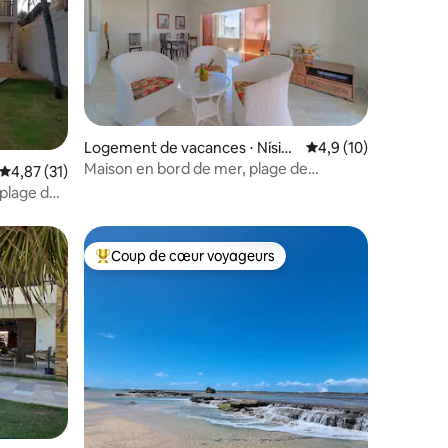
Logement de vacances ⋅ Nísia
Évaluation moyenne s
4,9 (10)
Floresta
Maison en bord de mer, plage de
taires : 4,83 sur 5
Évaluation moyenne sur la base de 31 commentaires : 4,87 sur 5
4,87 (31)
Tabatinga RN.
 plage de
Coup de cœur voyageurs
Coups de cœur voyageurs les plus appréciés