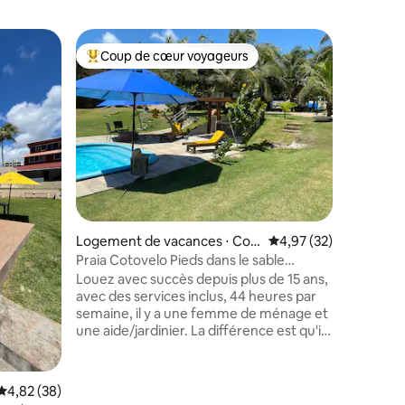
Apparteme
Coup de cœur voyageurs
Coup
Coups de cœur voyageurs les plus appréciés
Coups d
Super ap
de Natal
Superbe 
(Rio Gran
minutes e
noix de 
magnifiq
étage, 2 
privée) av
salon et 
complète
ntaires : 4,87 sur 5
Logement de vacances ⋅ Cot
Évaluation moyenne su
4,97 (32)
entièrem
ovelo (Distrito Litoral)
d'une gra
Praia Cotovelo Pieds dans le sable
enfants, 
Employés inclus
Louez avec succès depuis plus de 15 ans,
et espace
avec des services inclus, 44 heures par
de la séc
semaine, il y a une femme de ménage et
24.
une aide/jardinier. La différence est qu'il
n'est pas nécessaire de « sortir » dans les
restaurants, bars, etc. La maison est déjà
un lieu de loisirs. Il occupe 6 lots d'une
Évaluation moyenne sur la base de 38 commentaires : 4,82 sur 5
4,82 (38)
copropriété de 8 lots, avec seulement