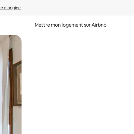
ue d'origine
Mettre mon logement sur Airbnb
sant glisser.