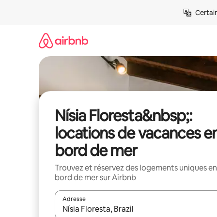
Aller
Certai
directement
au
contenu
Nísia Floresta&nbsp;:
locations de vacances e
bord de mer
Trouvez et réservez des logements uniques en
bord de mer sur Airbnb
Adresse
Lorsque les résultats s'affichent, utilisez les flèc