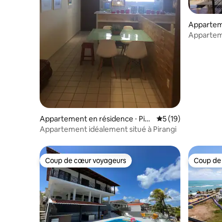
Appartem
Appartem
Carthagè
Appartement en résidence ⋅ Pira
Évaluation moyenne
5 (19)
ngi do Norte (Distrito Litoral)
Appartement idéalement situé à Pirangi
Coup de cœur voyageurs
Coup de
Coup de cœur voyageurs
Coup de