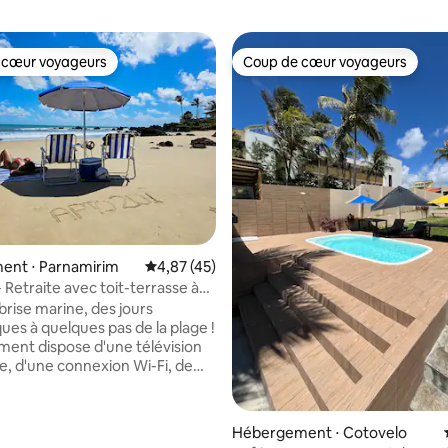
 cœur voyageurs
Coup de cœur voyageurs
 cœur voyageurs
Coup de cœur voyageurs
 la base de 103 commentaires : 4,87 sur 5
ent ⋅ Parnamirim
Évaluation moyenne sur la base de 45 comme
4,87 (45)
 Retraite avec toit-terrasse à
la mer
brise marine, des jours
ues à quelques pas de la plage !
ment dispose d'une télévision
, d'une connexion Wi-Fi, de
s avec climatisation, d'une
ain, d'un balcon, d'un hamac,
sine complète, d'un garage
Hébergement ⋅ Cotovelo
d'un magasin de proximité, d'un