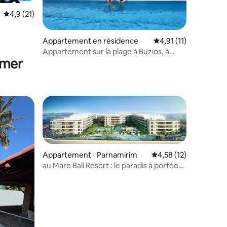
Évaluation moyenne sur la base de 21 commentaires : 4,9 sur 5
4,9 (21)
mmentaires : 5 sur 5
Appartement en résidence
Évaluation moyenne s
4,91 (11)
Appartement sur la plage à Buzios, à
 mer
proximité de Natal
Appartement ⋅ Parnamirim
Évaluation moyenne su
4,58 (12)
au Mare Bali Resort : le paradis à portée
de main !
mmentaires : 5 sur 5