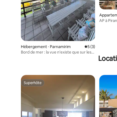
Appartem
AP à Piran
Hébergement ⋅ Parnamirim
Évaluation moyenn
5 (3)
Bord de mer : la vue n'existe que sur les
Locat
cartes postales
Superhôte
Superhôte