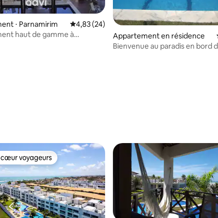
ent ⋅ Parnamirim
Évaluation moyenne sur la base de 24 commen
4,83 (24)
ent haut de gamme à
Appartement en résidence
ne par Qavi
Bienvenue au paradis en bord 
 sur la base de 19 commentaires : 5 sur 5
 cœur voyageurs
 cœur voyageurs