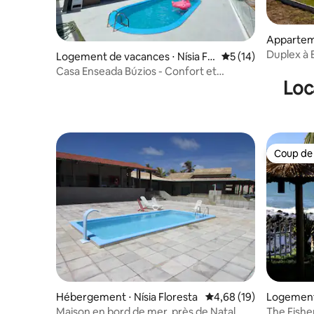
Apparteme
Duplex à 
Logement de vacances ⋅ Nísia Flo
Évaluation moyenne
5 (14)
cascade
resta
Casa Enseada Búzios - Confort et
Loc
tranquillité
Coup de
Coup de
Hébergement ⋅ Nísia Floresta
Évaluation moyenne su
4,68 (19)
Logement 
resta
Maison en bord de mer, près de Natal.
The Fishe