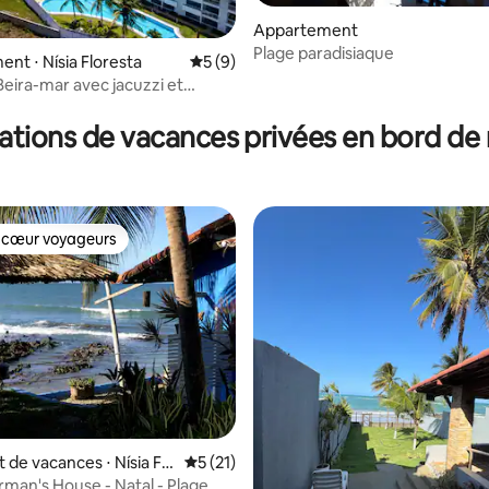
Appartement
Plage paradisiaque
nt ⋅ Nísia Floresta
Évaluation moyenne sur la base de 9 co
5 (9)
Beira-mar avec jacuzzi et
 sur la base de 14 commentaires : 5 sur 5
ations de vacances privées en bord de
 cœur voyageurs
 cœur voyageurs
r la base de 19 commentaires : 4,68 sur 5
de vacances ⋅ Nísia Flo
Évaluation moyenne sur la base de 21 co
5 (21)
rman's House - Natal - Plage