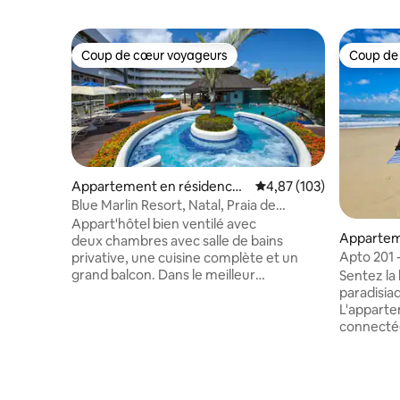
Coup de cœur voyageurs
Coup de
Coup de cœur voyageurs
Coup de
Appartement en résidence ⋅
Évaluation moyenne sur
4,87 (103)
Praia de Cotovelo
Blue Marlin Resort, Natal, Praia de
Cotovelo/RN - Brésil
Appart'hôtel bien ventilé avec
Appartem
deux chambres avec salle de bains
Apto 201 -
privative, une cuisine complète et un
300 m de 
grand balcon. Dans le meilleur
Sentez la 
emplacement et sur la meilleure plage
paradisiaq
du Rio Grande do Norte (plage de
L'apparte
Cotovelo), avec deux bars au choix juste
connectée
en face. Épiceries, marchés fermiers et
2 chambre
boulangeries à proximité. Location de
salle de b
vacances. Elle se trouve à seulement
d'une cui
10 km (15 min) de la plage de Ponta
couvert, 