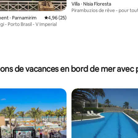
Villa ⋅ Nísia Floresta
Pirambuzios de rêve - pour tout
famille !
ent ⋅ Parnamirim
Évaluation moyenne sur la base de 25 commen
4,96 (25)
gi - Porto Brasil - V Imperial
e sur la base de 3 commentaires : 5 sur 5
ions de vacances en bord de mer avec p