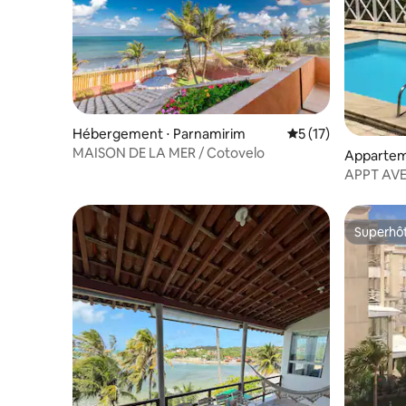
Hébergement ⋅ Parnamirim
Évaluation moyenne
5 (17)
MAISON DE LA MER / Cotovelo
Appartem
Parnamir
APPT AVE
MER de Pi
Superhô
Superhô