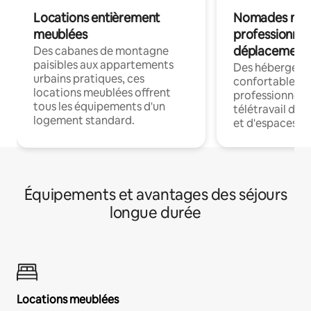
Locations entièrement
Nomades num
meublées
professionnel
déplacement
Des cabanes de montagne
paisibles aux appartements
Des hébergem
urbains pratiques, ces
confortables p
locations meublées offrent
professionnels
tous les équipements d'un
télétravail dis
logement standard.
et d'espaces de
Équipements et avantages des séjours
longue durée
Locations meublées