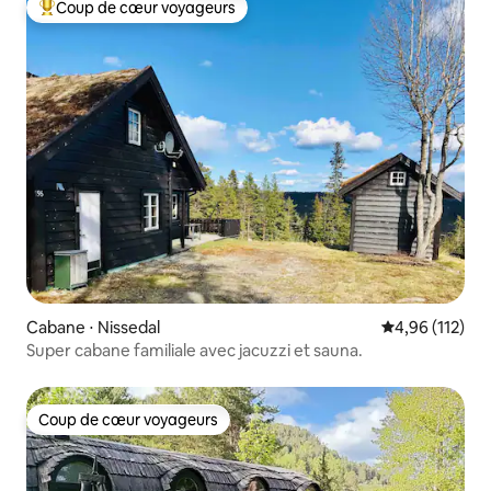
Coup de cœur voyageurs
Coups de cœur voyageurs les plus appréciés
Cabane ⋅ Nissedal
Évaluation moy
4,96 (112)
Super cabane familiale avec jacuzzi et sauna.
Coup de cœur voyageurs
Coup de cœur voyageurs