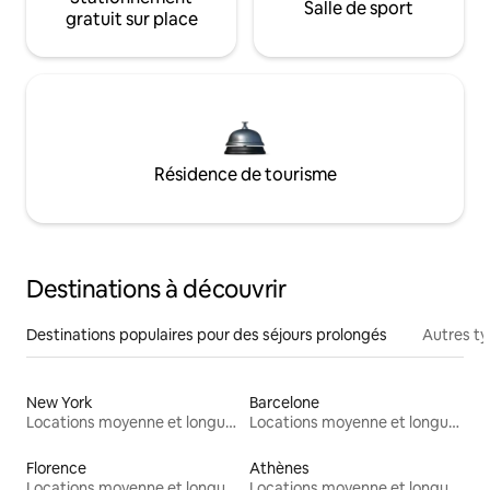
Salle de sport
gratuit sur place
Résidence de tourisme
Destinations à découvrir
Destinations populaires pour des séjours prolongés
Autres t
New York
Barcelone
Locations moyenne et longue durée
Locations moyenne et longue durée
Florence
Athènes
Locations moyenne et longue durée
Locations moyenne et longue durée