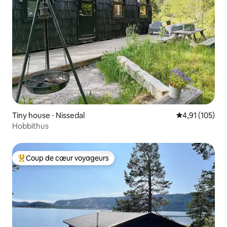
Tiny house ⋅ Nissedal
Évaluation moy
4,91 (105)
Hobbithus
Coup de cœur voyageurs
Coups de cœur voyageurs les plus appréciés