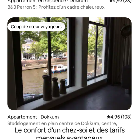
Appartement en résidence ⋅ Dokkum
Évaluation mo
4,93 (28)
B&B Perron 5 : Profitez d’un cadre chaleureux
Coup de cœur voyageurs
Coup de cœur voyageurs
Appartement ⋅ Dokkum
Évaluation moy
4,96 (108)
Stadslogement en plein centre de Dokkum, centre,
Le confort d'un chez-soi et des tarifs
mensuels avantageux