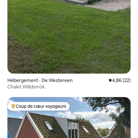
Hébergement ⋅ De Westereen
Évaluation mo
4,86 (22)
Chalet Wâldsmûk.
Coup de cœur voyageurs
Coups de cœur voyageurs les plus appréciés