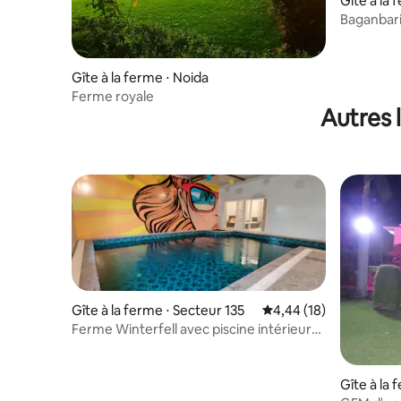
Gîte à la 
Baganbari 
pittoresq
Gîte à la ferme ⋅ Noida
Ferme royale
Autres 
Gîte à la ferme ⋅ Secteur 135
Évaluation moyenne su
4,44 (18)
Ferme Winterfell avec piscine intérieure
privée à Noida
Gîte à la 