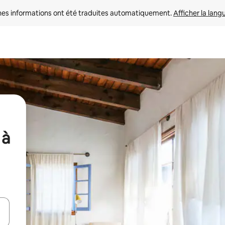
nes informations ont été traduites automatiquement. 
Afficher la lang
 à
hes vers le haut et vers le bas pour les parcourir ou en appuyant et en fai