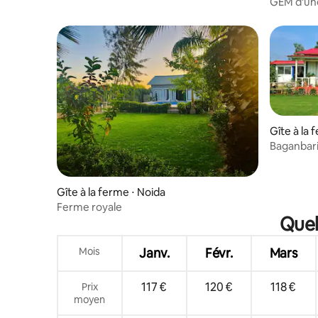
GEM d'une
Gîte à la 
Baganbari 
pittoresq
Gîte à la ferme ⋅ Noida
Ferme royale
Quel
Mois
Janv.
Févr.
Mars
117 €
120 €
118 €
Prix
moyen