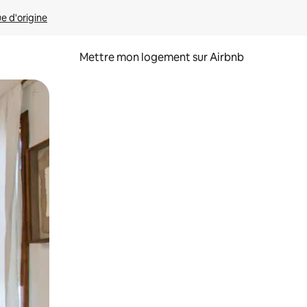
ue d'origine
Mettre mon logement sur Airbnb
sant glisser.