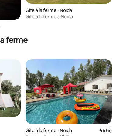
taires : 4,86 sur 5
Gîte à la ferme ⋅ Noida
Gîte à la ferme à Noida
a
la ferme
Gîte à la ferme ⋅ Noida
Évaluation moyenn
5 (6)