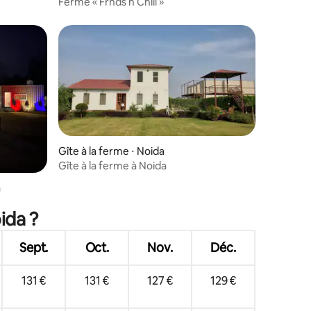
Ferme « Frnds n Chill »
taires : 4,86 sur 5
Gîte à la ferme ⋅ Noida
Gîte à la ferme à Noida
a
ida ?
Sept.
Oct.
Nov.
Déc.
131 €
131 €
127 €
129 €