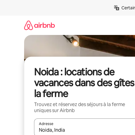
Aller
Certai
directement
au
contenu
Noida : locations de
vacances dans des gîtes
la ferme
Trouvez et réservez des séjours à la ferme
uniques sur Airbnb
Adresse
Lorsque les résultats s'affichent, utilisez les flèc