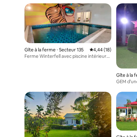
Gîte à la ferme ⋅ Secteur 135
Évaluation moyenne su
4,44 (18)
Ferme Winterfell avec piscine intérieure
privée à Noida
Gîte à la 
GEM d'une