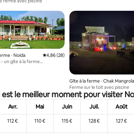
 ferme avec piscine
ferme ⋅ Noida
Évaluation moyenne sur la base de 28 commen
4,86 (28)
- un gîte à la ferme
ue
Gîte à la ferme ⋅ Chak Mangrol
Ferme sur le toit avec piscine
 est le meilleur moment pour visiter No
Avr.
Mai
Juin
Juil.
Août
112 €
110 €
115 €
128 €
127 €