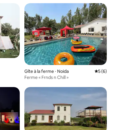
Gîte à la ferme ⋅ Noida
Évaluation moyenn
5 (6)
Ferme « Frnds n Chill »