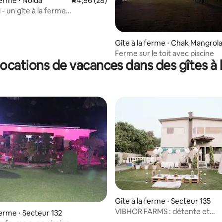
ferme ⋅ Noida
Évaluation moyenne sur la base de 28 commen
4,86 (28)
- un gîte à la ferme
ue
Gîte à la ferme ⋅ Chak Mangrol
Ferme sur le toit avec piscine
locations de vacances dans des gîtes à 
r la base de 18 commentaires : 4,44 sur 5
Gîte à la ferme ⋅ Secteur 135
VIBHOR FARMS : détente et
ferme ⋅ Secteur 132
ressourcement