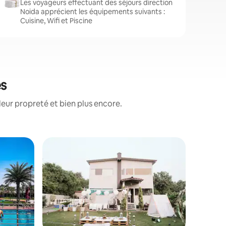
Les voyageurs effectuant des séjours direction
Noida apprécient les équipements suivants :
Cuisine, Wifi et Piscine
és
leur propreté et bien plus encore.
Gîte à la
Ferme Win