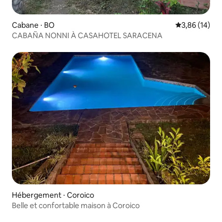
Cabane ⋅ BO
Évaluation mo
3,86 (14)
CABAÑA NONNI À CASAHOTEL SARACENA
Hébergement ⋅ Coroico
Belle et confortable maison à Coroico