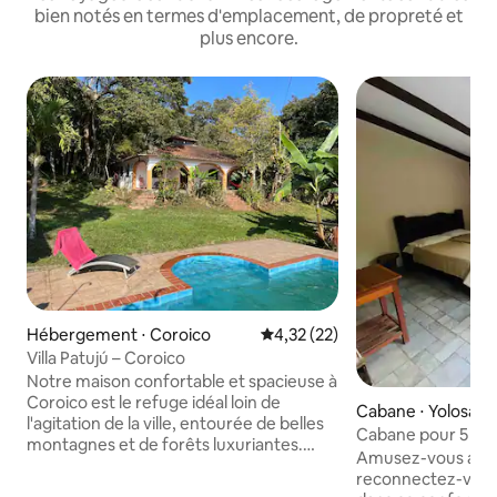
bien notés en termes d'emplacement, de propreté et
plus encore.
Hébergement ⋅ Coroico
Évaluation moyenne sur la base
4,32 (22)
Villa Patujú – Coroico
Notre maison confortable et spacieuse à
Coroico est le refuge idéal loin de
Cabane ⋅ Yolosa
l'agitation de la ville, entourée de belles
Cabane pour 5 pe
montagnes et de forêts luxuriantes.
Amusez-vous avec
Avec trois chambres, notre maison
reconnectez-vous 
accueille confortablement jusqu'à sept