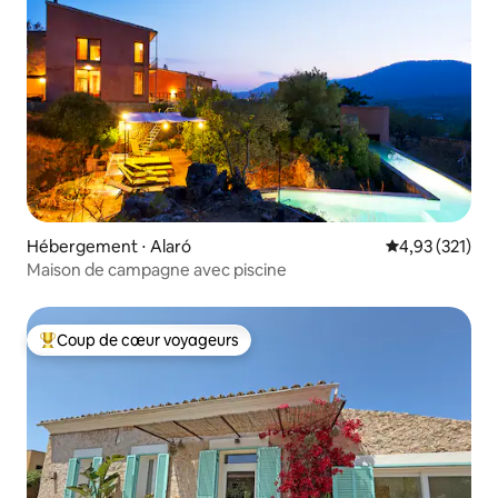
Hébergement ⋅ Alaró
Évaluation moy
4,93 (321)
Maison de campagne avec piscine
Coup de cœur voyageurs
Coups de cœur voyageurs les plus appréciés