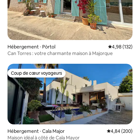
Hébergement ⋅ Pòrtol
Évaluation moy
4,98 (132)
Can Torres : votre charmante maison à Majorque
Coup de cœur voyageurs
Coup de cœur voyageurs
Hébergement ⋅ Cala Major
Évaluation moy
4,84 (200)
Maison idéal à côté de Cala Mayor