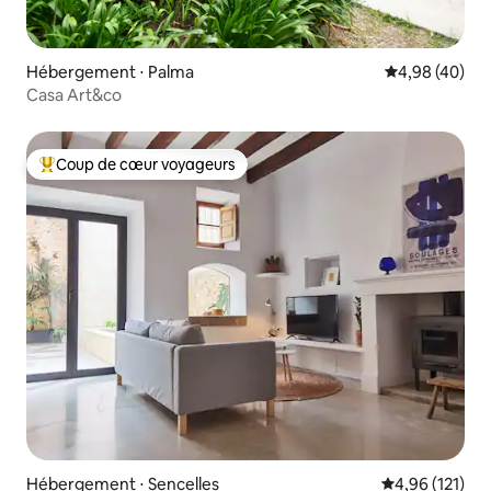
Hébergement ⋅ Palma
Évaluation mo
4,98 (40)
Casa Art&co
Coup de cœur voyageurs
Coups de cœur voyageurs les plus appréciés
Hébergement ⋅ Sencelles
Évaluation moy
4,96 (121)