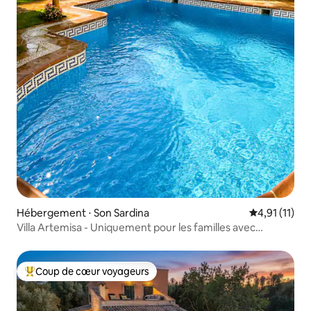
Hébergement ⋅ Son Sardina
Évaluation m
4,91 (11)
Villa Artemisa - Uniquement pour les familles avec
enfants
Coup de cœur voyageurs
Coups de cœur voyageurs les plus appréciés