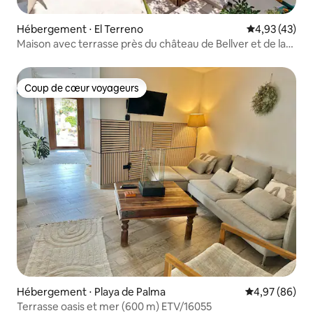
Hébergement ⋅ El Terreno
Évaluation mo
4,93 (43)
Maison avec terrasse près du château de Bellver et de la
forêt.
Coup de cœur voyageurs
Coup de cœur voyageurs
Hébergement ⋅ Playa de Palma
Évaluation mo
4,97 (86)
Terrasse oasis et mer (600 m) ETV/16055