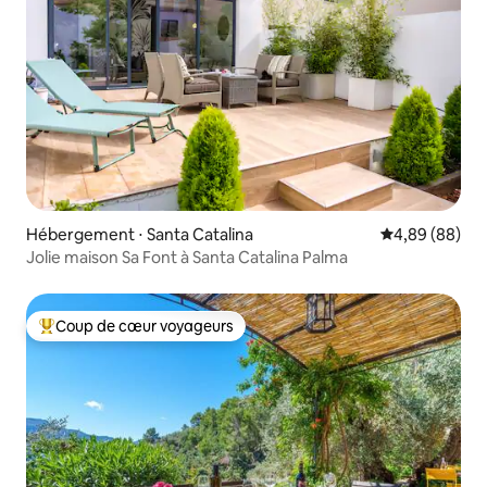
Hébergement ⋅ Santa Catalina
Évaluation mo
4,89 (88)
Jolie maison Sa Font à Santa Catalina Palma
Coup de cœur voyageurs
Coups de cœur voyageurs les plus appréciés