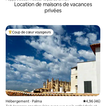
Location de maisons de vacances
privées
Coup de cœur voyageurs
Coups de cœur voyageurs les plus appréciés
Hébergement ⋅ Palma
Évaluation mo
4,96 (46)