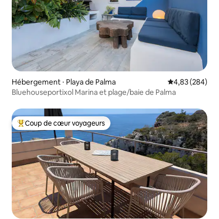
Hébergement ⋅ Playa de Palma
Évaluation moy
4,83 (284)
Bluehouseportixol Marina et plage/baie de Palma
Coup de cœur voyageurs
Coups de cœur voyageurs les plus appréciés