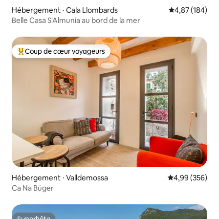
Hébergement ⋅ Cala Llombards
Évaluation moy
4,87 (184)
Belle Casa S'Almunia au bord de la mer
Coup de cœur voyageurs
Coups de cœur voyageurs les plus appréciés
Hébergement ⋅ Valldemossa
Évaluation moy
4,99 (356)
Ca Na Búger
Superhôte