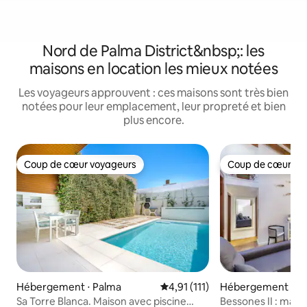
Nord de Palma District&nbsp;: les
maisons en location les mieux notées
Les voyageurs approuvent : ces maisons sont très bien
notées pour leur emplacement, leur propreté et bien
plus encore.
Coup de cœur voyageurs
Coup de cœur vo
Coup de cœur voyageurs
Coup de cœur vo
Hébergement ⋅ Palma
Évaluation moyenne sur la base
4,91 (111)
Hébergement ⋅ P
Sa Torre Blanca. Maison avec piscine
Bessones II : maiso