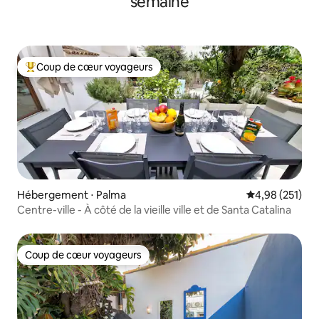
semaine
Coup de cœur voyageurs
Coups de cœur voyageurs les plus appréciés
Hébergement ⋅ Palma
Évaluation moy
4,98 (251)
Centre-ville - À côté de la vieille ville et de Santa Catalina
Coup de cœur voyageurs
Coup de cœur voyageurs