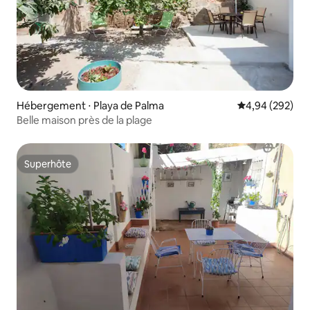
Hébergement ⋅ Playa de Palma
Évaluation moy
4,94 (292)
Belle maison près de la plage
Superhôte
Superhôte