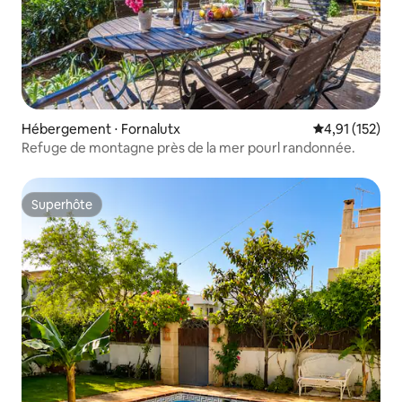
Hébergement ⋅ Fornalutx
Évaluation moy
4,91 (152)
Refuge de montagne près de la mer pourl randonnée.
Superhôte
Superhôte