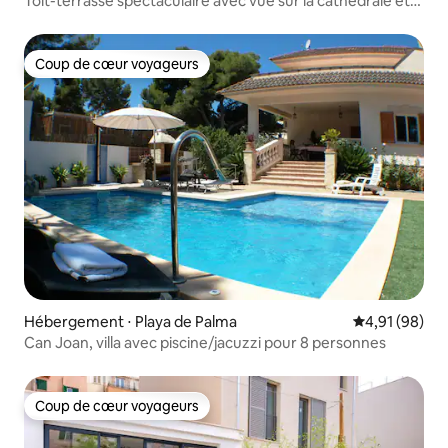
Toit-terrasse spectaculaire avec vue sur la cathédrale et
barbecue
Coup de cœur voyageurs
Coup de cœur voyageurs
Hébergement ⋅ Playa de Palma
Évaluation mo
4,91 (98)
Can Joan, villa avec piscine/jacuzzi pour 8 personnes
Coup de cœur voyageurs
Coup de cœur voyageurs