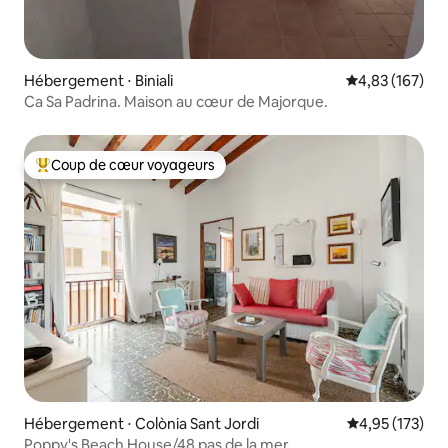
Hébergement ⋅ Biniali
Évaluation moy
4,83 (167)
Ca Sa Padrina. Maison au cœur de Majorque.
Coup de cœur voyageurs
Coups de cœur voyageurs les plus appréciés
Hébergement ⋅ Colònia Sant Jordi
Évaluation moy
4,95 (173)
Poppy's Beach House/48 pas de la mer.