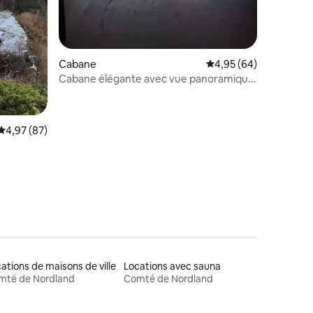
Cabane
Évaluation moyenne su
4,95 (64)
Cabane élégante avec vue panoramique
sur le fjord
Évaluation moyenne sur la base de 87 commentaires : 4,97 sur 5
4,97 (87)
ations de maisons de ville
Locations avec sauna
mté de Nordland
Comté de Nordland