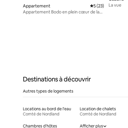
La vue
Appartement
Évaluation moyenne
5 (23)
Appartement Bodo en plein cœur de la
ville
Destinations à découvrir
Autres types de logements
Locations au bord de l'eau
Location de chalets
Comté de Nordland
Comté de Nordland
Chambres d'hôtes
Afficher plus