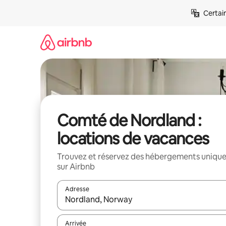
Aller
Certai
directement
au
contenu
Comté de Nordland :
locations de vacances
Trouvez et réservez des hébergements uniqu
sur Airbnb
Adresse
Lorsque les résultats s'affichent, utilisez les flèc
Arrivée