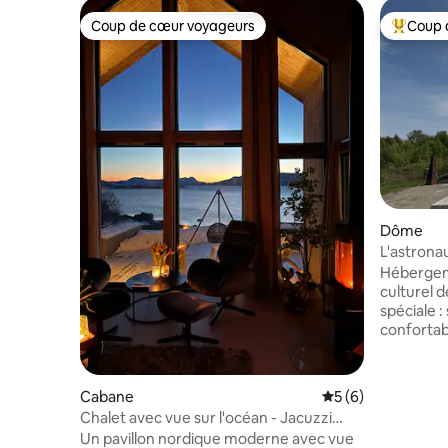
Coup de cœur voyageurs
Coup 
Coup de cœur voyageurs
Coups de
Dôme
L'astrona
Hébergem
culturel 
spéciale 
confortab
paysage c
idéal pour
nature et
Cabane
Évaluation moyenn
5 (6)
paix et la p
Chalet avec vue sur l'océan - Jacuzzi
le domain
extérieur
Un pavillon nordique moderne avec vue
distance 