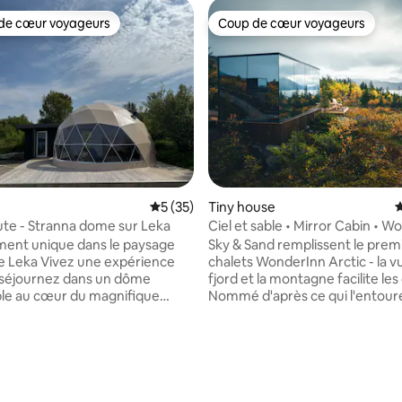
de cœur voyageurs
Coup de cœur voyageurs
 cœur voyageurs les plus appréciés
Coup de cœur voyageurs
Évaluation moyenne sur la base de 35 co
5 (35)
Tiny house
É
ute - Stranna dome sur Leka
Ciel et sable • Mirror Cabin • 
Arctic
ent unique dans le paysage
Sky & Sand remplissent le premi
de Leka Vivez une expérience
chalets WonderInn Arctic - la vu
: séjournez dans un dôme
fjord et la montagne facilite les
le au cœur du magnifique
Nommé d'après ce qui l'entoure :
ulturel de Leka. Un endroit
au-dessus, le rivage pâle du Kv
 les couples, les amoureux de la
contrebas. Le verre miroir reflè
 tous ceux qui recherchent la
deux au fur et à mesure que la
e sur la base de 6 commentaires : 5 sur 5
roximité de la nature. Depuis
change. Cabane miroir pour deux : baies
e, vous avez une courte
vitrées, terrasse privée, jacuzzi
jusqu'aux sentiers de
depuis le lit. Face au ciel le plus 