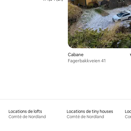
 sur la base de 23 commentaires : 5 sur 5
Cabane
Fagerbakkveien 41
Locations de lofts
Locations de tiny houses
Loc
Comté de Nordland
Comté de Nordland
Co