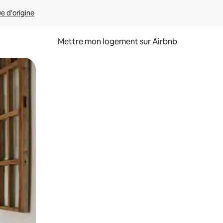
ue d'origine
Mettre mon logement sur Airbnb
sant glisser.