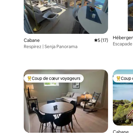
Héberge
Cabane
Évaluation moyenne
5 (17)
Escapade 
Respirez | Senja Panorama
l'océan
Coup de cœur voyageurs
Coup 
Coups de cœur voyageurs les plus appréciés
Coups de
Cabane