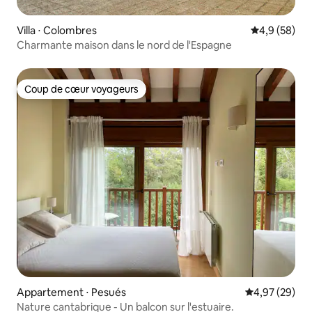
Villa ⋅ Colombres
Évaluation m
4,9 (58)
Charmante maison dans le nord de l'Espagne
Coup de cœur voyageurs
Coup de cœur voyageurs
Appartement ⋅ Pesués
Évaluation mo
4,97 (29)
Nature cantabrique - Un balcon sur l'estuaire.