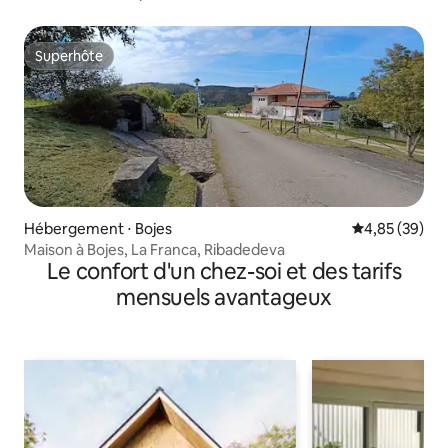
Superhôte
Superhôte
Hébergement ⋅ Bojes
Évaluation mo
4,85 (39)
Maison à Bojes, La Franca, Ribadedeva
Le confort d'un chez-soi et des tarifs
mensuels avantageux