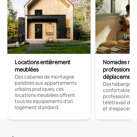
Locations entièrement
Nomades num
meublées
professionnel
déplacement
Des cabanes de montagne
paisibles aux appartements
Des hébergem
urbains pratiques, ces
confortables p
locations meublées offrent
professionnels
tous les équipements d'un
télétravail dis
logement standard.
et d'espaces de