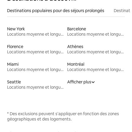
Destinations populaires pour des séjours prolongés
Destinati
New York
Barcelone
Locations moyenne et longue durée
Locations moyenne et longue durée
Florence
Athènes
Locations moyenne et longue durée
Locations moyenne et longue durée
Miami
Montréal
Locations moyenne et longue durée
Locations moyenne et longue durée
Seattle
Afficher plus
Locations moyenne et longue durée
* Des exclusions peuvent s'appliquer en fonction des zones
géographiques et des logements.