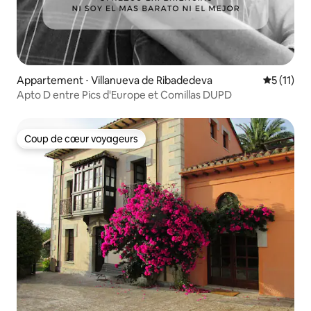
Appartement ⋅ Villanueva de Ribadedeva
Évaluatio
5 (11)
Apto D entre Pics d'Europe et Comillas DUPD
Coup de cœur voyageurs
Coup de cœur voyageurs