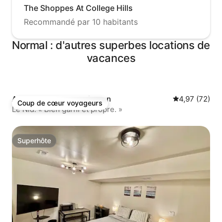
The Shoppes At College Hills
Recommandé par 10 habitants
Normal : d'autres superbes locations de
vacances
Appartement ⋅ Bloomington
Évaluation mo
4,97 (72)
Coup de cœur voyageurs
Coup de cœur voyageurs
Le Nid. « Bien garni et propre. »
Superhôte
Superhôte