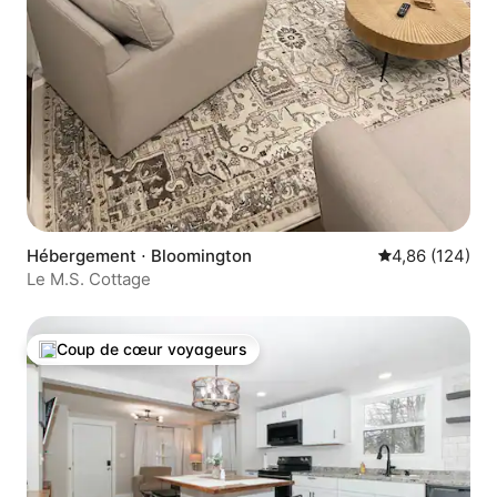
Hébergement ⋅ Bloomington
Évaluation moy
4,86 (124)
Le M.S. Cottage
Coup de cœur voyageurs
Coups de cœur voyageurs les plus appréciés