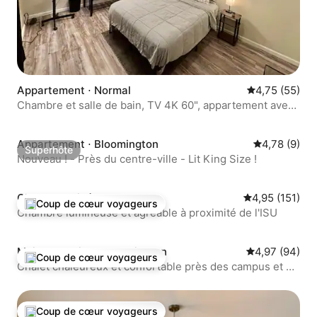
Appartement ⋅ Normal
Évaluation mo
4,75 (55)
Chambre et salle de bain, TV 4K 60", appartement avec
kitchenette (B6)
Appartement ⋅ Bloomington
Évaluation m
4,78 (9)
Superhôte
Superhôte
Nouveau ! - Près du centre-ville - Lit King Size !
Chambre privée ⋅ Normal
Évaluation moy
4,95 (151)
Coup de cœur voyageurs
Coups de cœur voyageurs les plus appréciés
Chambre lumineuse et agréable à proximité de l'ISU
Maison de ville ⋅ Bloomington
Évaluation mo
4,97 (94)
Coup de cœur voyageurs
Coups de cœur voyageurs les plus appréciés
Chalet chaleureux et confortable près des campus et de
Rivian
Coup de cœur voyageurs
Coups de cœur voyageurs les plus appréciés