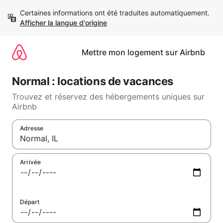
Aller
Certaines informations ont été traduites automatiquement. 
directement
Afficher la langue d'origine
au
contenu
Mettre mon logement sur Airbnb
Normal : locations de vacances
Trouvez et réservez des hébergements uniques sur
Airbnb
Adresse
Lorsque les résultats s'affichent, utilisez les flèches vers le ha
Arrivée
Départ