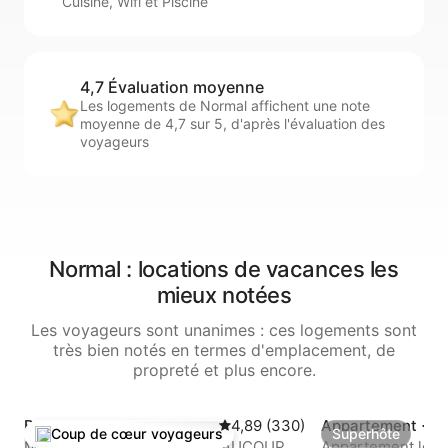
Cuisine, Wifi et Piscine
4,7 Évaluation moyenne
Les logements de Normal affichent une note
moyenne de 4,7 sur 5, d'après l'évaluation des
voyageurs
Normal : locations de vacances les
mieux notées
Les voyageurs sont unanimes : ces logements sont
très bien notés en termes d'emplacement, de
propreté et plus encore.
Bungalow ⋅ Normal
Évaluation moyenne sur la base
4,89 (330)
Appartement ⋅ B
Coup de cœur voyageurs
Superhôte
Coups de cœur voyageurs les plus appréciés
Superhôte
n
Maison confortable avec BEAUCOUP
Appartement loft 