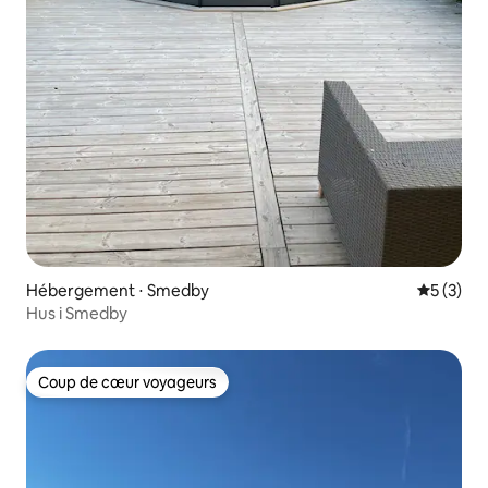
Hébergement ⋅ Smedby
Évaluatio
5 (3)
Hus i Smedby
Coup de cœur voyageurs
Coup de cœur voyageurs