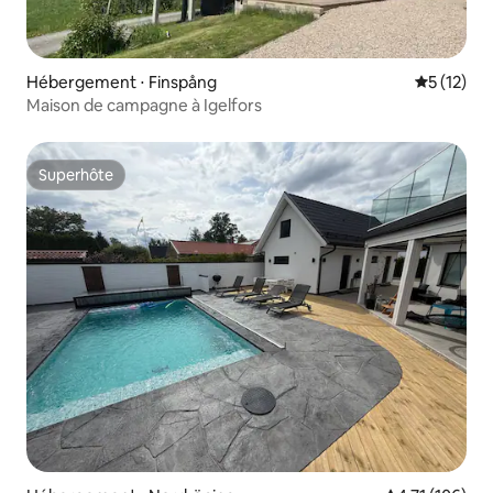
Hébergement ⋅ Finspång
Évaluation
5 (12)
Maison de campagne à Igelfors
Superhôte
Superhôte