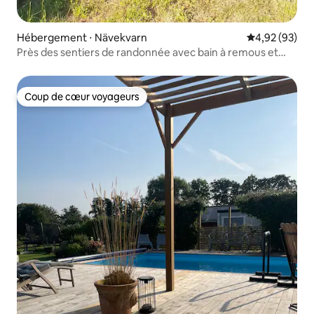
Hébergement ⋅ Nävekvarn
Évaluation mo
4,92 (93)
Près des sentiers de randonnée avec bain à remous et
sauna
Coup de cœur voyageurs
Coup de cœur voyageurs