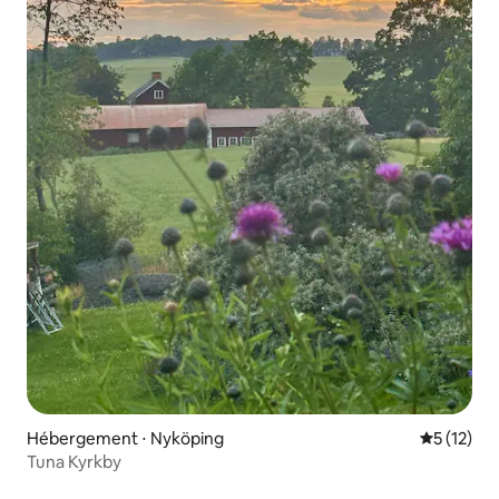
Hébergement ⋅ Nyköping
Évaluation
5 (12)
Tuna Kyrkby