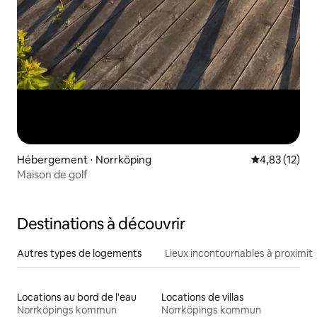
Hébergement ⋅ Norrköping
Évaluation mo
4,83 (12)
Maison de golf
Destinations à découvrir
Autres types de logements
Lieux incontournables à proximit
Locations au bord de l'eau
Locations de villas
Norrköpings kommun
Norrköpings kommun