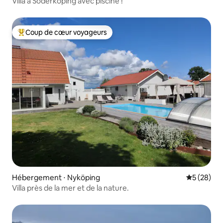
Villa à Söderköping avec piscine !
Coup de cœur voyageurs
Coups de cœur voyageurs les plus appréciés
Hébergement ⋅ Nyköping
Évaluation
5 (28)
Villa près de la mer et de la nature.