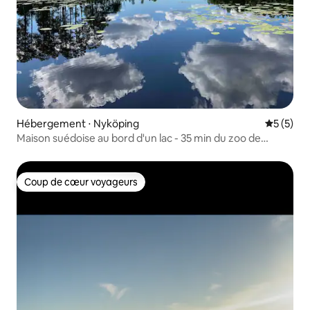
Hébergement ⋅ Nyköping
Évaluatio
5 (5)
Maison suédoise au bord d'un lac - 35 min du zoo de
Kolmården
Coup de cœur voyageurs
Coup de cœur voyageurs