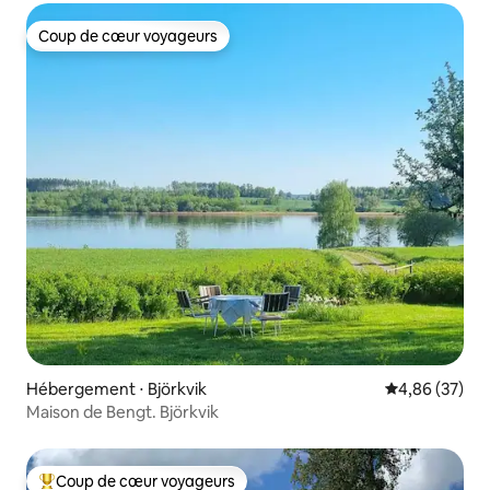
Coup de cœur voyageurs
Coup de cœur voyageurs
Hébergement ⋅ Björkvik
Évaluation mo
4,86 (37)
Maison de Bengt. Björkvik
Coup de cœur voyageurs