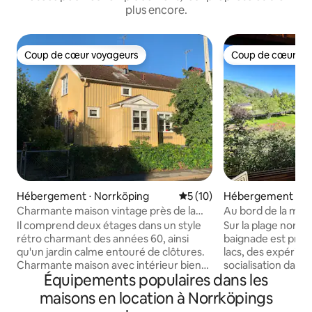
plus encore.
Coup de cœur voyageurs
Coup de cœur vo
Coup de cœur voyageurs
Coup de cœur vo
Hébergement ⋅ Norrköping
Évaluation moyenne sur la b
5 (10)
Hébergement ⋅ K
Charmante maison vintage près de la
Au bord de la mer 
ville
Kolmården
Il comprend deux étages dans un style
Sur la plage nord d
rétro charmant des années 60, ainsi
baignade est propo
qu'un jardin calme entouré de clôtures.
lacs, des expérienc
Charmante maison avec intérieur bien
socialisation dans 
Équipements populaires dans les
conservé des années 60. Cuisine
Dans le coin se tro
entièrement équipée, réfrigérateur et
avec étang associé
maisons en location à Norrköpings
congélateur. Jouez de vieux disques
et le Kvarsebo Havbad. La ma