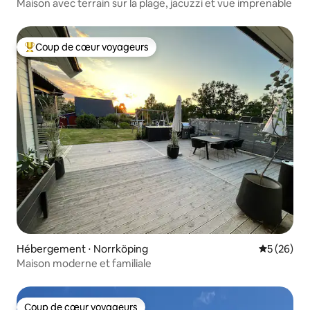
Maison avec terrain sur la plage, jacuzzi et vue imprenable
Coup de cœur voyageurs
Coups de cœur voyageurs les plus appréciés
Hébergement ⋅ Norrköping
Évaluation
5 (26)
Maison moderne et familiale
Coup de cœur voyageurs