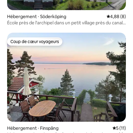
Hébergement ⋅ Söderköping
Évaluation m
4,88 (8)
École près de l'archipel dans un petit village près du canal
de Göta
Coup de cœur voyageurs
Coup de cœur voyageurs
Hébergement ⋅ Finspång
Évaluatio
5 (11)