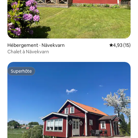
Hébergement ⋅ Nävekvarn
Évaluation mo
4,93 (15)
Chalet à Nävekvarn
Superhôte
Superhôte