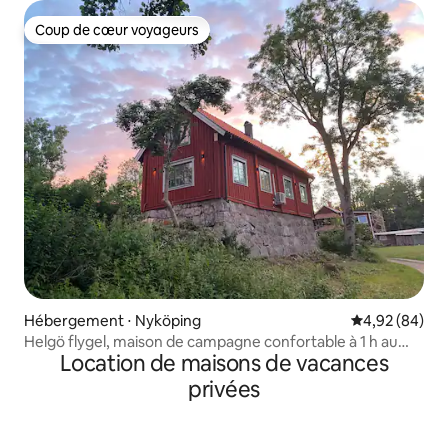
Coup de cœur voyageurs
Coup de cœur voyageurs
Hébergement ⋅ Nyköping
Évaluation mo
4,92 (84)
Helgö flygel, maison de campagne confortable à 1 h au
Location de maisons de vacances
sud de Stockholm
privées