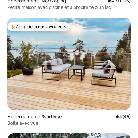
Hébergement ⋅ Norrköping
Évaluation moy
4,71 (106)
Petite maison avec piscine et à proximité d'un lac
Coup de cœur voyageurs
Coups de cœur voyageurs les plus appréciés
Hébergement ⋅ Svärtinge
Évaluation
5 (45)
Boîte avec vue