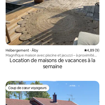
Hébergement ⋅ Åby
Évaluation m
4,89 (9)
Magnifique maison avec piscine et jacuzzi – à proximité
Location de maisons de vacances à la
d'un lac et de la nature
semaine
Coup de cœur voyageurs
Coup de cœur voyageurs