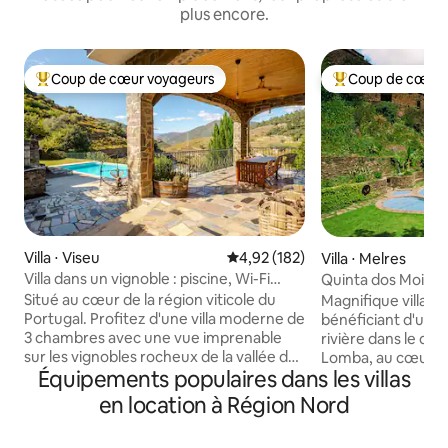
plus encore.
Coup de cœur voyageurs
Coup de cœur 
Coups de cœur voyageurs les plus appréciés
Coups de cœur vo
Villa ⋅ Viseu
Évaluation moyenne sur la base 
4,92 (182)
Villa ⋅ Melres
Villa dans un vignoble : piscine, Wi-Fi
Quinta dos Moinh
rapide, dans le Douro central
Situé au cœur de la région viticole du
Magnifique villa 
Portugal. Profitez d'une villa moderne de
bénéficiant d'une v
3 chambres avec une vue imprenable
rivière dans le qua
sur les vignobles rocheux de la vallée du
Lomba, au cœur 
Équipements populaires dans les villas
Douro. Rafraîchissez-vous avec la
environnantes. La 
piscine naturelle fraîche et la douche
par de charmants 
en location à Région Nord
extérieure. Détendez-vous sur le patio
pavés, permettant
exquis et profitez de l'environnement
depuis les espace