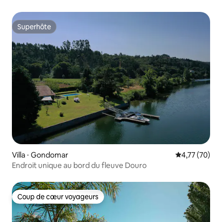
Superhôte
Superhôte
Villa ⋅ Gondomar
Évaluation mo
4,77 (70)
Endroit unique au bord du fleuve Douro
Coup de cœur voyageurs
Coup de cœur voyageurs