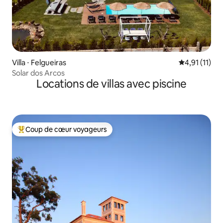
Villa ⋅ Felgueiras
Évaluation m
4,91 (11)
Solar dos Arcos
Locations de villas avec piscine
Coup de cœur voyageurs
Coups de cœur voyageurs les plus appréciés