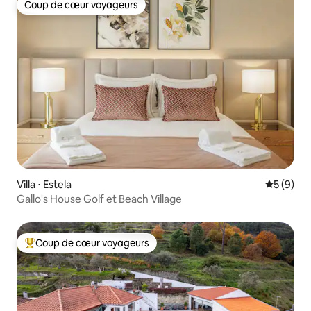
Coup de cœur voyageurs
Coup de cœur voyageurs
Villa ⋅ Estela
Évaluatio
5 (9)
Gallo's House Golf et Beach Village
Coup de cœur voyageurs
Coups de cœur voyageurs les plus appréciés