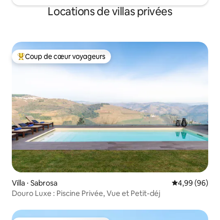
Locations de villas privées
Coup de cœur voyageurs
Coups de cœur voyageurs les plus appréciés
Villa ⋅ Sabrosa
Évaluation mo
4,99 (96)
Douro Luxe : Piscine Privée, Vue et Petit-déj