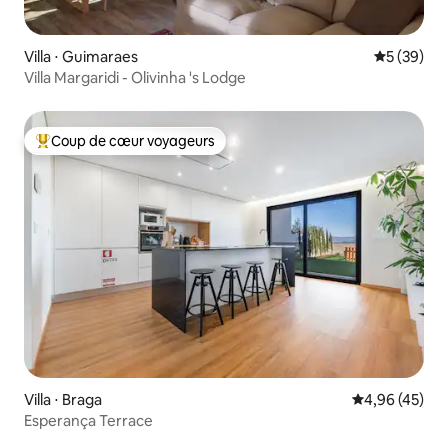
Villa ⋅ Guimaraes
Évaluation
5 (39)
Villa Margaridi - Olivinha 's Lodge
Coup de cœur voyageurs
Coups de cœur voyageurs les plus appréciés
Villa ⋅ Braga
Évaluation mo
4,96 (45)
Esperança Terrace