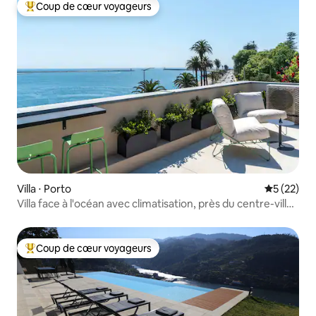
Coup de cœur voyageurs
Coups de cœur voyageurs les plus appréciés
Villa ⋅ Porto
Évaluation
5 (22)
Villa face à l'océan avec climatisation, près du centre-ville
de Porto
Coup de cœur voyageurs
Coups de cœur voyageurs les plus appréciés