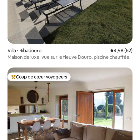
Villa ⋅ Ribadouro
Évaluation mo
4,98 (52)
Maison de luxe, vue sur le fleuve Douro, piscine chauffée.
Coup de cœur voyageurs
Coups de cœur voyageurs les plus appréciés