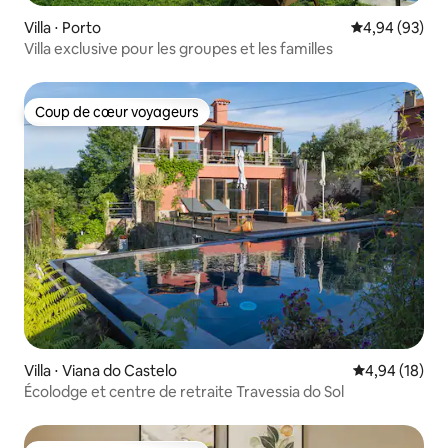
Villa ⋅ Porto
Évaluation mo
4,94 (93)
Villa exclusive pour les groupes et les familles
Coup de cœur voyageurs
Coup de cœur voyageurs
Villa ⋅ Viana do Castelo
Évaluation mo
4,94 (18)
Écolodge et centre de retraite Travessia do Sol