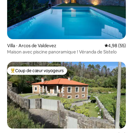
Villa ⋅ Arcos de Valdevez
Évaluation mo
4,98 (55)
Maison avec piscine panoramique ! Véranda de Sistelo
Coup de cœur voyageurs
Coups de cœur voyageurs les plus appréciés