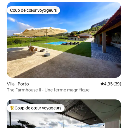
Coup de cœur voyageurs
Coup de cœur voyageurs
Villa ⋅ Porto
Évaluation mo
4,95 (39)
The Farmhouse II - Une ferme magnifique
Coup de cœur voyageurs
Coups de cœur voyageurs les plus appréciés