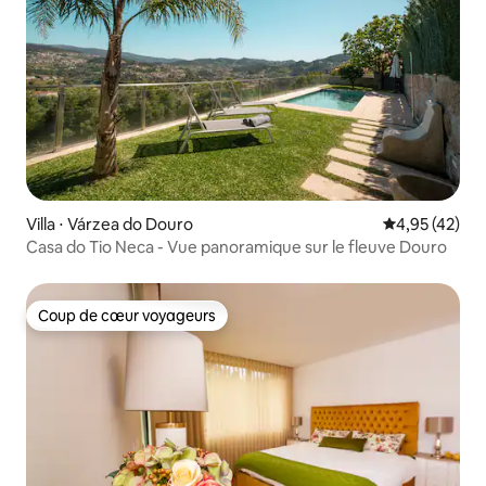
Villa ⋅ Várzea do Douro
Évaluation mo
4,95 (42)
Casa do Tio Neca - Vue panoramique sur le fleuve Douro
Coup de cœur voyageurs
Coup de cœur voyageurs