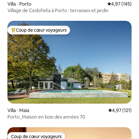
Villa ⋅ Porto
Évaluation moy
4,97 (145)
Village de Cedofeita à Porto : terrasses et jardin
Coup de cœur voyageurs
Coups de cœur voyageurs les plus appréciés
Villa ⋅ Maia
Évaluation moy
4,97 (121)
Porto_Maison en bois des années 70
Coup de cœur voyageurs