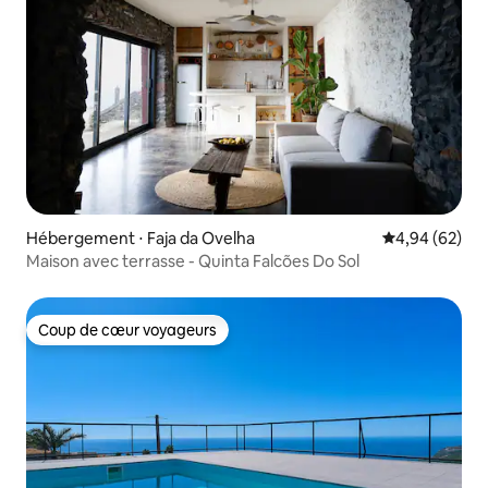
Hébergement ⋅ Faja da Ovelha
Évaluation mo
4,94 (62)
Maison avec terrasse - Quinta Falcões Do Sol
Coup de cœur voyageurs
Coup de cœur voyageurs