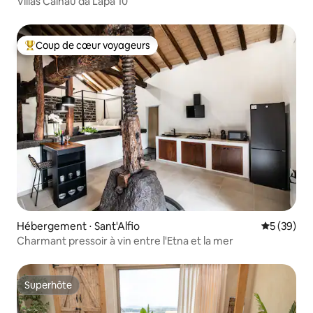
Villas Calhau da Lapa 10
Coup de cœur voyageurs
Coups de cœur voyageurs les plus appréciés
Hébergement ⋅ Sant'Alfio
Évaluation
5 (39)
Charmant pressoir à vin entre l'Etna et la mer
Superhôte
Superhôte