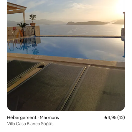
Hébergement ⋅ Marmaris
Évaluation mo
4,95 (42)
Villa Casa Bianca Söğüt.