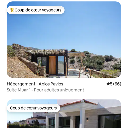
Coup de cœur voyageurs
Coups de cœur voyageurs les plus appréciés
Hébergement ⋅ Agios Pavlos
Évaluation
5 (66)
Suite Muar 1 - Pour adultes uniquement
Coup de cœur voyageurs
Coup de cœur voyageurs