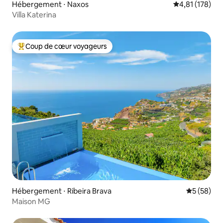
Hébergement ⋅ Naxos
Évaluation moy
4,81 (178)
Villa Katerina
Coup de cœur voyageurs
Coups de cœur voyageurs les plus appréciés
Hébergement ⋅ Ribeira Brava
Évaluation
5 (58)
Maison MG