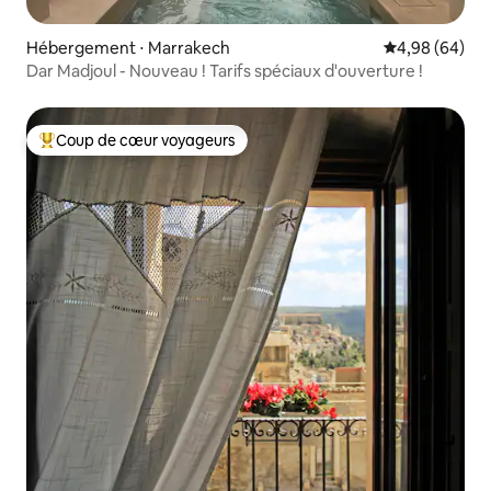
Hébergement ⋅ Marrakech
Évaluation mo
4,98 (64)
Dar Madjoul - Nouveau ! Tarifs spéciaux d'ouverture !
Coup de cœur voyageurs
Coups de cœur voyageurs les plus appréciés