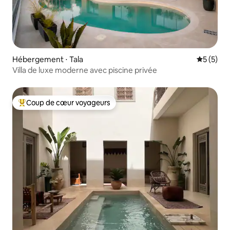
Hébergement ⋅ Tala
Évaluatio
5 (5)
Villa de luxe moderne avec piscine privée
Coup de cœur voyageurs
Coups de cœur voyageurs les plus appréciés