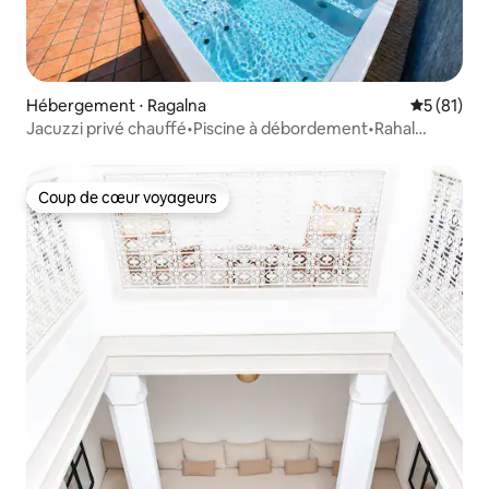
Hébergement ⋅ Ragalna
Évaluation
5 (81)
Jacuzzi privé chauffé•Piscine à débordement•Rahal
Luxury
Coup de cœur voyageurs
Coup de cœur voyageurs