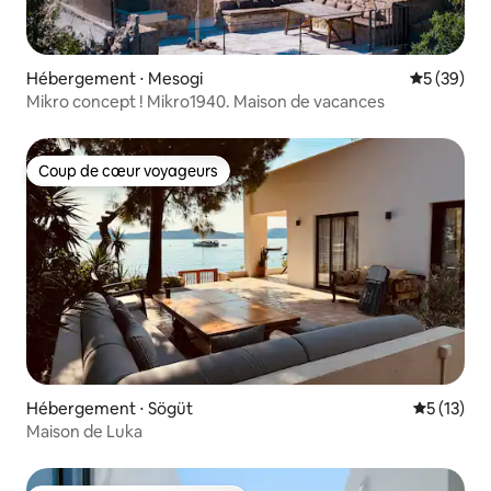
Hébergement ⋅ Mesogi
Évaluation
5 (39)
Mikro concept ! Mikro1940. Maison de vacances
Coup de cœur voyageurs
Coup de cœur voyageurs
Hébergement ⋅ Sögüt
Évaluation
5 (13)
Maison de Luka