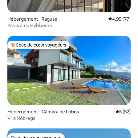
Hébergement ⋅ Raguse
Évaluation mo
4,99 (77)
Panorama Hyblaeum
Coup de cœur voyageurs
Coups de cœur voyageurs les plus appréciés
Hébergement ⋅ Câmara de Lobos
Évaluation
5 (52)
Villa Nóbrega
Coup de cœur voyageurs