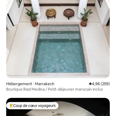
Hébergement ⋅ Marrakech
Évaluation moy
4,96 (259)
Boutique Riad Medina / Petit-déjeuner marocain inclus
Coup de cœur voyageurs
Coups de cœur voyageurs les plus appréciés