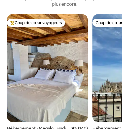
plus encore.
Coup de cœur voyageurs
Coup de cœur vo
Coups de cœur voyageurs les plus appréciés
Coup de cœur vo
Hébergement ⋅ Megalo Livadi
Évaluation moyenne sur la ba
5 (140)
Hébergement ⋅ Sév