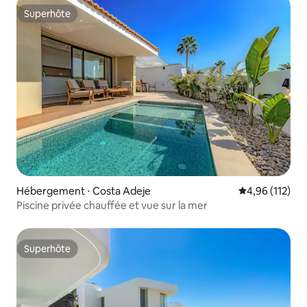
Superhôte
Superhôte
Hébergement ⋅ Costa Adeje
Évaluation moy
4,96 (112)
Piscine privée chauffée et vue sur la mer
Superhôte
Superhôte