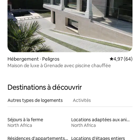
Hébergement ⋅ Peligros
Évaluation mo
4,97 (64)
Maison de luxe à Grenade avec piscine chauffée
Destinations à découvrir
Autres types de logements
Activités
Séjours à la ferme
Locations adaptées aux animaux
North Africa
North Africa
Résidences d'appartements en location
Locations d'étages entiers