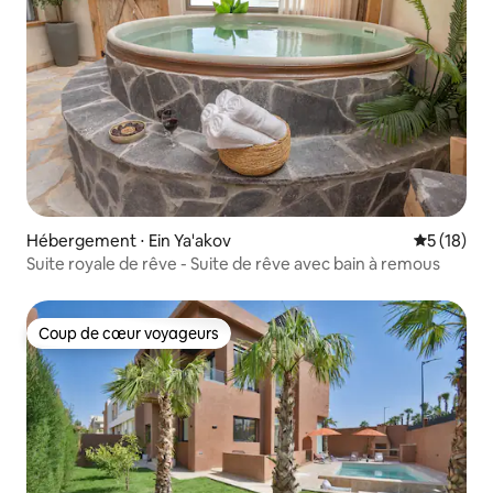
Hébergement ⋅ Ein Ya'akov
Évaluation
5 (18)
Suite royale de rêve - Suite de rêve avec bain à remous
Coup de cœur voyageurs
Coup de cœur voyageurs