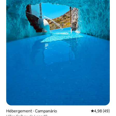
Hébergement ⋅ Campanário
Évaluation mo
4,98 (49)