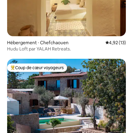
Hébergement ⋅ Chefchaouen
Évaluation mo
4,92 (13)
Hudu Loft par YALAH Retreats.
Coup de cœur voyageurs
Coups de cœur voyageurs les plus appréciés