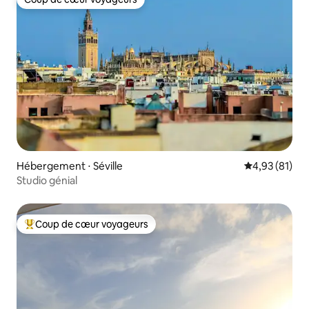
Coup de cœur voyageurs
Hébergement ⋅ Séville
Évaluation mo
4,93 (81)
Studio génial
Coup de cœur voyageurs
Coups de cœur voyageurs les plus appréciés