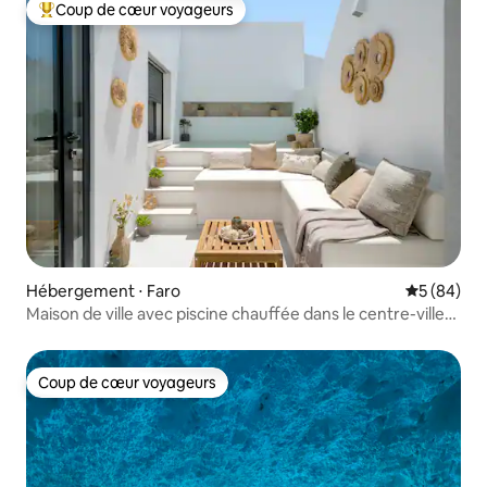
Coup de cœur voyageurs
Coups de cœur voyageurs les plus appréciés
Hébergement ⋅ Faro
Évaluation
5 (84)
Maison de ville avec piscine chauffée dans le centre-ville
de Faro
Coup de cœur voyageurs
Coup de cœur voyageurs